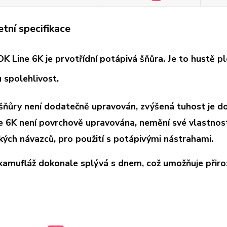
tní specifikace
 Line 6K je prvotřídní potápivá šňůra. Je to hustě ple
 spolehlivost.
šňůry není dodatečně upravován, zvýšená tuhost je 
e 6K není povrchově upravována, nemění své vlastnost
kých návazců, pro použití s potápivými nástrahami.
kamufláž dokonale splývá s dnem, což umožňuje přiro