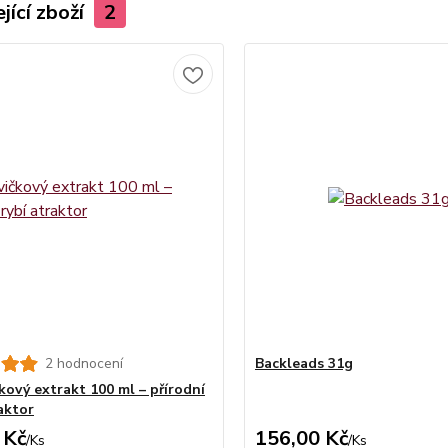
jící zboží
2
2 hodnocení
Backleads 31g
kový extrakt 100 ml – přírodní
aktor
 Kč
156,00 Kč
/
Ks
/
Ks