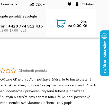
Pomáháme
Přihlášení
CZK
ujete poradit? Zavolejte
0
ks
za
0,00 Kč
fon : +420 774 912 435
, 9:00-17:00 hod.)
Ohodnotit produkt
OK Line 6K je prvotřídní potápivá šňůra. Je to hustě pletená
e 6 mikrovláken, což zajišťuje její vysokou spolehlivost. Povrch
není dodatečně upravován, zvýšená tuhost je dosažena
ě hustým pletením. Vzhledem k tomu, že 6K není povrchově
vána, nemění své vlastnosti během...
celý popis