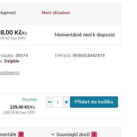
tupnost
Není skladem
8,00 Kč
/
Ks
Momentálně není k dispozici
,05 Kč
bez DPH
roduktu:
00374
EAN kód:
8586018442879
e:
Delphin
oblíbených
Skladem
Přidat do košíku
229,00 Kč
/
Ks
189,26 Kč
bez DPH
mentáře
0
Související zboží
2