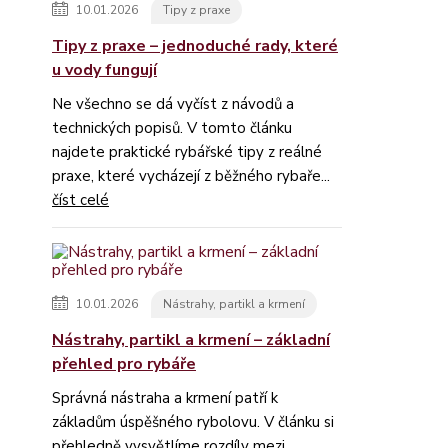
10.01.2026
Tipy z praxe
Tipy z praxe – jednoduché rady, které
u vody fungují
Ne všechno se dá vyčíst z návodů a
technických popisů. V tomto článku
najdete praktické rybářské tipy z reálné
praxe, které vycházejí z běžného rybaře...
číst celé
10.01.2026
Nástrahy, partikl a krmení
Nástrahy, partikl a krmení – základní
přehled pro rybáře
Správná nástraha a krmení patří k
základům úspěšného rybolovu. V článku si
přehledně vysvětlíme rozdíly mezi