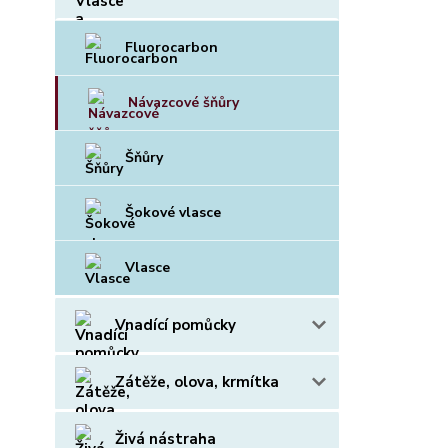
Fluorocarbon
Návazcové šňůry
Šňůry
Šokové vlasce
Vlasce
Vnadící pomůcky
Zátěže, olova, krmítka
Živá nástraha