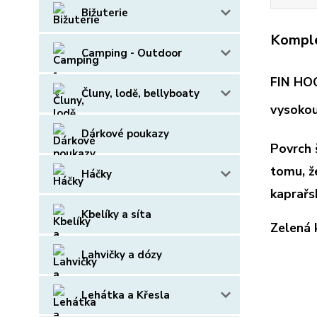
Bižuterie
Komple
Camping - Outdoor
FIN HOOK
Čluny, lodě, bellyboaty
vysokou
Dárkové poukazy
Povrch 
tomu, ž
Háčky
kaprařs
Kbelíky a síta
Zelená 
Lahvičky a dózy
Lehátka a Křesla