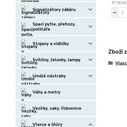
37,50 K
Signalizátory záběru
Spací pytle, přehozy,
polštáře
Stojany a vidličky
Zboží 
Svítilny, čelovky, lampy
Vlasc
Umělé nástrahy
Váhy a metry
Vezírky, saky, řízkovnice
Vlasce a šňůry