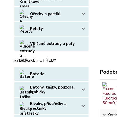
Ořechy a partikl
Pelety
Vlhčené extrudy a pufy
RYBÁŘSKÉ POTŘEBY
Podobn
Baterie
Batohy, tašky, pouzdra,
krabičky
Bivaky, přístřešky a
deštníky
Kompl