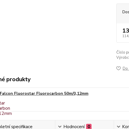
Dos
13
114
Číslo p
Výrobc
Do 
é produkty
Falcon Fluorostar Fluorocarbon 50m/0,12mm
etní specifikace
Hodnocení
0
Ko