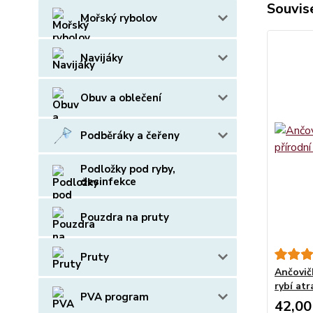
Souvise
Mořský rybolov
Navijáky
Obuv a oblečení
Podběráky a čeřeny
Podložky pod ryby,
desinfekce
Pouzdra na pruty
Pruty
Ančovič
rybí atr
PVA program
42,00