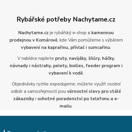
Rybářské potřeby Nachytame.cz
Nachytame.cz
je rybářský e-shop
s kamennou
prodejnou v Komárově
, kde Vám pomůžeme s výběrem
vybavení na kaprařinu, přívlač i sumcařinu
.
V nabídce najdete
pruty, navijáky, šňůry, háčky,
návnady i nástrahy, pelety, boilies, feeder program i
vybavení k vodě
.
Objednávky rychle expedujeme, můžete využít osobní
odběr a samozřejmostí jsou
věrnostní slevy pro stálé
zákazníky
i
ochotné poradenství po telefonu a e-
mailu
.