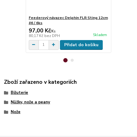
Feederový návazec Delphin FLR Sting 12cm
Krmítko De
#6 / 6ks
97,00 Kč
29,00 Kč
/
Ks
Skladem
80,17 Kč
bez DPH
23,97 Kč
bez
Přidat do košíku
Zboží zařazeno v kategoriích
Bižuterie
Nůžky, nože a peany
Nože