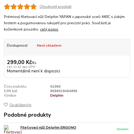
Ohodnotit produkt
Prémiový filetovací nůž Delphin YAPAN z japonské oceli 440C s úzkým
hrotem a pogumovanou rukojetí pro precizní práci. Součástí je
koženkové pouzdro.
celý popis
Dostupnost
Není skladem
299,00 Kč
/
Ks
247,11 Kč
bez DPH
Momentálně není k dispozici
Číslo produktu:
01060
EAN kód:
8586018464895
Výrobce:
Delphin
Do oblíbených
Podobné produkty
Filetovací nůž Delphin ERGONO
Skladem