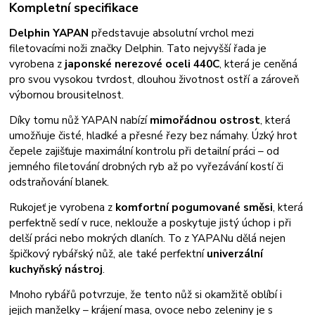
Kompletní specifikace
Delphin YAPAN
představuje absolutní vrchol mezi
filetovacími noži značky Delphin. Tato nejvyšší řada je
vyrobena z
japonské nerezové oceli 440C
, která je ceněná
pro svou vysokou tvrdost, dlouhou životnost ostří a zároveň
výbornou brousitelnost.
Díky tomu nůž YAPAN nabízí
mimořádnou ostrost
, která
umožňuje čisté, hladké a přesné řezy bez námahy. Úzký hrot
čepele zajišťuje maximální kontrolu při detailní práci – od
jemného filetování drobných ryb až po vyřezávání kostí či
odstraňování blanek.
Rukojeť je vyrobena z
komfortní pogumované směsi
, která
perfektně sedí v ruce, neklouže a poskytuje jistý úchop i při
delší práci nebo mokrých dlaních. To z YAPANu dělá nejen
špičkový rybářský nůž, ale také perfektní
univerzální
kuchyňský nástroj
.
Mnoho rybářů potvrzuje, že tento nůž si okamžitě oblíbí i
jejich manželky – krájení masa, ovoce nebo zeleniny je s