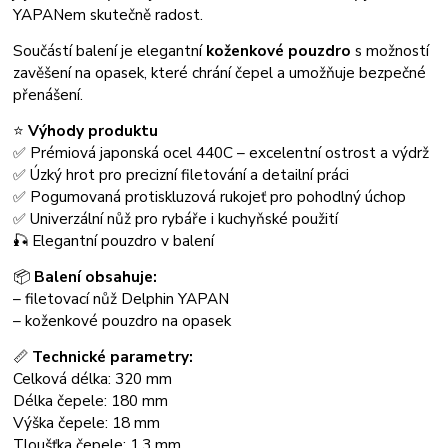
YAPANem skutečně radost.
Součástí balení je elegantní
koženkové pouzdro
s možností
zavěšení na opasek, které chrání čepel a umožňuje bezpečné
přenášení.
⭐
Výhody produktu
✅ Prémiová japonská ocel 440C – excelentní ostrost a výdrž
✅ Úzký hrot pro precizní filetování a detailní práci
✅ Pogumovaná protiskluzová rukojeť pro pohodlný úchop
✅ Univerzální nůž pro rybáře i kuchyňské použití
🎣 Elegantní pouzdro v balení
📦
Balení obsahuje:
– filetovací nůž Delphin YAPAN
– koženkové pouzdro na opasek
📏
Technické parametry:
Celková délka: 320 mm
Délka čepele: 180 mm
Výška čepele: 18 mm
Tloušťka čepele: 1,3 mm