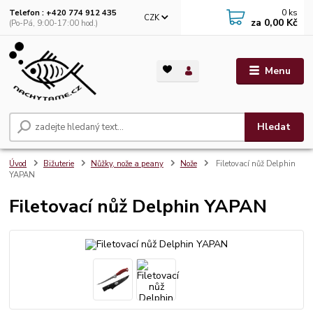
0
ks
Telefon : +420 774 912 435
CZK
za
0,00 Kč
(Po-Pá, 9:00-17:00 hod.)
Menu
Hledat
Úvod
Bižuterie
Nůžky, nože a peany
Nože
Filetovací nůž Delphin
YAPAN
Filetovací nůž Delphin YAPAN