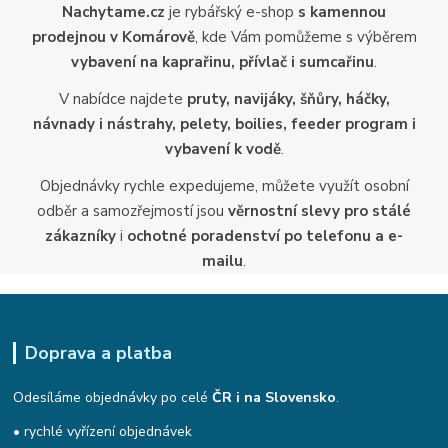
Nachytame.cz
je rybářský e-shop
s kamennou
prodejnou v Komárově
, kde Vám pomůžeme s výběrem
vybavení na kaprařinu, přívlač i sumcařinu
.
V nabídce najdete
pruty, navijáky, šňůry, háčky,
návnady i nástrahy, pelety, boilies, feeder program i
vybavení k vodě
.
Objednávky rychle expedujeme, můžete využít osobní
odběr a samozřejmostí jsou
věrnostní slevy pro stálé
zákazníky
i
ochotné poradenství po telefonu a e-
mailu
.
Doprava a platba
Odesíláme objednávky po celé
ČR i na Slovensko
.
• rychlé vyřízení objednávek