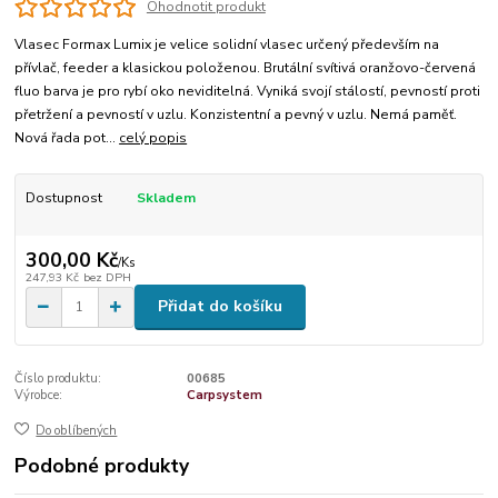
Ohodnotit produkt
Vlasec Formax Lumix je velice solidní vlasec určený především na
přívlač, feeder a klasickou položenou. Brutální svítivá oranžovo-červená
fluo barva je pro rybí oko neviditelná. Vyniká svojí stálostí, pevností proti
přetržení a pevností v uzlu. Konzistentní a pevný v uzlu. Nemá paměť.
Nová řada pot...
celý popis
Dostupnost
Skladem
300,00 Kč
/
Ks
247,93 Kč
bez DPH
Přidat do košíku
Číslo produktu:
00685
Výrobce:
Carpsystem
Do oblíbených
Podobné produkty