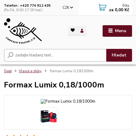
0
ks
Telefon : +420 774 912 435
CZK
za
0,00 Kč
(Po-Pá, 9:00-17:00 hod.)
Menu
Hledat
Úvod
Vlasce a šňůry
Formax Lumix 0,18/1000m
Formax Lumix 0,18/1000m