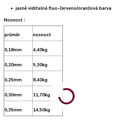
jasně viditelná fluo-červeno/oranžová barva
Nosnost :
průměr
nosnost
0,18mm
4,40kg
0,20mm
5,30kg
0,25mm
8,40kg
0,30mm
11,70kg
0,35mm
14,50kg