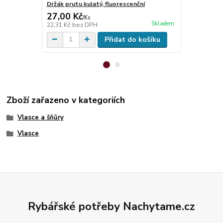
Držák prutu kulatý, fluorescenční
3STAN Stre
27,00 Kč
199,00 K
/
Ks
Skladem
22,31 Kč
bez DPH
164,46 Kč
be
Přidat do košíku
Zboží zařazeno v kategoriích
Vlasce a šňůry
Vlasce
Rybářské potřeby Nachytame.cz