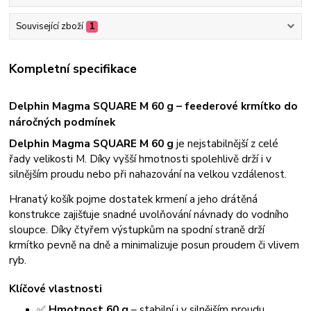
Související zboží
1
Kompletní specifikace
Delphin Magma SQUARE M 60 g – feederové krmítko do
náročných podmínek
Delphin Magma SQUARE M 60 g
je nejstabilnější z celé
řady velikosti M. Díky vyšší hmotnosti spolehlivě drží i v
silnějším proudu nebo při nahazování na velkou vzdálenost.
Hranatý košík pojme dostatek krmení a jeho drátěná
konstrukce zajišťuje snadné uvolňování návnady do vodního
sloupce. Díky čtyřem výstupkům na spodní straně drží
krmítko pevně na dně a minimalizuje posun proudem či vlivem
ryb.
Klíčové vlastnosti
✅
Hmotnost 60 g
– stabilní i v silnějším proudu