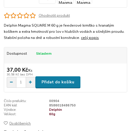
Ohodnotit produkt
Delphin Magma SQUARE M 60 g je feederové krmítko s hranatým
košíkem a extra hmotností pro lov v hlubších vodách a silnějším proudu.
Stabilní poloha na dně a robustní konstrukce.
celý popis
Dostupnost
Skladem
37,00 Kč
/
Ks
30,58 Kč
bez DPH
Přidat do košíku
Číslo produktu:
00904
EAN kód:
8586018486750
Výrobce:
Delphin
Velikost:
60g
Do oblíbených