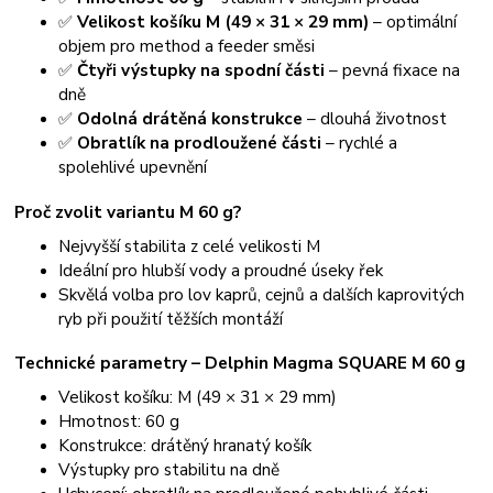
✅
Velikost košíku M (49 × 31 × 29 mm)
– optimální
objem pro method a feeder směsi
✅
Čtyři výstupky na spodní části
– pevná fixace na
dně
✅
Odolná drátěná konstrukce
– dlouhá životnost
✅
Obratlík na prodloužené části
– rychlé a
spolehlivé upevnění
Proč zvolit variantu M 60 g?
Nejvyšší stabilita z celé velikosti M
Ideální pro hlubší vody a proudné úseky řek
Skvělá volba pro lov kaprů, cejnů a dalších kaprovitých
ryb při použití těžších montáží
Technické parametry – Delphin Magma SQUARE M 60 g
Velikost košíku: M (49 × 31 × 29 mm)
Hmotnost: 60 g
Konstrukce: drátěný hranatý košík
Výstupky pro stabilitu na dně