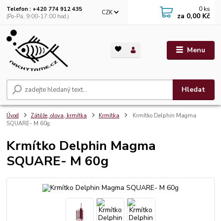
0
ks
Telefon : +420 774 912 435
CZK
za
0,00 Kč
(Po-Pá, 9:00-17:00 hod.)
Menu
Hledat
Úvod
Zátěže, olova, krmítka
Krmítka
Krmítko Delphin Magma
SQUARE- M 60g
Krmítko Delphin Magma
SQUARE- M 60g