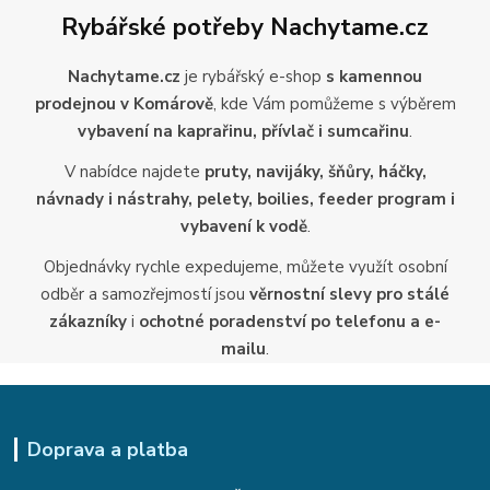
Rybářské potřeby Nachytame.cz
Nachytame.cz
je rybářský e-shop
s kamennou
prodejnou v Komárově
, kde Vám pomůžeme s výběrem
vybavení na kaprařinu, přívlač i sumcařinu
.
V nabídce najdete
pruty, navijáky, šňůry, háčky,
návnady i nástrahy, pelety, boilies, feeder program i
vybavení k vodě
.
Objednávky rychle expedujeme, můžete využít osobní
odběr a samozřejmostí jsou
věrnostní slevy pro stálé
zákazníky
i
ochotné poradenství po telefonu a e-
mailu
.
Doprava a platba