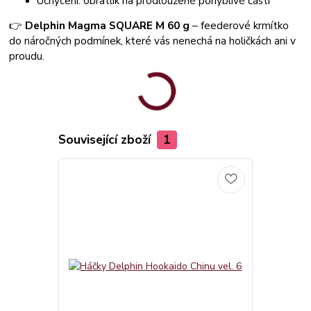
Uchycení: obratlík na prodloužené pohyblivé části
👉
Delphin Magma SQUARE M 60 g
– feederové krmítko
do náročných podmínek, které vás nenechá na holičkách ani v
proudu.
Související zboží
1