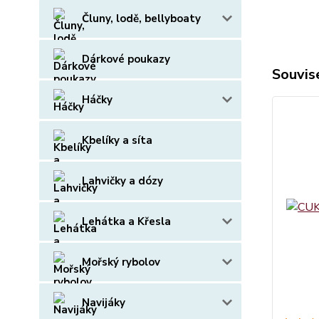
Čluny, lodě, bellyboaty
Dárkové poukazy
Souvise
Háčky
Kbelíky a síta
Lahvičky a dózy
Lehátka a Křesla
Mořský rybolov
Navijáky