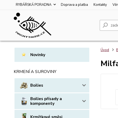
RYBÁŘSKÁ PORADNA
Doprava a platba
Kontakty
Věr
Úvod
B
Novinky
Milf
KRMENÍ A SUROVINY
Boilies
Boilies přísady a
komponenty
Krmítkové směsi