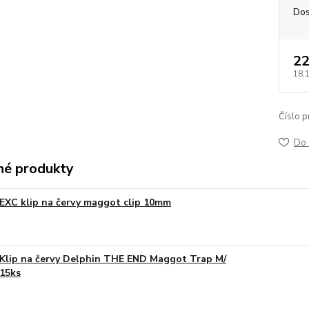
Dos
22
18,
Číslo p
Do 
é produkty
EXC klip na červy maggot clip 10mm
Klip na červy Delphin THE END Maggot Trap M/
15ks