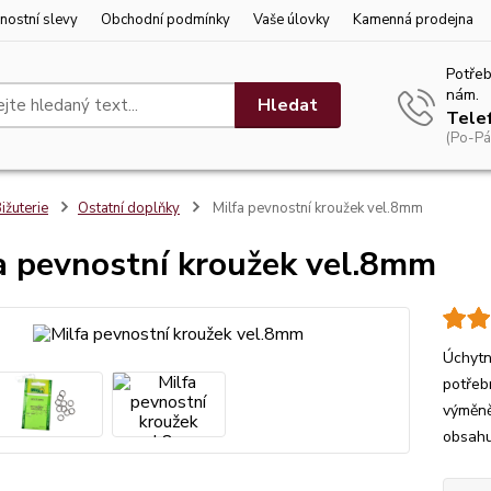
nostní slevy
Obchodní podmínky
Vaše úlovky
Kamenná prodejna
Potřeb
nám.
Hledat
Tele
(Po-Pá
ižuterie
Ostatní doplňky
Milfa pevnostní kroužek vel.8mm
a pevnostní kroužek vel.8mm
Úchytn
potřeb
výměně
obsahu