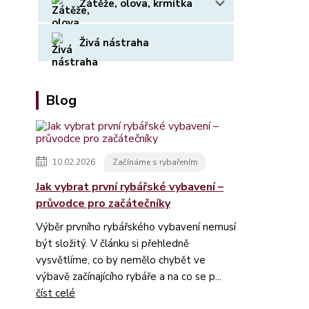
Zátěže, olova, krmítka
Živá nástraha
Blog
10.02.2026
Začínáme s rybařením
Jak vybrat první rybářské vybavení –
průvodce pro začátečníky
Výběr prvního rybářského vybavení nemusí
být složitý. V článku si přehledně
vysvětlíme, co by nemělo chybět ve
výbavě začínajícího rybáře a na co se p...
číst celé