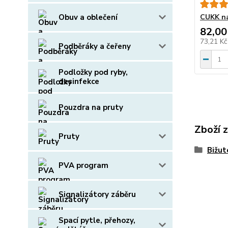
Obuv a oblečení
CUKK na
82,00
73,21 K
Podběráky a čeřeny
Podložky pod ryby,
desinfekce
Pouzdra na pruty
Zboží 
Pruty
Bižut
PVA program
Signalizátory záběru
Spací pytle, přehozy,