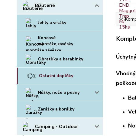
Bižuterie
Kompl
Jehly a vrtáky
Komple
Koncové
montáže,závěsky
Úchytný 
Obratlíky a karabinky
Vhodný 
Ostatní doplňky
poškoze
Nůžky, nože a peany
Bal
Zarážky a korálky
Ve
No
Camping - Outdoor