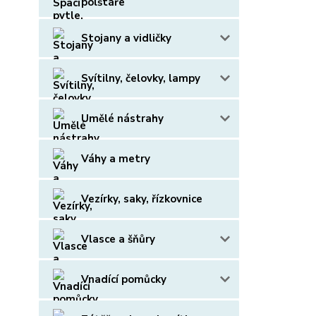
polštáře
Stojany a vidličky
Svítilny, čelovky, lampy
Umělé nástrahy
Váhy a metry
Vezírky, saky, řízkovnice
Vlasce a šňůry
Vnadící pomůcky