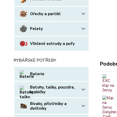
Ořechy a partikl
Pelety
Vlhčené extrudy a pufy
RYBÁŘSKÉ POTŘEBY
Podobn
Baterie
Batohy, tašky, pouzdra,
krabičky
Bivaky, přístřešky a
deštníky