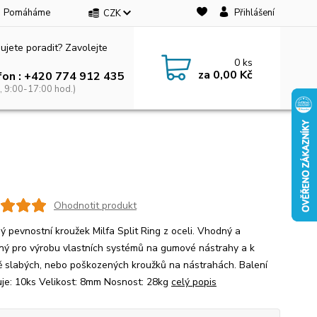
Pomáháme
Přihlášení
CZK
ujete poradit? Zavolejte
0
ks
za
0,00 Kč
fon : +420 774 912 435
, 9:00-17:00 hod.)
Ohodnotit produkt
ý pevnostní kroužek Milfa Split Ring z oceli. Vhodný a
ný pro výrobu vlastních systémů na gumové nástrahy a k
 slabých, nebo poškozených kroužků na nástrahách. Balení
je: 10ks Velikost: 8mm Nosnost: 28kg
celý popis