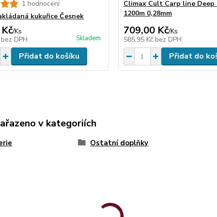
1 hodnocení
Climax Cult Carp line Deep
1200m 0,28mm
kládaná kukuřice Česnek
 Kč
709,00 Kč
/
Ks
/
Ks
Skladem
č
bez DPH
585,95 Kč
bez DPH
Přidat do košíku
Přidat do ko
zařazeno v kategoriích
erie
Ostatní doplňky