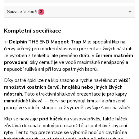
Související zboží
2
Kompletní specifikace
✨
Delphin THE END Maggot Trap M
je speciální klip na
červy určený pro moderní vlasovou prezentaci živých nástrah.
Je vyroben z tenkého, ale pevného drátu v
černém matném
provedení
, díky čemuž je ve vodě maximálně nenápadný a
nepůsobí rušivě ani při lovu opatrných kaprů.
Díky ostré špici lze na klip snadno a rychle navléknout
větší
množství kostních červů, hnojáků nebo jiných živých
nástrah
. Tato atraktivní shluková prezentace je pro kapry
mimořádně lákavá — červi se pohybují, kmitají a přirozeně
pracují ve vodním sloupci, což výrazně zvyšuje šanci na záběr.
Klip se navazuje
pod háček
na vlasový přívěs, takže háček
zůstává dokonale volný pro okamžité a spolehlivé chycení
ryby. Tento typ prezentace se výborně hodí při chytání na