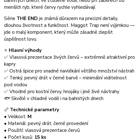
bahnitých dnech, ve studené vodě, nebo při záběrech od
menších ryb, které červy rychle vyhledávají.
Série
THE END
je známá důrazem na precizní detaily,
dlouhou životnost a funkčnost. Maggot Trap není výjimkou —
jde o malý komponent, který může zásadně zlepšit
úspěšnost lovu.
⭐
Hlavní výhody
✅ Vlasová prezentace živých červů – extrémně atraktivní pro
kapry
✅ Ostrá špice pro snadné navlékání většího množství nástrah
✅ Tenký, pevný drát v černé barvě – minimální viditelnost
pod vodou
✅ Vhodné pro kostní červy, hnojáky i jiné živé nástrahy
🐟 Skvělé v chladné vodě i na bahnitých dnech
📏
Technické parametry
• Velikost:
M
• Materiál: pevný drát, černé provedení
• Použití: vlasová prezentace červů
• Počet kusů:
15 ks