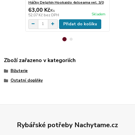
Háčky Delphin Hookaido 4xIseama vel. 3/0
Háčky Extra
63,00 Kč
69,00 Kč
/
Ks
Skladem
52,07 Kč
bez DPH
57,02 Kč
bez
Přidat do košíku
Zboží zařazeno v kategoriích
Bižuterie
Ostatní doplňky
Rybářské potřeby Nachytame.cz