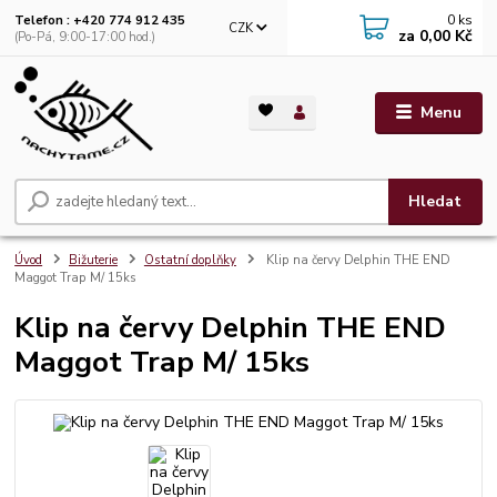
0
ks
Telefon : +420 774 912 435
CZK
za
0,00 Kč
(Po-Pá, 9:00-17:00 hod.)
Menu
Hledat
Úvod
Bižuterie
Ostatní doplňky
Klip na červy Delphin THE END
Maggot Trap M/ 15ks
Klip na červy Delphin THE END
Maggot Trap M/ 15ks