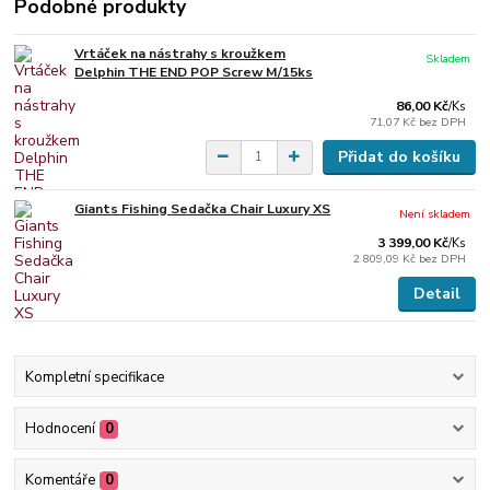
Podobné produkty
Vrtáček na nástrahy s kroužkem
Skladem
Delphin THE END POP Screw M/15ks
86,00 Kč
/
Ks
71,07 Kč
bez DPH
Přidat do košíku
Giants Fishing Sedačka Chair Luxury XS
Není skladem
3 399,00 Kč
/
Ks
2 809,09 Kč
bez DPH
Detail
Kompletní specifikace
Hodnocení
0
Komentáře
0