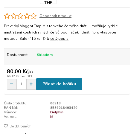
Ohodnotit produkt
Praktický Maggot Trap M z tenkého černého drátu umožňuje rychlé
nastražení kostních i jiných červů pod háček. Ideální pro vlasovou
metodu. Balení 15 ks. 🪱🪝
celý popis
Dostupnost
Skladem
80,00 Kč
/
Ks
66,12 Kč
bez DPH
Přidat do košíku
Číslo produktu:
00918
EAN kód:
8586018493420
Výrobce:
Delphin
Velikost:
M
Do oblíbených