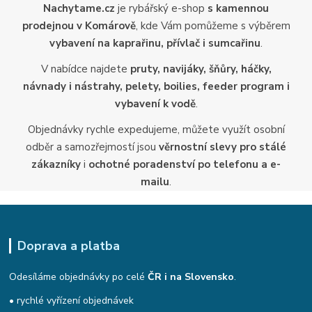
Nachytame.cz
je rybářský e-shop
s kamennou
prodejnou v Komárově
, kde Vám pomůžeme s výběrem
vybavení na kaprařinu, přívlač i sumcařinu
.
V nabídce najdete
pruty, navijáky, šňůry, háčky,
návnady i nástrahy, pelety, boilies, feeder program i
vybavení k vodě
.
Objednávky rychle expedujeme, můžete využít osobní
odběr a samozřejmostí jsou
věrnostní slevy pro stálé
zákazníky
i
ochotné poradenství po telefonu a e-
mailu
.
Doprava a platba
Odesíláme objednávky po celé
ČR i na Slovensko
.
• rychlé vyřízení objednávek