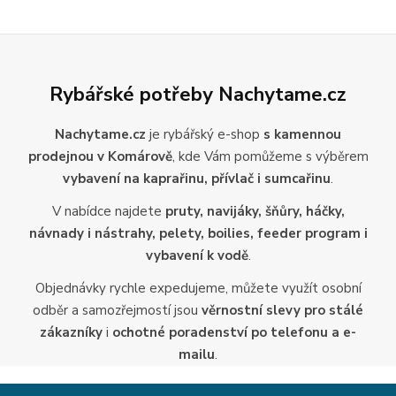
Rybářské potřeby Nachytame.cz
Nachytame.cz
je rybářský e-shop
s kamennou
prodejnou v Komárově
, kde Vám pomůžeme s výběrem
vybavení na kaprařinu, přívlač i sumcařinu
.
V nabídce najdete
pruty, navijáky, šňůry, háčky,
návnady i nástrahy, pelety, boilies, feeder program i
vybavení k vodě
.
Objednávky rychle expedujeme, můžete využít osobní
odběr a samozřejmostí jsou
věrnostní slevy pro stálé
zákazníky
i
ochotné poradenství po telefonu a e-
mailu
.