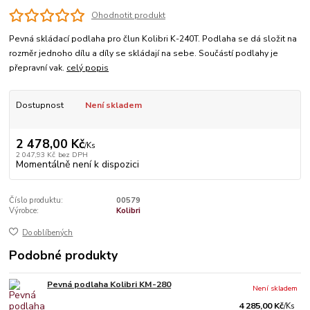
Ohodnotit produkt
Pevná skládací podlaha pro člun Kolibri K-240T. Podlaha se dá složit na
rozměr jednoho dílu a díly se skládají na sebe. Součástí podlahy je
přepravní vak.
celý popis
Dostupnost
Není skladem
2 478,00 Kč
/
Ks
2 047,93 Kč
bez DPH
Momentálně není k dispozici
Číslo produktu:
00579
Výrobce:
Kolibri
Do oblíbených
Podobné produkty
Pevná podlaha Kolibri KM-280
Není skladem
4 285,00 Kč
/
Ks