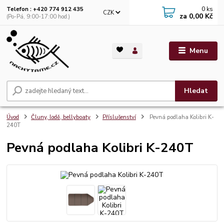
0
ks
Telefon : +420 774 912 435
CZK
za
0,00 Kč
(Po-Pá, 9:00-17:00 hod.)
Menu
Hledat
Úvod
Čluny, lodě, bellyboaty
Příslušenství
Pevná podlaha Kolibri K-
240T
Pevná podlaha Kolibri K-240T