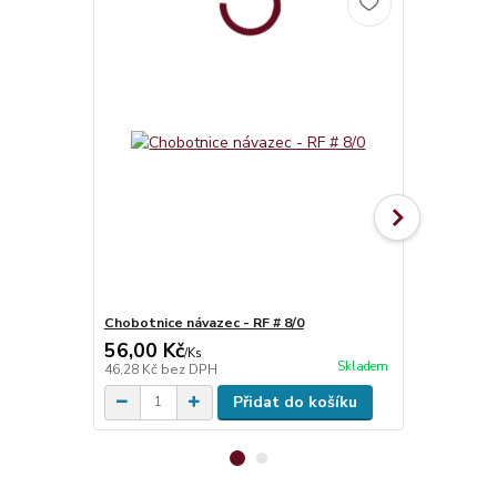
Chobotnice návazec - RF # 8/0
NGT Tungst
56,00 Kč
49,00 Kč
/
Ks
Skladem
46,28 Kč
bez DPH
40,50 Kč
bez
Přidat do košíku