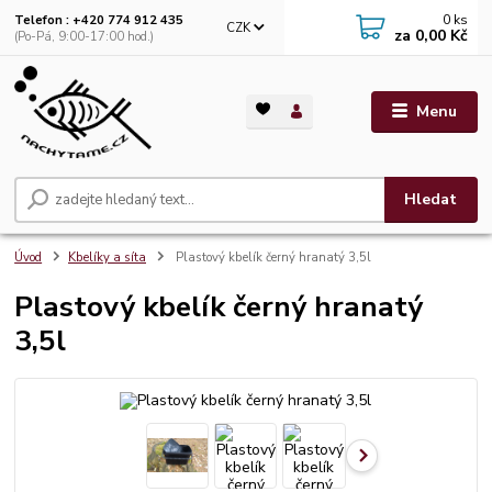
0
ks
Telefon : +420 774 912 435
CZK
za
0,00 Kč
(Po-Pá, 9:00-17:00 hod.)
Menu
Hledat
Úvod
Kbelíky a síta
Plastový kbelík černý hranatý 3,5l
Plastový kbelík černý hranatý
3,5l