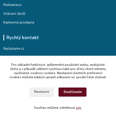
Reklamace
Vrácení zboží
Kamenná prodejna
Rychlý kontakt
Nachytame.cz
Telefon : +420 774 912 435
Pro základní funkčnost, zpříjemnění používání webu, analytické
(Po-Pá, 9:00-17:00 hod.)
účely a v případě udělení souhlasu také pro účely cílení reklamy
využíváme soubory cookies. Nastavení vlastních preferencí
Email : info@nachytame.cz
cookies můžete kdykoli upravit odkazem ve spodní části stránek.
Souhlasím
Nastavení
© 2015 Nachytame.cz
Souhlas můžete odmítnout
zde
.
Vytvořeno na
Eshop-rychle.cz