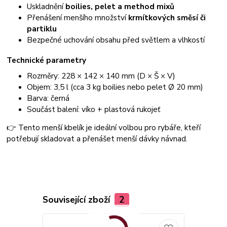
Uskladnění
boilies, pelet a method mixů
Přenášení menšího množství
krmítkových směsí či
partiklu
Bezpečné uchování obsahu před světlem a vlhkostí
Technické parametry
Rozměry: 228 × 142 × 140 mm (D × Š × V)
Objem: 3,5 l (cca 3 kg boilies nebo pelet Ø 20 mm)
Barva: černá
Součást balení: víko + plastová rukojeť
👉 Tento menší kbelík je ideální volbou pro rybáře, kteří
potřebují skladovat a přenášet menší dávky návnad.
Související zboží
2