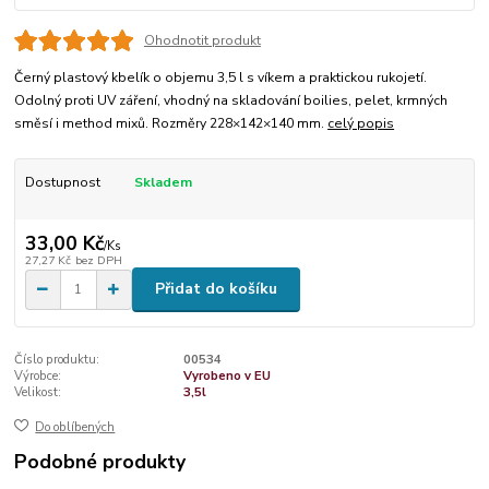
Ohodnotit produkt
Černý plastový kbelík o objemu 3,5 l s víkem a praktickou rukojetí.
Odolný proti UV záření, vhodný na skladování boilies, pelet, krmných
směsí i method mixů. Rozměry 228×142×140 mm.
celý popis
Dostupnost
Skladem
33,00 Kč
/
Ks
27,27 Kč
bez DPH
Přidat do košíku
Číslo produktu:
00534
Výrobce:
Vyrobeno v EU
Velikost:
3,5l
Do oblíbených
Podobné produkty