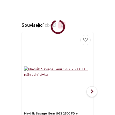
Související zboží
2
Naviják Savage Gear SG2 2500 FD +
Delphin Tok