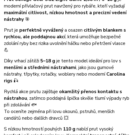
moderní přívlačový prut navržený pro rybáře, kteří vyžadují
maximální citlivost, nízkou hmotnost a precizní vedení
nástrahy
🎯
Prut je
perfektně vyvážený
a osazen
citlivým blankem s
rychlou, ale poddajnou akcí
, která umožňuje bezpečné
zdolání ryby bez rizika uvolnění háčku nebo přetržení vlasce
💪
Díky vrhací zátěži
5–18 g
je tento model ideální pro lov s
menšími a středními nástrahami
, jako jsou gumové
nástrahy, třpytky, rotačky, woblery nebo moderní
Carolina
rigs
🎣
Rychlá akce prutu zajišťuje
okamžitý přenos kontaktu s
nástrahou
, zatímco poddajná špička skvěle tlumí výpady ryb
při zdolávání 🐟
To oceníte zejména při lovu okounů, pstruhů, menších
candátů nebo dalších dravců 💥
S nízkou hmotností pouhých
110 g
nabízí prut vysoký