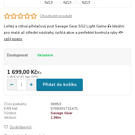
Ohodnotit produkt
Lehký a citlivý přívlačový prut Savage Gear SG2 Light Game 🎣 Ideální
pro malé až střední nástrahy, rychlá akce a perfektní kontrola ryby 🐟
celý popis
Dostupnost
Skladem
1 699,00 Kč
/
Ks
1 404,13 Kč
bez DPH
Přidat do košíku
Číslo produktu:
00953
EAN kód:
5706301721471
Výrobce:
Savage Gear
Velikost:
1,98m
Do oblíbených