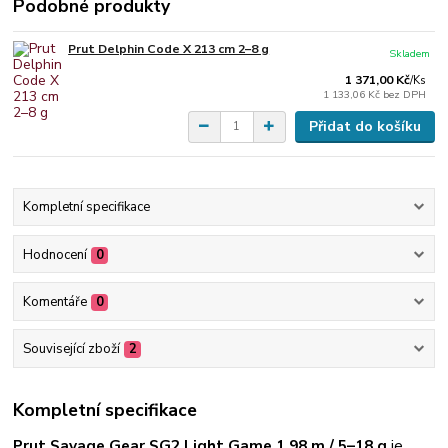
Podobné produkty
Prut Delphin Code X 213 cm 2–8 g
Skladem
1 371,00 Kč
/
Ks
1 133,06 Kč
bez DPH
Přidat do košíku
Kompletní specifikace
Hodnocení
0
Komentáře
0
Související zboží
2
Kompletní specifikace
Prut Savage Gear SG2 Light Game 1,98 m / 5–18 g
je