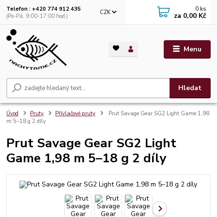
0
ks
Telefon : +420 774 912 435
CZK
za
0,00 Kč
(Po-Pá, 9:00-17:00 hod.)
Menu
Hledat
Úvod
Pruty
Přívlačové pruty
Prut Savage Gear SG2 Light Game 1,98
m 5–18 g 2 díly
Prut Savage Gear SG2 Light
Game 1,98 m 5–18 g 2 díly