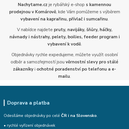
Nachytame.cz
je rybářský e-shop
s kamennou
prodejnou v Komárově
, kde Vám pomůžeme s výběrem
vybavení na kaprařinu, přívlač i sumcařinu
.
V nabídce najdete
pruty, navijáky, šňůry, háčky,
návnady i nástrahy, pelety, boilies, feeder program i
vybavení k vodě
.
Objednávky rychle expedujeme, můžete využít osobní
odběr a samozřejmostí jsou
věrnostní slevy pro stálé
zákazníky
i
ochotné poradenství po telefonu a e-
mailu
.
Doprava a platba
Odesíláme objednávky po celé
ČR i na Slovensko
.
• rychlé vyřízení objednávek