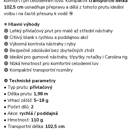
komfort i při celodenním lovu. Kompaktní
transportní délka
102,5 cm
usnadňuje přepravu a dělá z tohoto prutu ideální
volbu i na časté přesuny k vodě 🎯
⭐ Hlavní výhody
🟢 Lehký přívlačový prut pro malé až střední nástrahy
🟢 Citlivý blank s rychlou a poddajnou akcí
🟢 Výborná kontrola nástrahy i ryby
🟢 Bezpečné zdolávání bez zbytečných ztrát
🟢 Ideální pro gumové nástrahy, třpytky, rotačky i Carolina rig
🟢 Nízká hmotnost pro komfortní celodenní lov
🟢 Kompaktní transportní rozměry
⚙️ Technické parametry
• Typ prutu:
přívlačový
• Délka prutu:
1,98 m
• Vrhací zátěž:
5–18 g
• Počet dílů:
2
• Akce:
rychlá / poddajná
• Hmotnost:
110 g
• Transportní délka:
102,5 cm