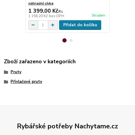
náhradní cívka
1 399,00 Kč
212,00 K
/
Ks
Skladem
1 156,20 Kč
bez DPH
175,21 Kč
be
Přidat do košíku
Zboží zařazeno v kategoriích
Pruty
Přívlačové pruty
Rybářské potřeby Nachytame.cz