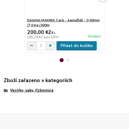
Delphin MAMBA Carp - kamufláž - 0,30mm
Hell-Cat Ob
/7,0 kg /300m
80kg, 3ks
200,00 Kč
119,00 K
/
Ks
Skladem
165,29 Kč
bez DPH
98,35 Kč
bez
Přidat do košíku
Zboží zařazeno v kategoriích
Vezírky, saky, řízkovnice