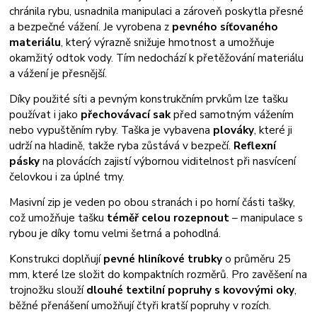
chránila rybu, usnadnila manipulaci a zároveň poskytla přesné
a bezpečné vážení. Je vyrobena z
pevného síťovaného
materiálu
, který výrazně snižuje hmotnost a umožňuje
okamžitý odtok vody. Tím nedochází k přetěžování materiálu
a vážení je přesnější.
Díky použité síti a pevným konstrukčním prvkům lze tašku
používat i jako
přechovávací sak
před samotným vážením
nebo vypuštěním ryby. Taška je vybavena
plováky
, které ji
udrží na hladině, takže ryba zůstává v bezpečí.
Reflexní
pásky
na plovácích zajistí výbornou viditelnost při nasvícení
čelovkou i za úplné tmy.
Masivní zip je veden po obou stranách i po horní části tašky,
což umožňuje tašku
téměř celou rozepnout
– manipulace s
rybou je díky tomu velmi šetrná a pohodlná.
Konstrukci doplňují
pevné hliníkové trubky
o průměru 25
mm, které lze složit do kompaktních rozměrů. Pro zavěšení na
trojnožku slouží
dlouhé textilní popruhy s kovovými oky
,
běžné přenášení umožňují čtyři kratší popruhy v rozích.