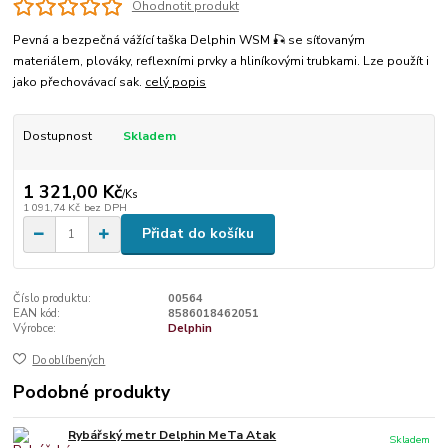
Ohodnotit produkt
Pevná a bezpečná vážící taška Delphin WSM 🎣 se síťovaným
materiálem, plováky, reflexními prvky a hliníkovými trubkami. Lze použít i
jako přechovávací sak.
celý popis
Dostupnost
Skladem
1 321,00 Kč
/
Ks
1 091,74 Kč
bez DPH
Přidat do košíku
Číslo produktu:
00564
EAN kód:
8586018462051
Výrobce:
Delphin
Do oblíbených
Podobné produkty
Rybářský metr Delphin MeTa Atak
Skladem