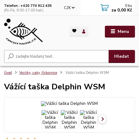
0
ks
Telefon : +420 774 912 435
CZK
za
0,00 Kč
(Po-Pá, 9:00-17:00 hod.)
Menu
Hledat
Úvod
Vezírky, saky, řízkovnice
Vážící taška Delphin WSM
Vážící taška Delphin WSM