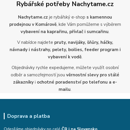
Rybářské potřeby Nachytame.cz
Nachytame.cz
je rybářský e-shop
s kamennou
prodejnou v Komárově
, kde Vám pomůžeme s výběrem
vybavení na kaprařinu, přívlač i sumcařinu
.
V nabídce najdete
pruty, navijáky, šňůry, háčky,
návnady i nástrahy, pelety, boilies, feeder program i
vybavení k vodě
.
Objednávky rychle expedujeme, můžete využít osobní
odběr a samozřejmostí jsou
věrnostní slevy pro stálé
zákazníky
i
ochotné poradenství po telefonu a e-
mailu
.
Doprava a platba
Odesíláme objednávky po celé
ČR i na Slovensko
.