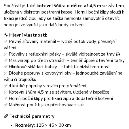
Součástí je také
kotevní šňůra o délce až 4,5 m
se závitem,
uložená v diskrétní postranní kapse. Horní i boční klipy slouží k
fixaci jezdců zipu, aby se taška nemohla samovolně otevřít,
nebo je lze využít jako další body kotvení.
🔧
Hlavní vlastnosti:
✅ Pevný síťovaný materiál – rychlý odtok vody, přesnější
vážení
✅ Plováky s reflexními pásky – skvělá viditelnost za tmy 🎣
✅ Masivní zip po třech stranách – téměř úplné otevření tašky
✅ Hliníkové skládací trubky – stabilita, nízká hmotnost
✅ Dlouhé popruhy s kovovými oky – jednoduché zavěšení na
váhu či trojnožku
✅ 4 krátké popruhy v rozích pro přenášení
✅ Kotevní šňůra 4,5 m se závitem, uložená v kapsičce
✅ Horní i boční klipy pro fixaci zipu a dodatečné kotvení
✅ Možnost použití jako přechovávací sak
📏
Technické parametry:
Rozměry:
125 × 45 × 30 cm