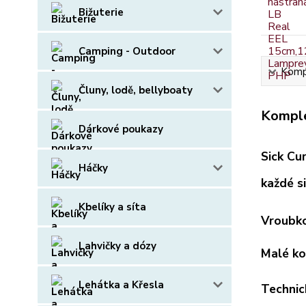
Bižuterie
Camping - Outdoor
Kompl
Čluny, lodě, bellyboaty
Komple
Dárkové poukazy
Sick Cu
Háčky
každé si
Kbelíky a síta
Vroubko
Lahvičky a dózy
Malé ko
Lehátka a Křesla
Technic