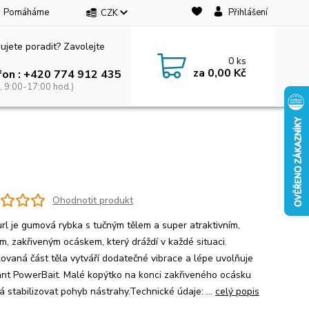
Pomáháme
Přihlášení
CZK
ujete poradit? Zavolejte
0
ks
za
0,00 Kč
fon : +420 774 912 435
, 9:00-17:00 hod.)
Ohodnotit produkt
url je gumová rybka s tučným tělem a super atraktivním,
m, zakřiveným ocáskem, který dráždí v každé situaci.
ovaná část těla vytváří dodatečné vibrace a lépe uvolňuje
ant PowerBait. Malé kopýtko na konci zakřiveného ocásku
 stabilizovat pohyb nástrahy.Technické údaje: ...
celý popis