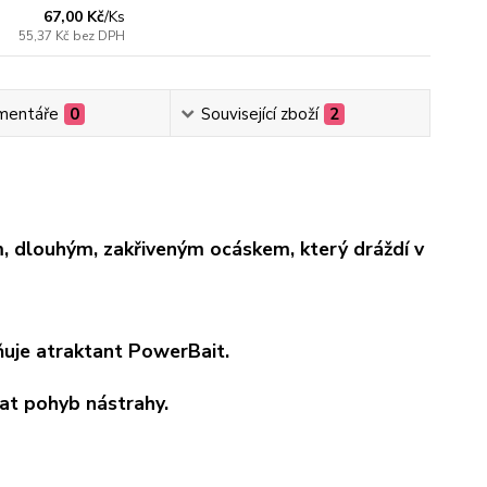
67,00 Kč
/
Ks
55,37 Kč
bez DPH
mentáře
0
Související zboží
2
m, dlouhým, zakřiveným ocáskem, který dráždí v
ňuje atraktant PowerBait.
at pohyb nástrahy.