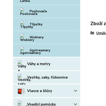
Posilovače
Zboží 
Třpytky
Uměl
Woblery
Jigstreamery
Váhy a metry
Vezírky, saky, řízkovnice
Vlasce a šňůry
Vnadící pomůcky