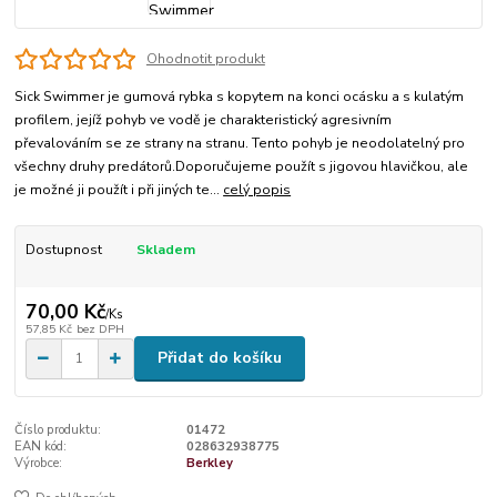
Ohodnotit produkt
Sick Swimmer je gumová rybka s kopytem na konci ocásku a s kulatým
profilem, jejíž pohyb ve vodě je charakteristický agresivním
převalováním se ze strany na stranu. Tento pohyb je neodolatelný pro
všechny druhy predátorů.Doporučujeme použít s jigovou hlavičkou, ale
je možné ji použít i při jiných te...
celý popis
Dostupnost
Skladem
70,00 Kč
/
Ks
57,85 Kč
bez DPH
Přidat do košíku
Číslo produktu:
01472
EAN kód:
028632938775
Výrobce:
Berkley