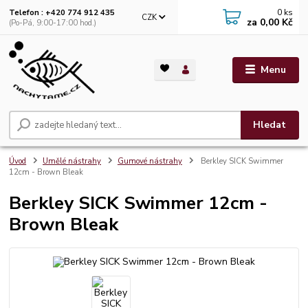
0
ks
Telefon : +420 774 912 435
CZK
za
0,00 Kč
(Po-Pá, 9:00-17:00 hod.)
Menu
Hledat
Úvod
Umělé nástrahy
Gumové nástrahy
Berkley SICK Swimmer
12cm - Brown Bleak
Berkley SICK Swimmer 12cm -
Brown Bleak