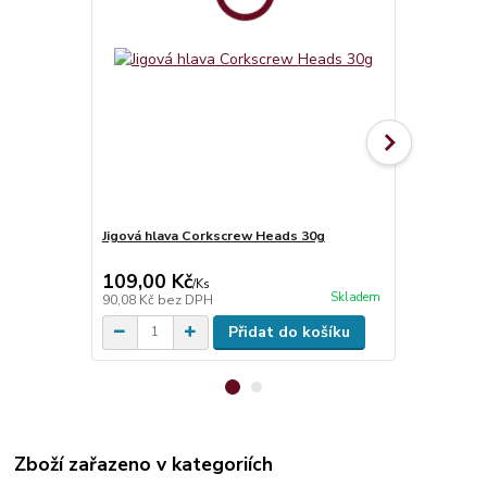
Jigová hlava Corkscrew Heads 30g
Zavrtávací j
Ballhead 10
109,00 Kč
26,00 Kč
/
Ks
Skladem
90,08 Kč
bez DPH
21,49 Kč
bez
Přidat do košíku
Zboží zařazeno v kategoriích