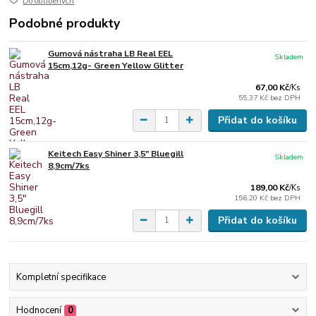
Do oblíbených
Podobné produkty
Gumová nástraha LB Real EEL
Skladem
15cm,12g- Green Yellow Glitter
67,00 Kč
/
Ks
55,37 Kč
bez DPH
Přidat do košíku
Keitech Easy Shiner 3,5" Bluegill
Skladem
8,9cm/7ks
189,00 Kč
/
Ks
156,20 Kč
bez DPH
Přidat do košíku
Kompletní specifikace
Hodnocení
0