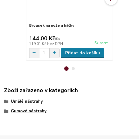
Brousek na nože a háčky
Hell-Cat Ob
60kg, 3ks
144,00 Kč
99,00 Kč
/
Ks
Skladem
119,01 Kč
bez DPH
81,82 Kč
bez
Přidat do košíku
Zboží zařazeno v kategoriích
Umělé nástrahy
Gumové nástrahy