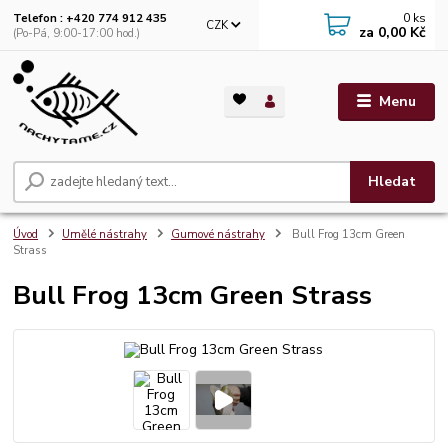
0
ks
Telefon : +420 774 912 435
CZK
za
0,00 Kč
(Po-Pá, 9:00-17:00 hod.)
Menu
Hledat
Úvod
Umělé nástrahy
Gumové nástrahy
Bull Frog 13cm Green
Strass
Bull Frog 13cm Green Strass