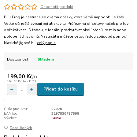
Ohodnotit produkt
Bull Frog je nástraha se dvěma ocásky, která věrně napodobuje žábu.
Velké oči ještě zvyšují její atraktivitu. Průřezy na offsetový háček pro lov
v překážkách. S žábou je ideální prochytávat okolí břehů, rostlin nebo
potopených stromů. Nastražit ji můžete celou řadou způsobů pomocí
klasické jigové h...
celý popis
Dostupnost
Skladem
199,00 Kč
/
Ks
164,46 Kč
bez DPH
Přidat do košíku
Číslo produktu:
02076
EAN kód:
3297830797898
Výrobce:
Gunki
Do oblíbených