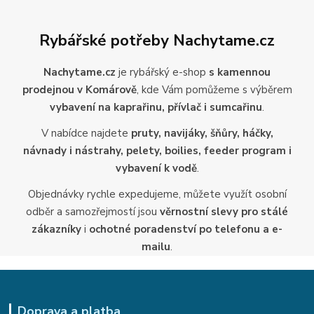
Rybářské potřeby Nachytame.cz
Nachytame.cz
je rybářský e-shop
s kamennou
prodejnou v Komárově
, kde Vám pomůžeme s výběrem
vybavení na kaprařinu, přívlač i sumcařinu
.
V nabídce najdete
pruty, navijáky, šňůry, háčky,
návnady i nástrahy, pelety, boilies, feeder program i
vybavení k vodě
.
Objednávky rychle expedujeme, můžete využít osobní
odběr a samozřejmostí jsou
věrnostní slevy pro stálé
zákazníky
i
ochotné poradenství po telefonu a e-
mailu
.
Doprava a platba