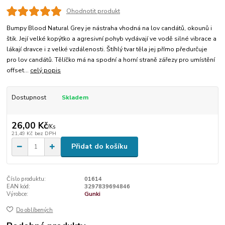
Ohodnotit produkt
Bumpy Blood Natural Grey je nástraha vhodná na lov candátů, okounů i
štik. Její velké kopýtko a agresivní pohyb vydávají ve vodě silné vibrace a
lákají dravce i z velké vzdálenosti. Štíhlý tvar těla jej přímo předurčuje
pro lov candátů. Tělíčko má na spodní a horní straně zářezy pro umístění
offset...
celý popis
Dostupnost
Skladem
26,00 Kč
/
Ks
21,49 Kč
bez DPH
Přidat do košíku
Číslo produktu:
01614
EAN kód:
3297839694846
Výrobce:
Gunki
Do oblíbených