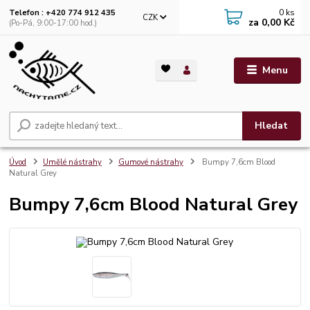
0
ks
Telefon : +420 774 912 435
CZK
za
0,00 Kč
(Po-Pá, 9:00-17:00 hod.)
Menu
Hledat
Úvod
Umělé nástrahy
Gumové nástrahy
Bumpy 7,6cm Blood
Natural Grey
Bumpy 7,6cm Blood Natural Grey