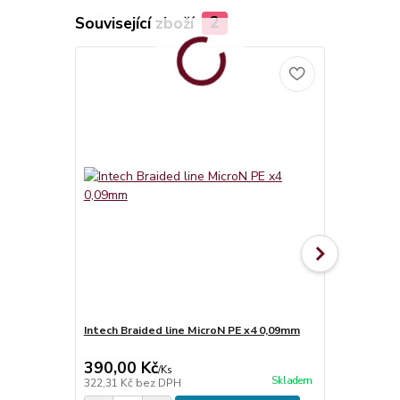
Související zboží
2
Intech Braided line MicroN PE x4 0,09mm
Dóza 250ml 
vložkou
390,00 Kč
13,00 Kč
/
Ks
Skladem
322,31 Kč
bez DPH
10,74 Kč
bez