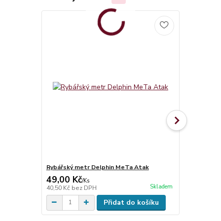
Rybářský metr Delphin MeTa Atak
Kelímek na 
49,00 Kč
99,00 Kč
/
Ks
Skladem
40,50 Kč
bez DPH
81,82 Kč
bez
Přidat do košíku