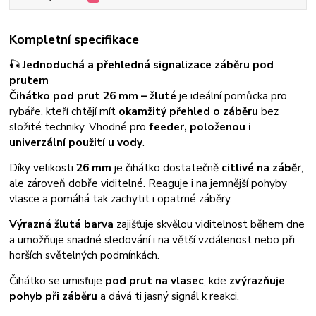
Kompletní specifikace
🎣
Jednoduchá a přehledná signalizace záběru pod
prutem
Čihátko pod prut 26 mm – žluté
je ideální pomůcka pro
rybáře, kteří chtějí mít
okamžitý přehled o záběru
bez
složité techniky. Vhodné pro
feeder, položenou i
univerzální použití u vody
.
Díky velikosti
26 mm
je čihátko dostatečně
citlivé na záběr
,
ale zároveň dobře viditelné. Reaguje i na jemnější pohyby
vlasce a pomáhá tak zachytit i opatrné záběry.
Výrazná žlutá barva
zajišťuje skvělou viditelnost během dne
a umožňuje snadné sledování i na větší vzdálenost nebo při
horších světelných podmínkách.
Čihátko se umisťuje
pod prut na vlasec
, kde
zvýrazňuje
pohyb při záběru
a dává ti jasný signál k reakci.