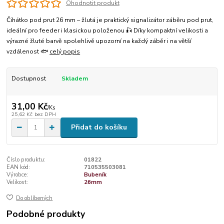
Ohodnotit produkt
Čihátko pod prut 26 mm – žlutá je praktický signalizátor záběru pod prut,
ideální pro feeder i klasickou položenou 🎣 Díky kompaktní velikosti a
výrazné žluté barvě spolehlivě upozorní na každý záběr i na větší
vzdálenost 🐟
celý popis
Dostupnost
Skladem
31,00 Kč
/
Ks
25,62 Kč
bez DPH
Přidat do košíku
Číslo produktu:
01822
EAN kód:
710535503081
Výrobce:
Bubeník
Velikost:
26mm
Do oblíbených
Podobné produkty