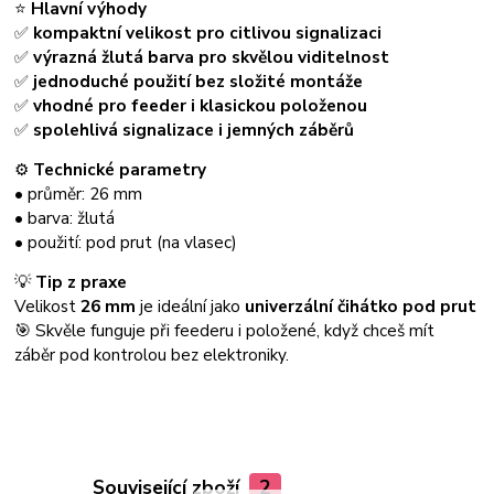
⭐
Hlavní výhody
✅
kompaktní velikost pro citlivou signalizaci
✅
výrazná žlutá barva pro skvělou viditelnost
✅
jednoduché použití bez složité montáže
✅
vhodné pro feeder i klasickou položenou
✅
spolehlivá signalizace i jemných záběrů
⚙️
Technické parametry
• průměr: 26 mm
• barva: žlutá
• použití: pod prut (na vlasec)
💡
Tip z praxe
Velikost
26 mm
je ideální jako
univerzální čihátko pod prut
🎯 Skvěle funguje při feederu i položené, když chceš mít
záběr pod kontrolou bez elektroniky.
Související zboží
2