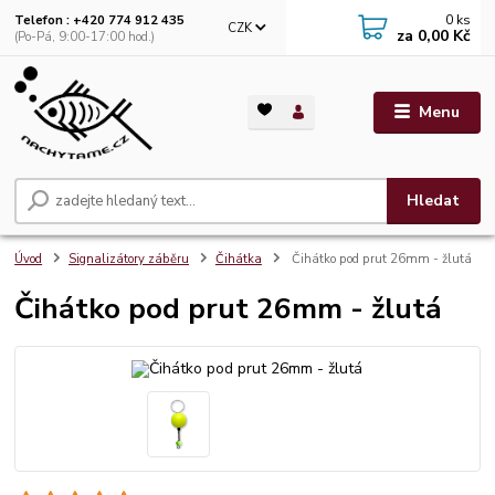
0
ks
Telefon : +420 774 912 435
CZK
za
0,00 Kč
(Po-Pá, 9:00-17:00 hod.)
Menu
Hledat
Úvod
Signalizátory záběru
Čihátka
Čihátko pod prut 26mm - žlutá
Čihátko pod prut 26mm - žlutá