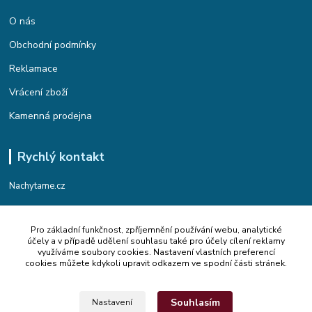
O nás
Obchodní podmínky
Reklamace
Vrácení zboží
Kamenná prodejna
Rychlý kontakt
Nachytame.cz
Telefon : +420 774 912 435
Pro základní funkčnost, zpříjemnění používání webu, analytické
(Po-Pá, 9:00-17:00 hod.)
účely a v případě udělení souhlasu také pro účely cílení reklamy
využíváme soubory cookies. Nastavení vlastních preferencí
Email : info@nachytame.cz
cookies můžete kdykoli upravit odkazem ve spodní části stránek.
Souhlasím
Nastavení