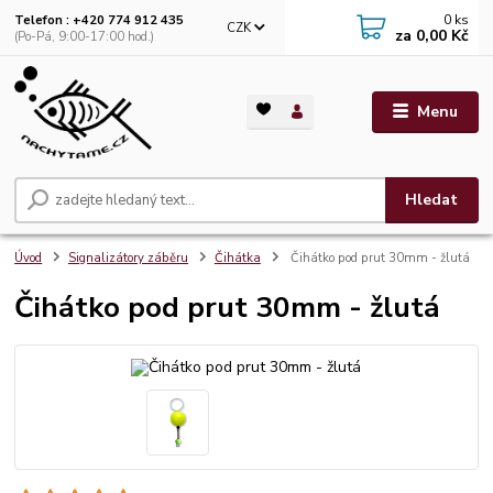
0
ks
Telefon : +420 774 912 435
CZK
za
0,00 Kč
(Po-Pá, 9:00-17:00 hod.)
Menu
Hledat
Úvod
Signalizátory záběru
Čihátka
Čihátko pod prut 30mm - žlutá
Čihátko pod prut 30mm - žlutá