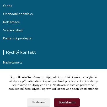
O nás
Obchodní podmínky
Reklamace
Vrácení zboží
Kamenná prodejna
Rychlý kontakt
Nachytame.cz
Telefon : +420 774 912 435
Pro základní funkčnost, zpříjemnění používání webu, analytické
(Po-Pá, 9:00-17:00 hod.)
účely a v případě udělení souhlasu také pro účely cílení reklamy
využíváme soubory cookies. Nastavení vlastních preferencí
Email : info@nachytame.cz
cookies můžete kdykoli upravit odkazem ve spodní části stránek.
Souhlasím
Nastavení