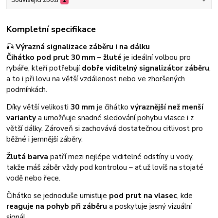
Kompletní specifikace
🎣
Výrazná signalizace záběru i na dálku
Čihátko pod prut 30 mm – žluté
je ideální volbou pro
rybáře, kteří potřebují
dobře viditelný signalizátor záběru
,
a to i při lovu na větší vzdálenost nebo ve zhoršených
podmínkách.
Díky větší velikosti
30 mm
je čihátko
výraznější než menší
varianty
a umožňuje snadné sledování pohybu vlasce i z
větší dálky. Zároveň si zachovává dostatečnou citlivost pro
běžné i jemnější záběry.
Žlutá barva
patří mezi nejlépe viditelné odstíny u vody,
takže máš záběr vždy pod kontrolou – ať už lovíš na stojaté
vodě nebo řece.
Čihátko se jednoduše umisťuje
pod prut na vlasec
, kde
reaguje na pohyb při záběru
a poskytuje jasný vizuální
signál.