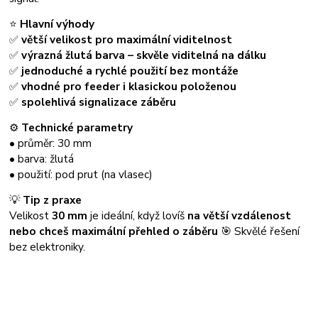
⭐
Hlavní výhody
✅
větší velikost pro maximální viditelnost
✅
výrazná žlutá barva – skvěle viditelná na dálku
✅
jednoduché a rychlé použití bez montáže
✅
vhodné pro feeder i klasickou položenou
✅
spolehlivá signalizace záběru
⚙️
Technické parametry
• průměr: 30 mm
• barva: žlutá
• použití: pod prut (na vlasec)
💡
Tip z praxe
Velikost
30 mm
je ideální, když lovíš
na větší vzdálenost
nebo chceš maximální přehled o záběru
🎯 Skvělé řešení
bez elektroniky.