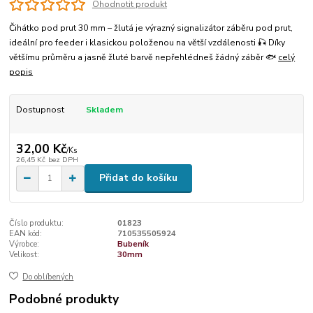
Ohodnotit produkt
Čihátko pod prut 30 mm – žlutá je výrazný signalizátor záběru pod prut,
ideální pro feeder i klasickou položenou na větší vzdálenosti 🎣 Díky
většímu průměru a jasně žluté barvě nepřehlédneš žádný záběr 🐟
celý
popis
Dostupnost
Skladem
32,00 Kč
/
Ks
26,45 Kč
bez DPH
Přidat do košíku
Číslo produktu:
01823
EAN kód:
710535505924
Výrobce:
Bubeník
Velikost:
30mm
Do oblíbených
Podobné produkty