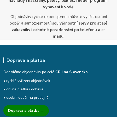
návnady i nástrahy, pelety, boilies, feeder program i
vybavení k vodě
.
Objednávky rychle expedujeme, můžete využít osobní
odběr a samozřejmostí jsou
věrnostní slevy pro stálé
zákazníky
i
ochotné poradenství po telefonu a e-
mailu
.
Doprava a platba
Odesíláme objednávky po celé
ČR i na Slovensko
.
• rychlé vyřízení objednávek
• online platba i dobírka
• osobní odběr na prodejně
Doprava a platba →