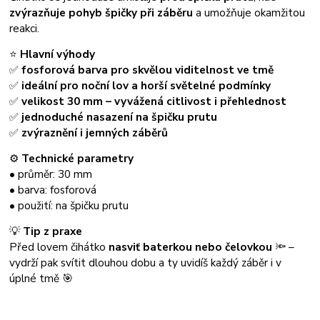
zvýrazňuje pohyb špičky při záběru
a umožňuje okamžitou
reakci.
⭐
Hlavní výhody
✅
fosforová barva pro skvělou viditelnost ve tmě
✅
ideální pro noční lov a horší světelné podmínky
✅
velikost 30 mm – vyvážená citlivost i přehlednost
✅
jednoduché nasazení na špičku prutu
✅
zvýraznění i jemných záběrů
⚙️
Technické parametry
• průměr: 30 mm
• barva: fosforová
• použití: na špičku prutu
💡
Tip z praxe
Před lovem čihátko
nasviť baterkou nebo čelovkou
🔦 –
vydrží pak svítit dlouhou dobu a ty uvidíš každý záběr i v
úplné tmě 🎯