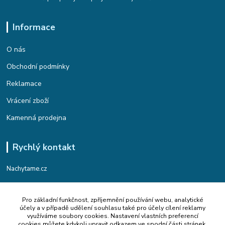
Informace
O nás
Obchodní podmínky
Reklamace
Vrácení zboží
Kamenná prodejna
Rychlý kontakt
Nachytame.cz
Telefon : +420 774 912 435
Pro základní funkčnost, zpříjemnění používání webu, analytické
(Po-Pá, 9:00-17:00 hod.)
účely a v případě udělení souhlasu také pro účely cílení reklamy
využíváme soubory cookies. Nastavení vlastních preferencí
Email : info@nachytame.cz
cookies můžete kdykoli upravit odkazem ve spodní části stránek.