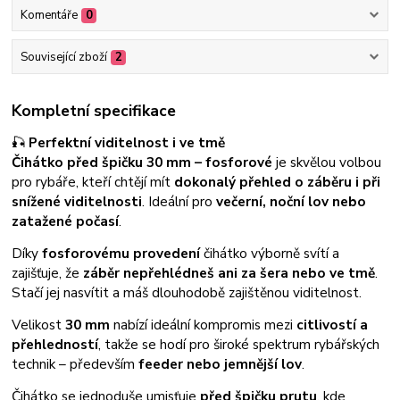
Komentáře
0
Související zboží
2
Kompletní specifikace
🎣
Perfektní viditelnost i ve tmě
Čihátko před špičku 30 mm – fosforové
je skvělou volbou
pro rybáře, kteří chtějí mít
dokonalý přehled o záběru i při
snížené viditelnosti
. Ideální pro
večerní, noční lov nebo
zatažené počasí
.
Díky
fosforovému provedení
čihátko výborně svítí a
zajišťuje, že
záběr nepřehlédneš ani za šera nebo ve tmě
.
Stačí jej nasvítit a máš dlouhodobě zajištěnou viditelnost.
Velikost
30 mm
nabízí ideální kompromis mezi
citlivostí a
přehledností
, takže se hodí pro široké spektrum rybářských
technik – především
feeder nebo jemnější lov
.
Čihátko se jednoduše umisťuje
před špičku prutu
, kde