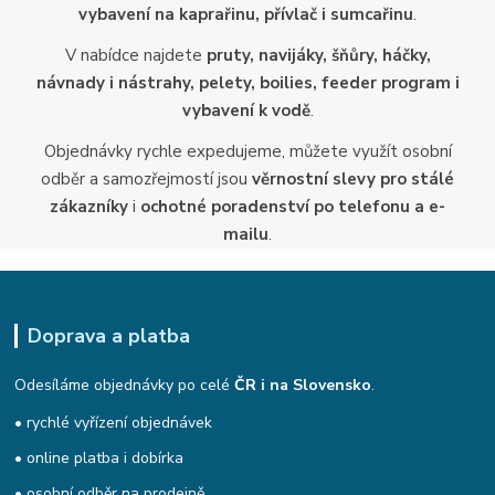
vybavení na kaprařinu, přívlač i sumcařinu
.
V nabídce najdete
pruty, navijáky, šňůry, háčky,
návnady i nástrahy, pelety, boilies, feeder program i
vybavení k vodě
.
Objednávky rychle expedujeme, můžete využít osobní
odběr a samozřejmostí jsou
věrnostní slevy pro stálé
zákazníky
i
ochotné poradenství po telefonu a e-
mailu
.
Doprava a platba
Odesíláme objednávky po celé
ČR i na Slovensko
.
• rychlé vyřízení objednávek
• online platba i dobírka
• osobní odběr na prodejně