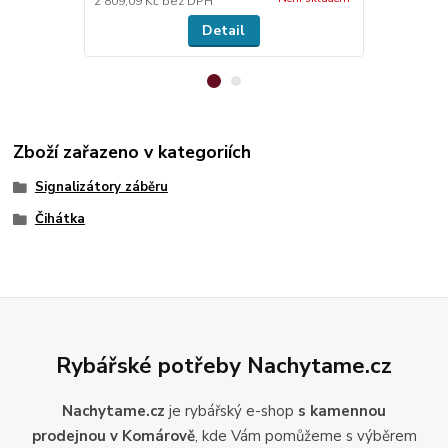
2 809,09 Kč
bez DPH
49,59 Kč
bez
Detail
Zboží zařazeno v kategoriích
Signalizátory záběru
Čihátka
Rybářské potřeby Nachytame.cz
Nachytame.cz
je rybářský e-shop
s kamennou
prodejnou v Komárově
, kde Vám pomůžeme s výběrem