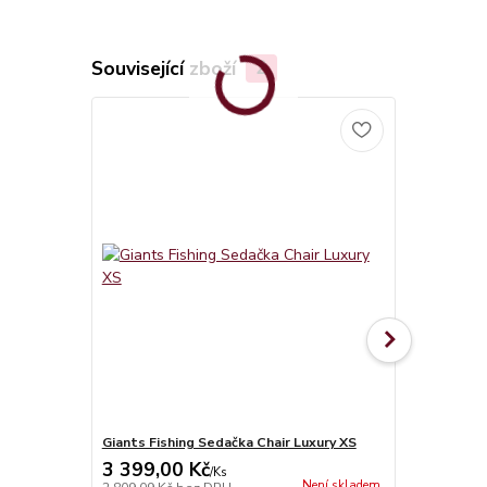
Související zboží
2
Giants Fishing Sedačka Chair Luxury XS
Háčky Delph
3 399,00 Kč
60,00 Kč
/
Ks
Není skladem