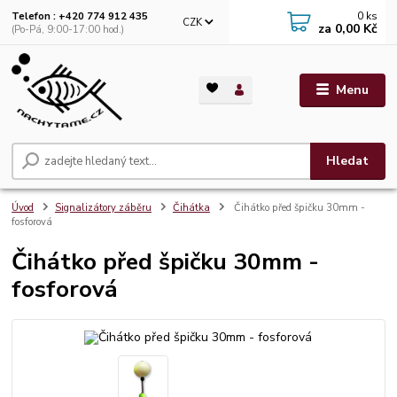
0
ks
Telefon : +420 774 912 435
CZK
za
0,00 Kč
(Po-Pá, 9:00-17:00 hod.)
Menu
Hledat
Úvod
Signalizátory záběru
Čihátka
Čihátko před špičku 30mm -
fosforová
Čihátko před špičku 30mm -
fosforová