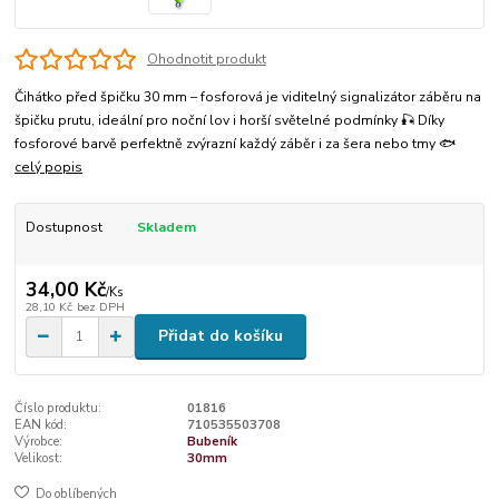
Ohodnotit produkt
Čihátko před špičku 30 mm – fosforová je viditelný signalizátor záběru na
špičku prutu, ideální pro noční lov i horší světelné podmínky 🎣 Díky
fosforové barvě perfektně zvýrazní každý záběr i za šera nebo tmy 🐟
celý popis
Dostupnost
Skladem
34,00 Kč
/
Ks
28,10 Kč
bez DPH
Přidat do košíku
Číslo produktu:
01816
EAN kód:
710535503708
Výrobce:
Bubeník
Velikost:
30mm
Do oblíbených