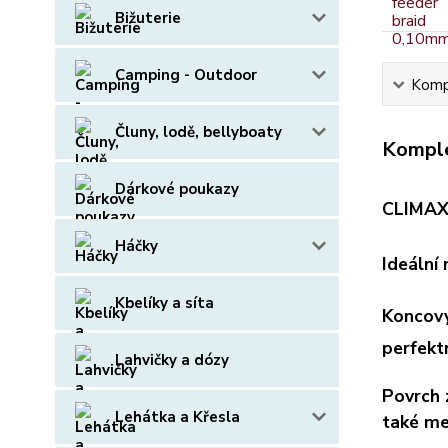
Bižuterie
Camping - Outdoor
Kompl
Čluny, lodě, bellyboaty
Komple
Dárkové poukazy
CLIMAX 
Háčky
Ideální
Kbelíky a síta
Koncový
perfekt
Lahvičky a dózy
Povrch 
Lehátka a Křesla
také me