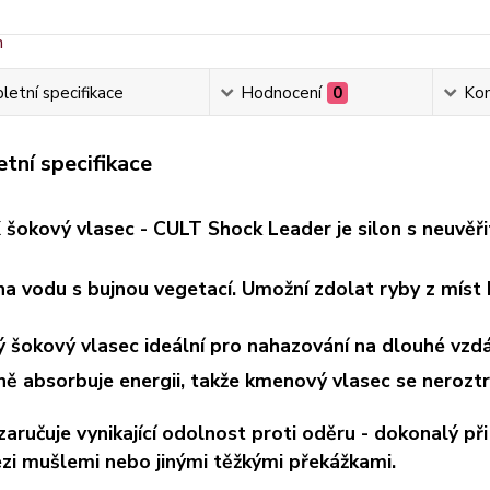
etní specifikace
Hodnocení
0
Ko
tní specifikace
šokový vlasec - CULT Shock Leader je silon s neuvěři
 na vodu s bujnou vegetací. Umožní zdolat ryby z míst
 šokový vlasec ideální pro nahazování na dlouhé vzdá
ně absorbuje energii, takže kmenový vlasec se neroztr
zaručuje vynikající odolnost proti oděru - dokonalý při
zi mušlemi nebo jinými těžkými překážkami.