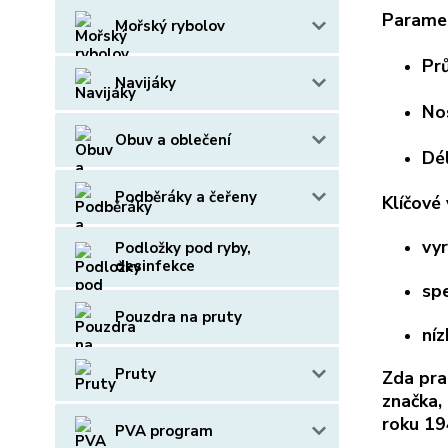
Paramet
Mořský rybolov
Pr
Navijáky
No
Obuv a oblečení
Dé
Podběráky a čeřeny
Klíčové 
vy
Podložky pod ryby,
desinfekce
spe
Pouzdra na pruty
ní
Pruty
Zda prak
značka,
roku 19
PVA program