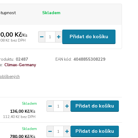
tupnost
Skladem
0,00 Kč
/
Ks
Přidat do košíku
,08 Kč
bez DPH
roduktu:
02487
EAN kód:
4048855308229
e:
Climax-Germany
oblíbených
Skladem
Přidat do košíku
136,00 Kč
/
Ks
112,40 Kč
bez DPH
Skladem
Přidat do košíku
780,00 Kč
/
Ks