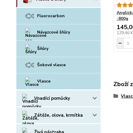
Anglick
Fluorocarbon
-800g
145,0
Návazcové šňůry
129,46 
Šňůry
Šokové vlasce
Vlasce
Zboží 
Vlasc
Vnadící pomůcky
Zátěže, olova, krmítka
Živá nástraha