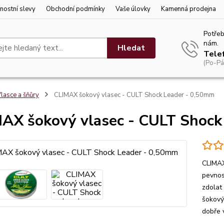
nostní slevy
Obchodní podmínky
Vaše úlovky
Kamenná prodejna
Potřeb
nám.
Hledat
Tele
(Po-Pá
lasce a šňůry
CLIMAX šokový vlasec - CULT Shock Leader - 0,50mm
AX šokový vlasec - CULT Shock
CLIMAX
pevnos
zdolat
šokový
dobře 