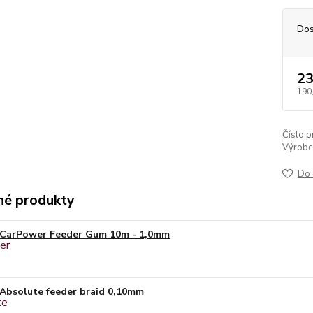
Dos
23
190
Číslo p
Výrobc
Do 
é produkty
CarPower Feeder Gum 10m - 1,0mm
Absolute feeder braid 0,10mm