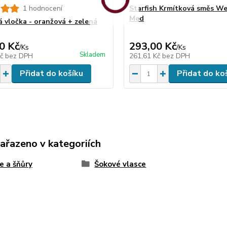
1 hodnocení
Starfish Krmítková směs W
Med
á vločka - oranžová + zelená
0 Kč
293,00 Kč
/
Ks
/
Ks
Skladem
Kč
bez DPH
261,61 Kč
bez DPH
Přidat do košíku
Přidat do ko
zařazeno v kategoriích
e a šňůry
Šokové vlasce