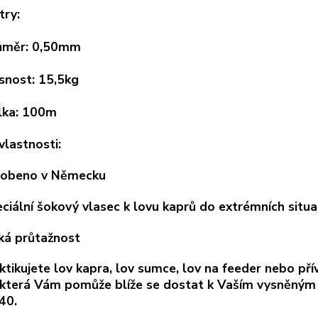
ry:
ůměr: 0,50mm
snost: 15,5kg
lka: 100m
vlastnosti:
robeno v Německu
ciální šokový vlasec k lovu kaprů do extrémních situa
zká průtažnost
tikujete lov kapra, lov sumce, lov na feeder nebo přív
 která Vám pomůže blíže se dostat k Vaším vysněným r
40.