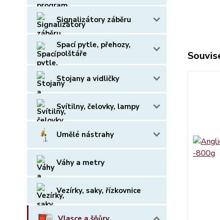
Signalizátory záběru
Spací pytle, přehozy,
polštáře
Souvise
Stojany a vidličky
Svítilny, čelovky, lampy
Umělé nástrahy
Váhy a metry
Vezírky, saky, řízkovnice
Vlasce a šňůry