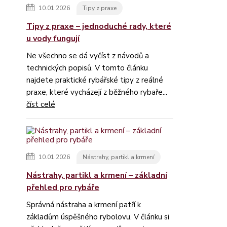
10.01.2026
Tipy z praxe
Tipy z praxe – jednoduché rady, které
u vody fungují
Ne všechno se dá vyčíst z návodů a
technických popisů. V tomto článku
najdete praktické rybářské tipy z reálné
praxe, které vycházejí z běžného rybaře...
číst celé
10.01.2026
Nástrahy, partikl a krmení
Nástrahy, partikl a krmení – základní
přehled pro rybáře
Správná nástraha a krmení patří k
základům úspěšného rybolovu. V článku si