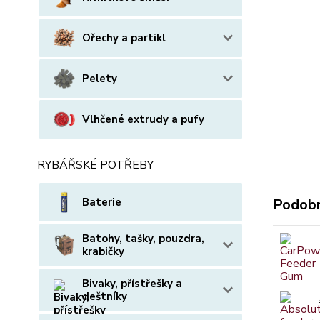
Ořechy a partikl
Pelety
Vlhčené extrudy a pufy
RYBÁŘSKÉ POTŘEBY
Baterie
Podobn
Batohy, tašky, pouzdra,
krabičky
Bivaky, přístřešky a
deštníky