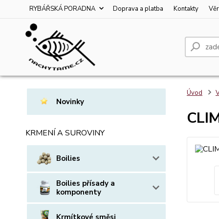
RYBÁŘSKÁ PORADNA
Doprava a platba
Kontakty
Věr
Úvod
V
Novinky
CLIM
KRMENÍ A SUROVINY
Boilies
Boilies přísady a
komponenty
Krmítkové směsi