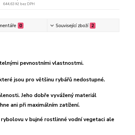
644,63 Kč
bez DPH
mentáře
0
Související zboží
2
telnými pevnostními vlastnostmi.
 které jsou pro většinu rybářů nedostupné.
lenosti. Jeho dobře vyvážený materiál
hne ani při maximálním zatížení.
 rybolovu v bujné rostlinné vodní vegetaci ale