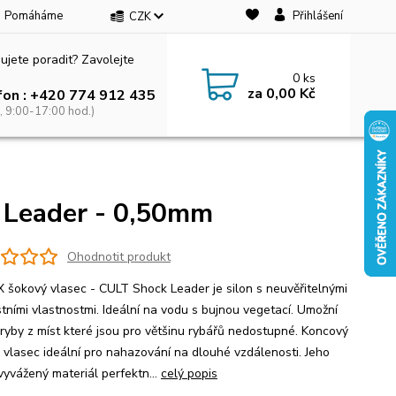
Pomáháme
Přihlášení
CZK
ujete poradit? Zavolejte
0
ks
za
0,00 Kč
fon : +420 774 912 435
, 9:00-17:00 hod.)
 Leader - 0,50mm
Ohodnotit produkt
 šokový vlasec - CULT Shock Leader je silon s neuvěřitelnými
tními vlastnostmi. Ideální na vodu s bujnou vegetací. Umožní
 ryby z míst které jsou pro většinu rybářů nedostupné. Koncový
 vlasec ideální pro nahazování na dlouhé vzdálenosti. Jeho
vyvážený materiál perfektn...
celý popis