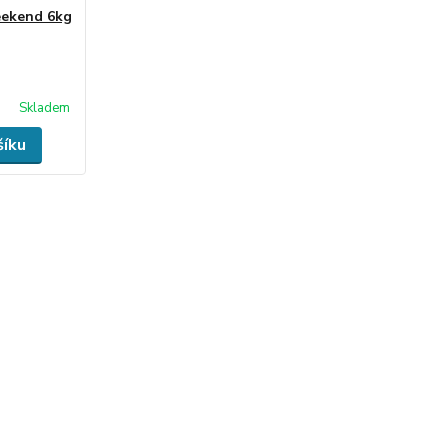
eekend 6kg
Skladem
šíku