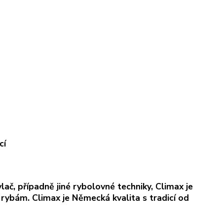
cí
lač, případně jiné rybolovné techniky, Climax je
ybám. Climax je Německá kvalita s tradicí od