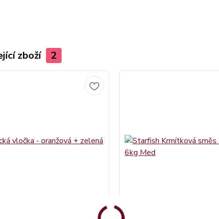
jící zboží
2