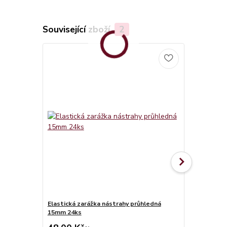
Související zboží
2
Elastická zarážka nástrahy průhledná
15mm 24ks
Navlékač gu