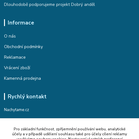
Dlouhodobě podporujeme projekt Dobrý anděl
Informace
O nás
Obchodní podmínky
Reklamace
Vrácení zboží
Kamenná prodejna
Rychlý kontakt
Nachytame.cz
Telefon : +420 774 912 435
Pro základní funkčnost, zpříjemnění používání webu, analytické
(Po-Pá, 9:00-17:00 hod.)
účely a v případě udělení souhlasu také pro účely cílení reklamy