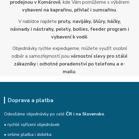
prodejnou v Komárově
, kde Vám pomůžeme s výběrem
vybavení na kaprařinu, přívlač i sumcařinu
.
V nabídce najdete
pruty, navijáky, šňůry, háčky,
návnady i nástrahy, pelety, boilies, feeder program i
vybavení k vodě
.
Objednávky rychle expedujeme, můžete využít osobní
odběr a samozřejmostí jsou
věrnostní slevy pro stálé
zákazníky
i
ochotné poradenství po telefonu a e-
mailu
.
Doprava a platba
Odesíláme objednávky po celé
ČR i na Slovensko
.
• rychlé vyřízení objednávek
• online platba i dobírka