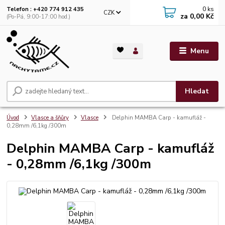
0
ks
Telefon : +420 774 912 435
CZK
za
0,00 Kč
(Po-Pá, 9:00-17:00 hod.)
Menu
Hledat
Úvod
Vlasce a šňůry
Vlasce
Delphin MAMBA Carp - kamufláž -
0,28mm /6,1kg /300m
Delphin MAMBA Carp - kamufláž
- 0,28mm /6,1kg /300m