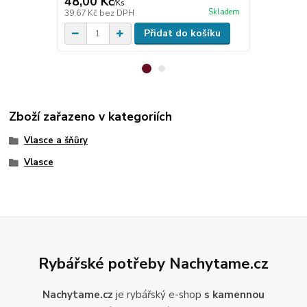
48,00 Kč
133,00 K
/
Ks
Skladem
39,67 Kč
bez DPH
109,92 Kč
be
Přidat do košíku
Zboží zařazeno v kategoriích
Vlasce a šňůry
Vlasce
Rybářské potřeby Nachytame.cz
Nachytame.cz
je rybářský e-shop
s kamennou