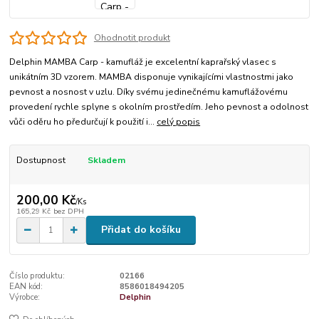
Ohodnotit produkt
Delphin MAMBA Carp - kamufláž je excelentní kaprařský vlasec s
unikátním 3D vzorem. MAMBA disponuje vynikajícími vlastnostmi jako
pevnost a nosnost v uzlu. Díky svému jedinečnému kamuflážovému
provedení rychle splyne s okolním prostředím. Jeho pevnost a odolnost
vůči oděru ho předurčují k použití i...
celý popis
Dostupnost
Skladem
200,00 Kč
/
Ks
165,29 Kč
bez DPH
Přidat do košíku
Číslo produktu:
02166
EAN kód:
8586018494205
Výrobce:
Delphin