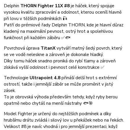
Delphin
THORN Fighter 11X #8
je háček, který spojuje
vysokou kvalitu zpracování a odolnost, kterou oceníš hlavně
při lovu v těžších podmínkách 🎣
Patří do prémiové řady Delphin THORN, kde je hlavní důraz
kladený na maximální pevnost, ostrý hrot a spolehlivou
funkčnost při každém záběru ✅🐟
Povrchová úprava
TitanX
vytváří matný šedý povrch, který
se ve vodě neleskne a zároveň je dokonale hladký.
Díky tomu háček snadno proniká do rybí tlamy a zároveň
získává vyšší odolnost i pevnost celé konstrukce ✅
Technologie
Ultrapoint 4.8
přináší delší hrot s extrémní
ostrostí, takže i jemnější záběr se může proměnit v jistý
zásek.
To je obrovská výhoda především tehdy, když ryby berou
opatrně nebo chytáš na menší nástrahy 🐟🎯
Model Fighter je určený do nejtěžších podmínek a díky
hrubšímu drátu zvládá i silový lov u překážek nebo na řekách.
Velikost #8 je navíc vhodná i pro jemnější prezentaci, když