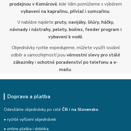
prodejnou v Komárově
, kde Vám pomůžeme s výběrem
vybavení na kaprařinu, přívlač i sumcařinu
.
V nabídce najdete
pruty, navijáky, šňůry, háčky,
návnady i nástrahy, pelety, boilies, feeder program i
vybavení k vodě
.
Objednávky rychle expedujeme, můžete využít osobní
odběr a samozřejmostí jsou
věrnostní slevy pro stálé
zákazníky
i
ochotné poradenství po telefonu a e-
mailu
.
Doprava a platba
Odesíláme objednávky po celé
ČR i na Slovensko
.
• rychlé vyřízení objednávek
• online platba i dobírka