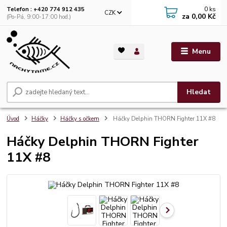
0
ks
Telefon : +420 774 912 435
CZK
za
0,00 Kč
(Po-Pá, 9:00-17:00 hod.)
Menu
Hledat
Úvod
Háčky
Háčky s očkem
Háčky Delphin THORN Fighter 11X #8
Háčky Delphin THORN Fighter
11X #8