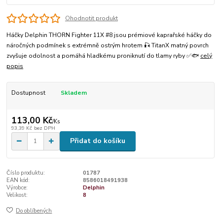
Ohodnotit produkt
Háčky Delphin THORN Fighter 11X #8 jsou prémiové kaprařské háčky do
náročných podmínek s extrémně ostrým hrotem 🎣 TitanX matný povrch
zvyšuje odolnost a pomáhá hladkému proniknutí do tlamy ryby ✅🐟
celý
popis
Dostupnost
Skladem
113,00 Kč
/
Ks
93,39 Kč
bez DPH
Přidat do košíku
Číslo produktu:
01787
EAN kód:
8586018491938
Výrobce:
Delphin
Velikost:
8
Do oblíbených