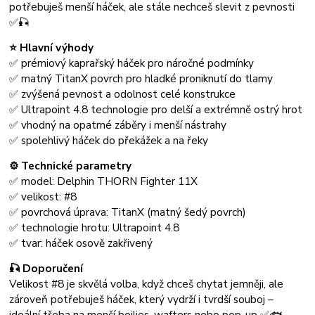
potřebuješ menší háček, ale stále nechceš slevit z pevnosti
✅🎣
⭐ Hlavní výhody
✅ prémiový kaprařský háček pro náročné podmínky
✅ matný TitanX povrch pro hladké proniknutí do tlamy
✅ zvýšená pevnost a odolnost celé konstrukce
✅ Ultrapoint 4.8 technologie pro delší a extrémně ostrý hrot
✅ vhodný na opatrné záběry i menší nástrahy
✅ spolehlivý háček do překážek a na řeky
⚙️ Technické parametry
✅ model: Delphin THORN Fighter 11X
✅ velikost: #8
✅ povrchová úprava: TitanX (matný šedý povrch)
✅ technologie hrotu: Ultrapoint 4.8
✅ tvar: háček osově zakřivený
🎣 Doporučení
Velikost #8 je skvělá volba, když chceš chytat jemněji, ale
zároveň potřebuješ háček, který vydrží i tvrdší souboj –
ideální třeba na menší boilies, wafters nebo pop-up ✅🐟