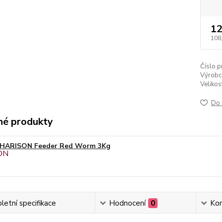
12
108
Číslo p
Výrobc
Velikos
Do 
é produkty
HARISON Feeder Red Worm 3Kg
etní specifikace
Hodnocení
0
Ko