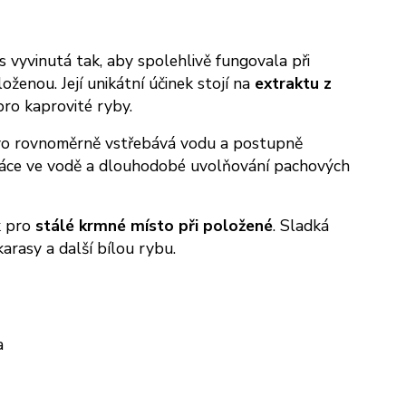
 vyvinutá tak, aby spolehlivě fungovala při
ženou. Její unikátní účinek stojí na
extraktu z
 pro kaprovité ryby.
ivo rovnoměrně vstřebává vodu a postupně
 práce ve vodě a dlouhodobé uvolňování pachových
k pro
stálé krmné místo při položené
. Sladká
arasy a další bílou rybu.
a