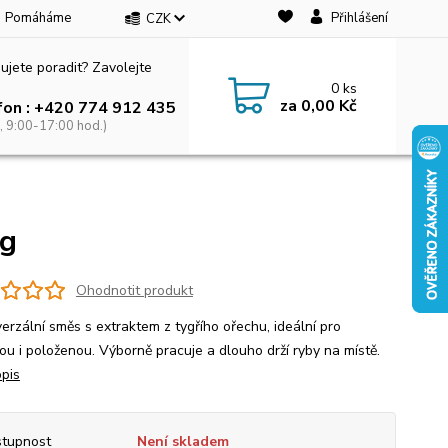
Pomáháme
Přihlášení
CZK
ujete poradit? Zavolejte
0
ks
za
0,00 Kč
fon : +420 774 912 435
, 9:00-17:00 hod.)
kg
Ohodnotit produkt
verzální směs s extraktem z tygřího ořechu, ideální pro
ou i položenou. Výborně pracuje a dlouho drží ryby na místě.
opis
tupnost
Není skladem