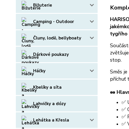
Bižuterie
Komple
HARISON
Camping - Outdoor
jakémko
tygřího
Čluny, lodě, bellyboaty
Součástí
zvětšuje
Dárkové poukazy
stop.
Háčky
Směs je 
příchuť 
Kbelíky a síta
🥜
Hlav
✅ U
Lahvičky a dózy
✅ O
✅ P
Lehátka a Křesla
✅ 