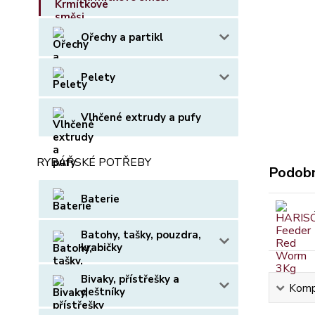
Ořechy a partikl
Pelety
Vlhčené extrudy a pufy
RYBÁŘSKÉ POTŘEBY
Podobn
Baterie
Batohy, tašky, pouzdra,
krabičky
Bivaky, přístřešky a
Kompl
deštníky