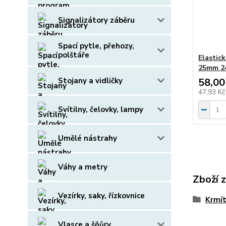
Signalizátory záběru
Spací pytle, přehozy,
polštáře
Elastic
25mm 2
Stojany a vidličky
58,00
47,93 K
Svítilny, čelovky, lampy
Umělé nástrahy
Váhy a metry
Zboží 
Vezírky, saky, řízkovnice
Krmít
Vlasce a šňůry