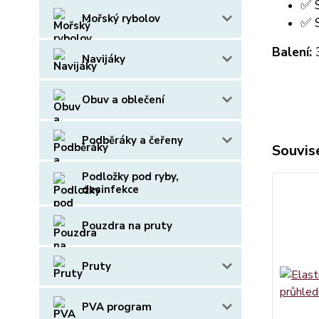
✅ S
Mořský rybolov
✅ S
Balení:
3
Navijáky
Obuv a oblečení
Podběráky a čeřeny
Souvise
Podložky pod ryby,
desinfekce
Pouzdra na pruty
Pruty
PVA program