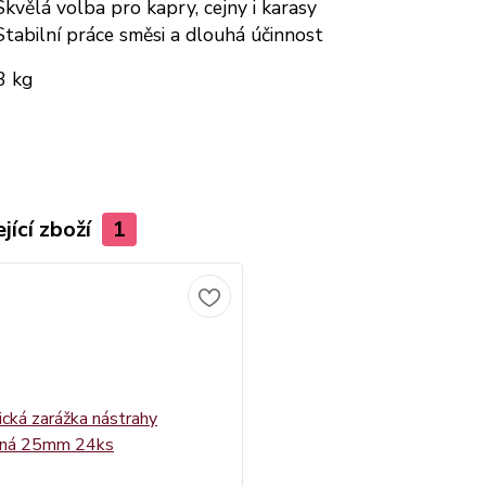
kvělá volba pro kapry, cejny i karasy
tabilní práce směsi a dlouhá účinnost
 kg
jící zboží
1