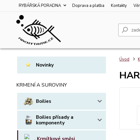
RYBÁŘSKÁ PORADNA
Doprava a platba
Kontakty
Věr
Úvod
K
Novinky
HARI
KRMENÍ A SUROVINY
Boilies
Boilies přísady a
komponenty
Krmítkové směsi