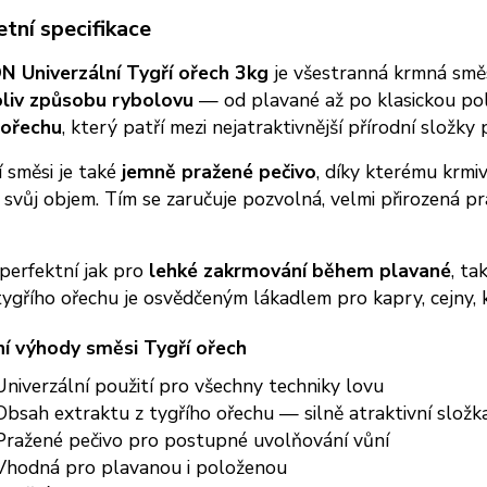
tní specifikace
 Univerzální Tygří ořech 3kg
je všestranná krmná směs
liv způsobu rybolovu
— od plavané až po klasickou polo
 ořechu
, který patří mezi nejatraktivnější přírodní složky
 směsi je také
jemně pražené pečivo
, díky kterému krm
 svůj objem. Tím se zaručuje pozvolná, velmi přirozená
perfektní jak pro
lehké zakrmování během plavané
, ta
tygřího ořechu je osvědčeným lákadlem pro kapry, cejny, k
ní výhody směsi Tygří ořech
niverzální použití pro všechny techniky lovu
bsah extraktu z tygřího ořechu — silně atraktivní složk
ražené pečivo pro postupné uvolňování vůní
Vhodná pro plavanou i položenou