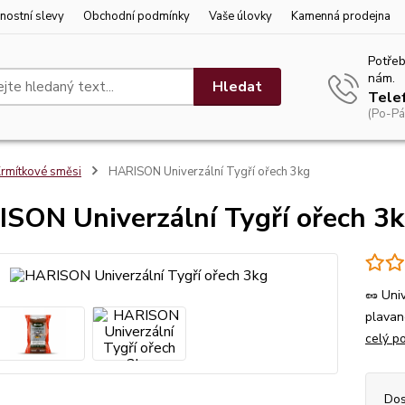
nostní slevy
Obchodní podmínky
Vaše úlovky
Kamenná prodejna
Potřeb
nám.
Hledat
Tele
(Po-Pá
rmítkové směsi
HARISON Univerzální Tygří ořech 3kg
SON Univerzální Tygří ořech 3
🥜 Uni
plavan
celý p
Dos