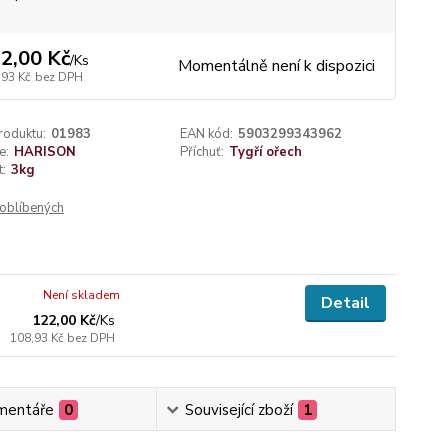
2,00 Kč
/
Ks
Momentálně není k dispozici
,93 Kč
bez DPH
roduktu:
01983
EAN kód:
5903299343962
e:
HARISON
Příchuť:
Tygří ořech
t:
3kg
oblíbených
Není skladem
Detail
122,00 Kč
/
Ks
108,93 Kč
bez DPH
mentáře
0
Související zboží
1