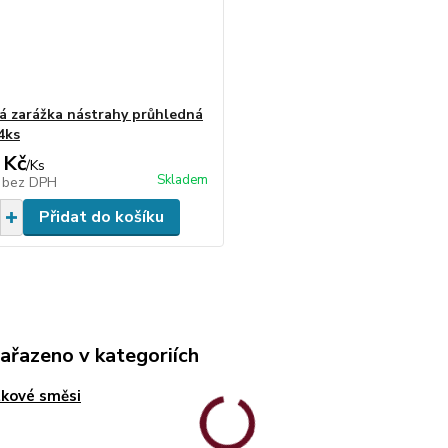
ká zarážka nástrahy průhledná
4ks
 Kč
/
Ks
Skladem
č
bez DPH
Přidat do košíku
zařazeno v kategoriích
kové směsi