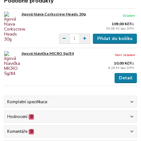
Podobné produkty
Jigová hlava Corkscrew Heads 30g
Skladem
109,00 Kč
/
Ks
90,08 Kč
bez DPH
Přidat do košíku
Jigová hlavička MICRO 5g/#4
Není skladem
10,00 Kč
/
Ks
8,26 Kč
bez DPH
Detail
Kompletní specifikace
Hodnocení
0
Komentáře
0