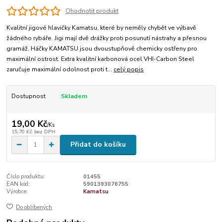
Ohodnotit produkt
Kvalitní jigové hlavičky Kamatsu, které by neměly chybět ve výbavě
žádného rybáře. Jigi mají dvě drážky proti posunutí nástrahy a přesnou
gramáž. Háčky KAMATSU jsou dvoustupňově chemicky ostřeny pro
maximální ostrost. Extra kvalitní karbonová ocel VHI-Carbon Steel
zaručuje maximální odolnost proti t...
celý popis
Dostupnost
Skladem
19,00 Kč
/
Ks
15,70 Kč
bez DPH
Přidat do košíku
Číslo produktu:
01455
EAN kód:
5901393076755
Výrobce:
Kamatsu
Do oblíbených