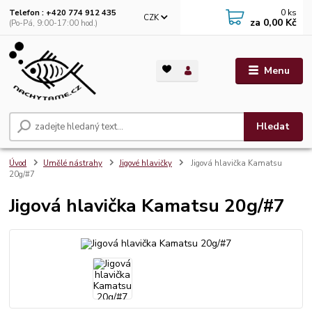
0
ks
Telefon : +420 774 912 435
CZK
za
0,00 Kč
(Po-Pá, 9:00-17:00 hod.)
Menu
Hledat
Úvod
Umělé nástrahy
Jigové hlavičky
Jigová hlavička Kamatsu
20g/#7
Jigová hlavička Kamatsu 20g/#7