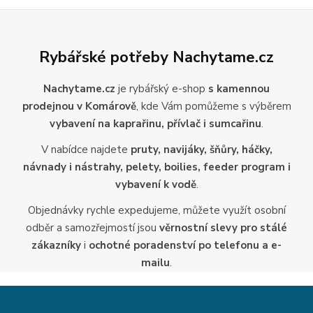
Rybářské potřeby Nachytame.cz
Nachytame.cz
je rybářský e-shop
s kamennou
prodejnou v Komárově
, kde Vám pomůžeme s výběrem
vybavení na kaprařinu, přívlač i sumcařinu
.
V nabídce najdete
pruty, navijáky, šňůry, háčky,
návnady i nástrahy, pelety, boilies, feeder program i
vybavení k vodě
.
Objednávky rychle expedujeme, můžete využít osobní
odběr a samozřejmostí jsou
věrnostní slevy pro stálé
zákazníky
i
ochotné poradenství po telefonu a e-
mailu
.