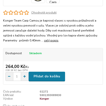
Ohodnotit produkt
Konger Team Carp Camou je kaprový vlasec s vysokou průtažností a
velmi vysokou pevností v uzlu. Vlasec je odolný proti oděru a jeho
jemnost zaručuje daleké hody. Díky své maskovací barvě perfektně
splývá s každou vodní plochou. Vhodný pro lov kapra všemi způsoby.
Parametry : průměr 0,40mm ...
celý popis
Dostupnost
Skladem
264,00 Kč
/
Ks
218,18 Kč
bez DPH
Přidat do košíku
Číslo produktu:
02272
EAN kód:
5901393089830
Výrobce:
Konger