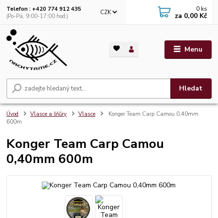
0
ks
Telefon : +420 774 912 435
CZK
za
0,00 Kč
(Po-Pá, 9:00-17:00 hod.)
Menu
Hledat
Úvod
Vlasce a šňůry
Vlasce
Konger Team Carp Camou 0,40mm
600m
Konger Team Carp Camou
0,40mm 600m