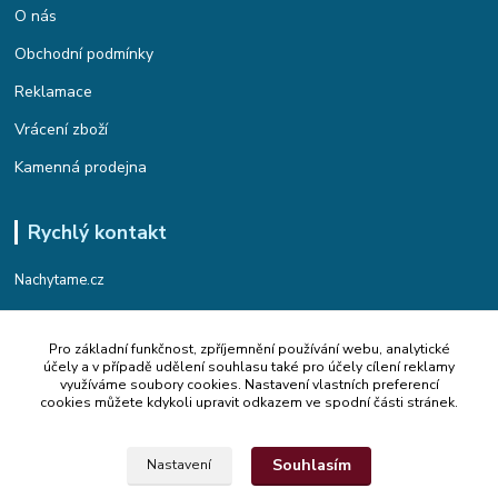
O nás
Obchodní podmínky
Reklamace
Vrácení zboží
Kamenná prodejna
Rychlý kontakt
Nachytame.cz
Telefon : +420 774 912 435
Pro základní funkčnost, zpříjemnění používání webu, analytické
(Po-Pá, 9:00-17:00 hod.)
účely a v případě udělení souhlasu také pro účely cílení reklamy
využíváme soubory cookies. Nastavení vlastních preferencí
Email : info@nachytame.cz
cookies můžete kdykoli upravit odkazem ve spodní části stránek.
Souhlasím
Nastavení