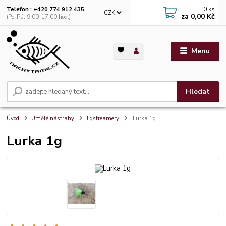
0
ks
Telefon : +420 774 912 435
CZK
za
0,00 Kč
(Po-Pá, 9:00-17:00 hod.)
Menu
Hledat
Úvod
Umělé nástrahy
Jigstreamery
Lurka 1g
Lurka 1g