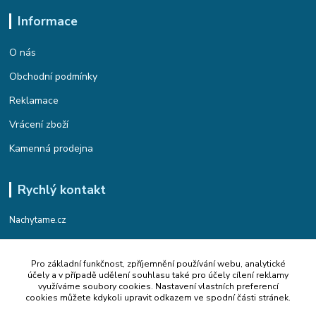
Informace
O nás
Obchodní podmínky
Reklamace
Vrácení zboží
Kamenná prodejna
Rychlý kontakt
Nachytame.cz
Telefon : +420 774 912 435
Pro základní funkčnost, zpříjemnění používání webu, analytické
(Po-Pá, 9:00-17:00 hod.)
účely a v případě udělení souhlasu také pro účely cílení reklamy
využíváme soubory cookies. Nastavení vlastních preferencí
Email : info@nachytame.cz
cookies můžete kdykoli upravit odkazem ve spodní části stránek.