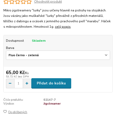
Ohodnotit produkt
Mikro jigstreamery "lurky" jsou určeny hlavně na pstruhy na stojákách.
Jsou vázány jako muškařské "lurky" převážně z přírodních materiálů,
tělíčko z dabingu a ocásek z jemného prachového peří "marabu". Háček
s mikroprotihrotem. Hmotnost 1g.
celý popis
Dostupnost
Skladem
Barva
65,00 Kč
/
Ks
53,72 Kč
bez DPH
Přidat do košíku
Číslo produktu:
02147-7
Výrobce:
Jigstreamer
Do oblíbených