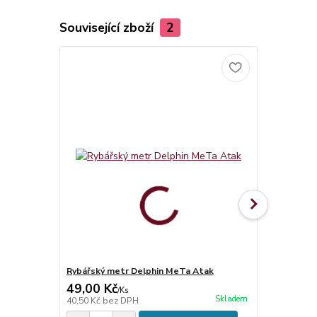
Související zboží
2
Rybářský metr Delphin MeTa Atak
Filfishing P
49,00 Kč
349,00 K
/
Ks
Skladem
40,50 Kč
bez DPH
288,43 Kč
be