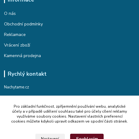
O nás
Obchodní podmínky
Reklamace
Vrácení zboží
Kamenná prodejna
Rychlý kontakt
Nachytame.cz
Telefon : +420 774 912 435
Pro základní funkčnost, zpříjemnění používání webu, analytické
(Po-Pá, 9:00-17:00 hod.)
účely a v případě udělení souhlasu také pro účely cílení reklamy
využíváme soubory cookies. Nastavení vlastních preferencí
Email : info@nachytame.cz
cookies můžete kdykoli upravit odkazem ve spodní části stránek.
Souhlasím
Nastavení