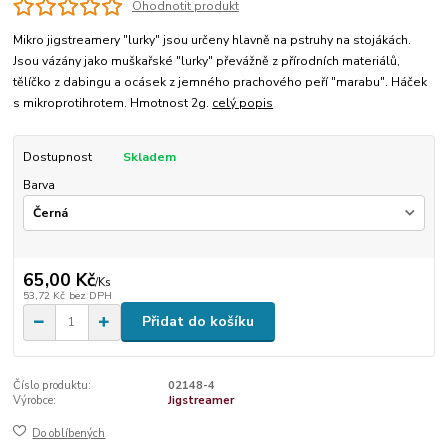
Ohodnotit produkt
Mikro jigstreamery "lurky" jsou určeny hlavně na pstruhy na stojákách.
Jsou vázány jako muškařské "lurky" převážně z přírodních materiálů,
tělíčko z dabingu a ocásek z jemného prachového peří "marabu". Háček
s mikroprotihrotem. Hmotnost 2g.
celý popis
Dostupnost
Skladem
Barva
65,00 Kč
/
Ks
53,72 Kč
bez DPH
Přidat do košíku
Číslo produktu:
02148-4
Výrobce:
Jigstreamer
Do oblíbených