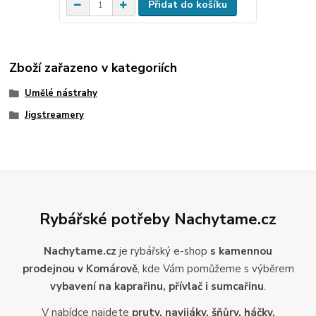
Přidat do košíku
Zboží zařazeno v kategoriích
Umělé nástrahy
Jigstreamery
Rybářské potřeby Nachytame.cz
Nachytame.cz
je rybářský e-shop
s kamennou
prodejnou v Komárově
, kde Vám pomůžeme s výběrem
vybavení na kaprařinu, přívlač i sumcařinu
.
V nabídce najdete
pruty, navijáky, šňůry, háčky,