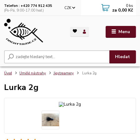
0
ks
Telefon : +420 774 912 435
CZK
za
0,00 Kč
(Po-Pá, 9:00-17:00 hod.)
Menu
Hledat
Úvod
Umělé nástrahy
Jigstreamery
Lurka 2g
Lurka 2g