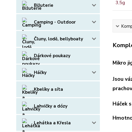
Bižuterie
Camping - Outdoor
Kompl
Čluny, lodě, bellyboaty
Komple
Dárkové poukazy
Mikro j
Háčky
Jsou vá
prachov
Kbelíky a síta
Háček s
Lahvičky a dózy
Hmotno
Lehátka a Křesla