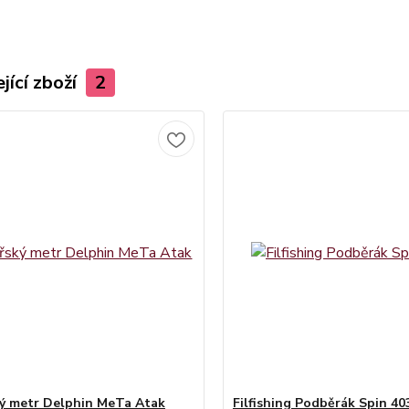
jící zboží
2
ý metr Delphin MeTa Atak
Filfishing Podběrák Spin 40