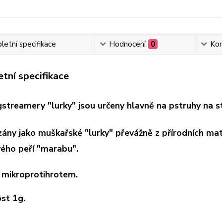
etní specifikace
Hodnocení
0
Ko
tní specifikace
igstreamery "lurky" jsou určeny hlavně na pstruhy na s
zány jako muškařské "lurky" převážně z přírodních mat
ého peří "marabu".
 mikroprotihrotem.
st 1g.