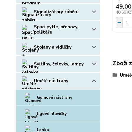
49,00
Signalizátory záběru
40,50 K
Spací pytle, přehozy,
polštáře
Stojany a vidličky
Zboží 
Svítilny, čelovky, lampy
Uměl
Umělé nástrahy
Gumové nástrahy
Jigové hlavičky
Lanka