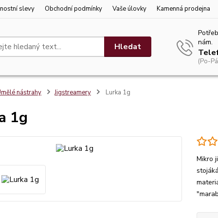
nostní slevy
Obchodní podmínky
Vaše úlovky
Kamenná prodejna
Potřeb
nám.
Hledat
Tele
(Po-Pá
mělé nástrahy
Jigstreamery
Lurka 1g
a 1g
Mikro 
stoják
materi
"marab