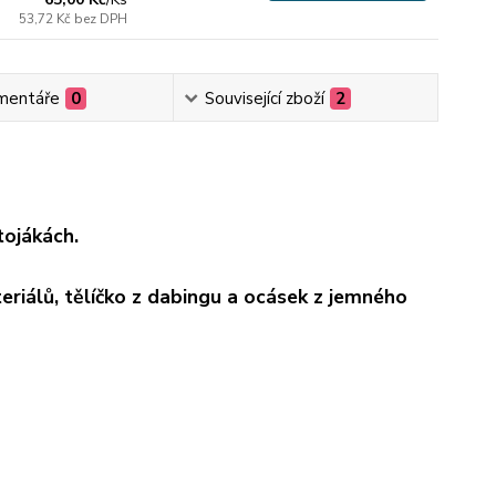
53,72 Kč
bez DPH
mentáře
0
Související zboží
2
tojákách.
eriálů, tělíčko z dabingu a ocásek z jemného