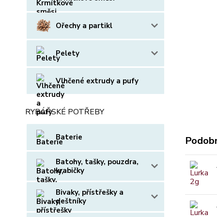
Ořechy a partikl
Pelety
Vlhčené extrudy a pufy
RYBÁŘSKÉ POTŘEBY
Baterie
Podobn
Batohy, tašky, pouzdra,
krabičky
Bivaky, přístřešky a
deštníky