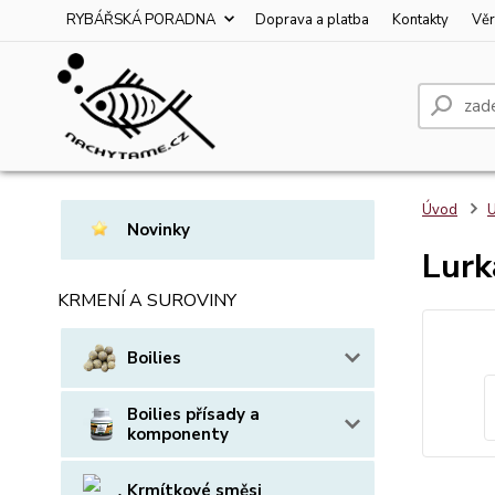
RYBÁŘSKÁ PORADNA
Doprava a platba
Kontakty
Věr
Úvod
U
Novinky
Lurk
KRMENÍ A SUROVINY
Boilies
Boilies přísady a
komponenty
Krmítkové směsi