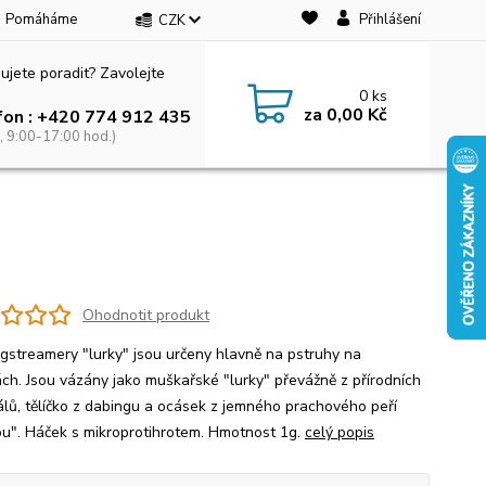
Pomáháme
Přihlášení
CZK
ujete poradit? Zavolejte
0
ks
za
0,00 Kč
fon : +420 774 912 435
, 9:00-17:00 hod.)
Ohodnotit produkt
jigstreamery "lurky" jsou určeny hlavně na pstruhy na
ách. Jsou vázány jako muškařské "lurky" převážně z přírodních
álů, tělíčko z dabingu a ocásek z jemného prachového peří
u". Háček s mikroprotihrotem. Hmotnost 1g.
celý popis