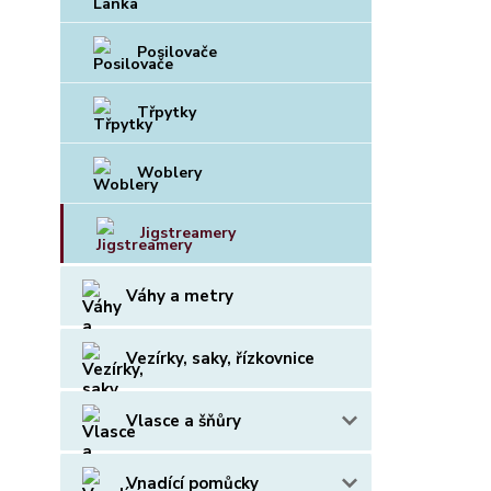
Posilovače
Třpytky
Woblery
Jigstreamery
Váhy a metry
Vezírky, saky, řízkovnice
Vlasce a šňůry
Vnadící pomůcky