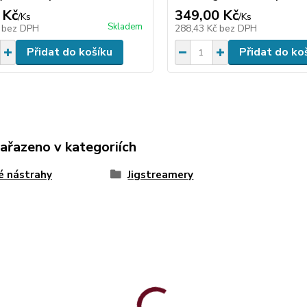
 Kč
349,00 Kč
/
Ks
/
Ks
Skladem
č
bez DPH
288,43 Kč
bez DPH
Přidat do košíku
Přidat do ko
zařazeno v kategoriích
é nástrahy
Jigstreamery