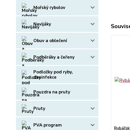
Mořský rybolov
Navijáky
Souvise
Obuv a oblečení
Podběráky a čeřeny
Podložky pod ryby,
desinfekce
Pouzdra na pruty
Pruty
PVA program
Rybářsk