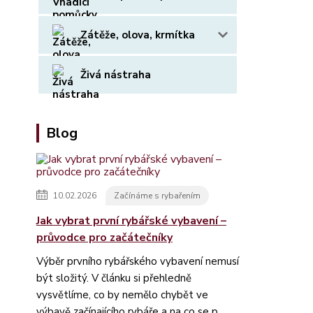
Zátěže, olova, krmítka
Živá nástraha
Blog
10.02.2026
Začínáme s rybařením
Jak vybrat první rybářské vybavení –
průvodce pro začátečníky
Výběr prvního rybářského vybavení nemusí
být složitý. V článku si přehledně
vysvětlíme, co by nemělo chybět ve
výbavě začínajícího rybáře a na co se p...