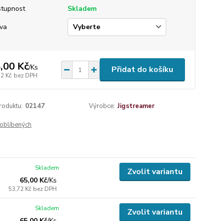
tupnost
Skladem
va
,00 Kč
/
Ks
Přidat do košíku
72 Kč
bez DPH
roduktu:
02147
Výrobce:
Jigstreamer
oblíbených
Skladem
Zvolit variantu
65,00 Kč
/
Ks
53,72 Kč
bez DPH
Skladem
Zvolit variantu
65,00 Kč
/
Ks