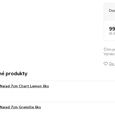
Dos
99
81,
Číslo p
Výrobc
Do 
é produkty
Naiad 7cm Chart Lemon 6ks
Naiad 7cm Gremille 6ks