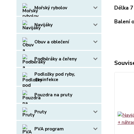
Délka 7
Mořský rybolov
Balení 
Navijáky
Obuv a oblečení
Podběráky a čeřeny
Souvise
Podložky pod ryby,
desinfekce
Pouzdra na pruty
Pruty
PVA program