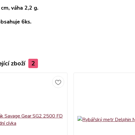
 cm, váha 2,2 g.
obsahuje 6ks.
jící zboží
2