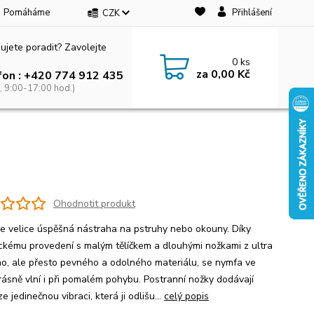
Pomáháme
Přihlášení
CZK
ujete poradit? Zavolejte
0
ks
za
0,00 Kč
fon : +420 774 912 435
, 9:00-17:00 hod.)
Ohodnotit produkt
je velice úspěšná nástraha na pstruhy nebo okouny. Díky
ickému provedení s malým tělíčkem a dlouhými nožkami z ultra
o, ale přesto pevného a odolného materiálu, se nymfa ve
rásně vlní i při pomalém pohybu. Postranní nožky dodávají
e jedinečnou vibraci, která ji odlišu...
celý popis