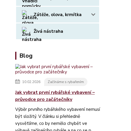
Zátěže, olova, krmítka
Živá nástraha
Blog
10.02.2026
Začínáme s rybařením
Jak vybrat první rybářské vybavení –
průvodce pro začátečníky
Výběr prvního rybářského vybavení nemusí
být složitý. V článku si přehledně
vysvětlíme, co by nemělo chybět ve
výbavě začínajícího rybáře a na co se p...