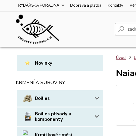
RYBÁŘSKÁ PORADNA
Doprava a platba
Kontakty
Věr
Úvod
U
Novinky
Naia
KRMENÍ A SUROVINY
Boilies
Boilies přísady a
komponenty
Krmítkové směsi