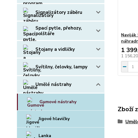
Signalizátory záběru
Spací pytle, přehozy,
polštáře
Naviják
náhradn
1 399
Stojany a vidličky
1 156,2
Svítilny, čelovky, lampy
Umělé nástrahy
Gumové nástrahy
Zboží 
Jigové hlavičky
Uměl
Lanka