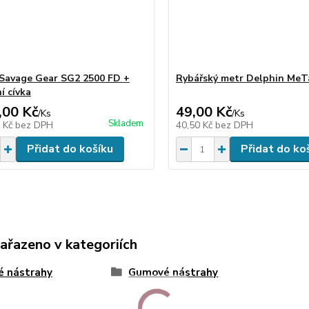
 Savage Gear SG2 2500 FD +
Rybářský metr Delphin MeT
í cívka
,00 Kč
49,00 Kč
/
Ks
/
Ks
Skladem
0 Kč
bez DPH
40,50 Kč
bez DPH
Přidat do košíku
Přidat do ko
zařazeno v kategoriích
é nástrahy
Gumové nástrahy