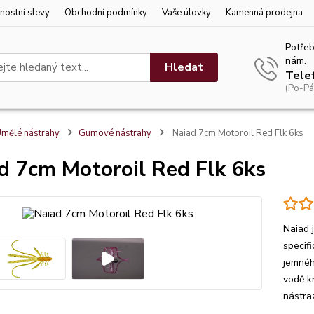
nostní slevy
Obchodní podmínky
Vaše úlovky
Kamenná prodejna
Potřeb
nám.
Hledat
Tele
(Po-Pá
mělé nástrahy
Gumové nástrahy
Naiad 7cm Motoroil Red Flk 6ks
d 7cm Motoroil Red Flk 6ks
Naiad 
specif
jemnéh
vodě k
nástraz