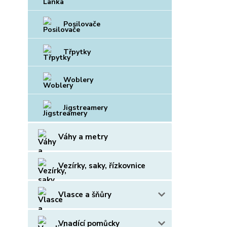
Posilovače
Třpytky
Woblery
Jigstreamery
Váhy a metry
Vezírky, saky, řízkovnice
Vlasce a šňůry
Vnadící pomůcky