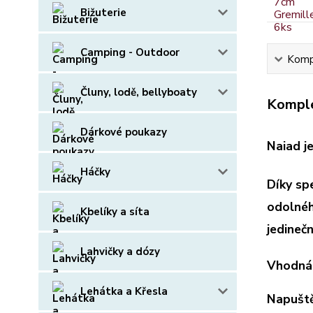
Bižuterie
Camping - Outdoor
Kompl
Čluny, lodě, bellyboaty
Komple
Dárkové poukazy
Naiad j
Háčky
Díky sp
odolnéh
Kbelíky a síta
jedinečn
Lahvičky a dózy
Vhodná 
Lehátka a Křesla
Napuště