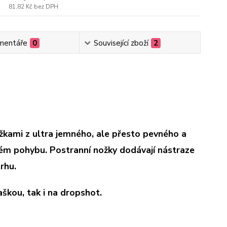
81,82 Kč
bez DPH
mentáře
0
Související zboží
2
žkami z ultra jemného, ale přesto pevného a
lém pohybu. Postranní nožky dodávají nástraze
rhu.
aškou, tak i na dropshot.