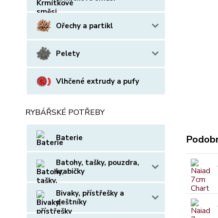
Ořechy a partikl
Pelety
Vlhčené extrudy a pufy
RYBÁŘSKÉ POTŘEBY
Baterie
Podobn
Batohy, tašky, pouzdra,
krabičky
Bivaky, přístřešky a
deštníky