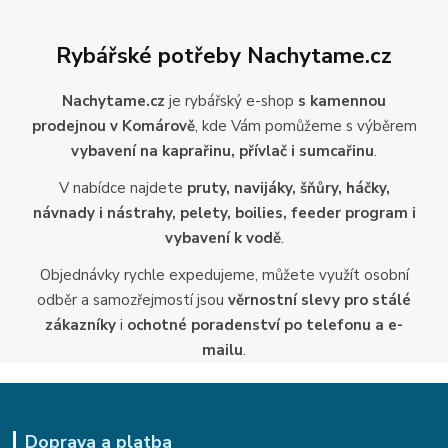
Rybářské potřeby Nachytame.cz
Nachytame.cz
je rybářský e-shop
s kamennou
prodejnou v Komárově
, kde Vám pomůžeme s výběrem
vybavení na kaprařinu, přívlač i sumcařinu
.
V nabídce najdete
pruty, navijáky, šňůry, háčky,
návnady i nástrahy, pelety, boilies, feeder program i
vybavení k vodě
.
Objednávky rychle expedujeme, můžete využít osobní
odběr a samozřejmostí jsou
věrnostní slevy pro stálé
zákazníky
i
ochotné poradenství po telefonu a e-
mailu
.
Doprava a platba