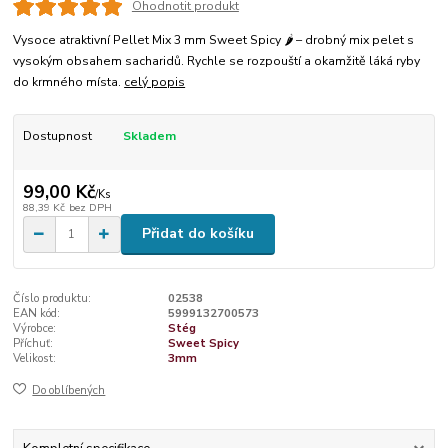
Ohodnotit produkt
Vysoce atraktivní Pellet Mix 3 mm Sweet Spicy 🌶️ – drobný mix pelet s
vysokým obsahem sacharidů. Rychle se rozpouští a okamžitě láká ryby
do krmného místa.
celý popis
Dostupnost
Skladem
99,00 Kč
/
Ks
88,39 Kč
bez DPH
Přidat do košíku
Číslo produktu:
02538
EAN kód:
5999132700573
Výrobce:
Stég
Příchuť:
Sweet Spicy
Velikost:
3mm
Do oblíbených