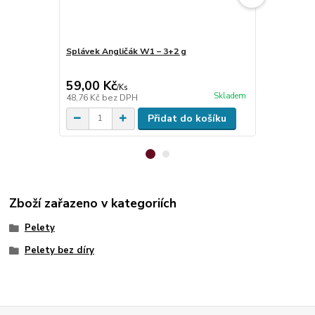
Splávek Angličák W1 – 3+2 g
Anglická vlo
59,00 Kč
145,00 K
/
Ks
Skladem
48,76 Kč
bez DPH
129,46 Kč
be
Přidat do košíku
Zboží zařazeno v kategoriích
Pelety
Pelety bez díry