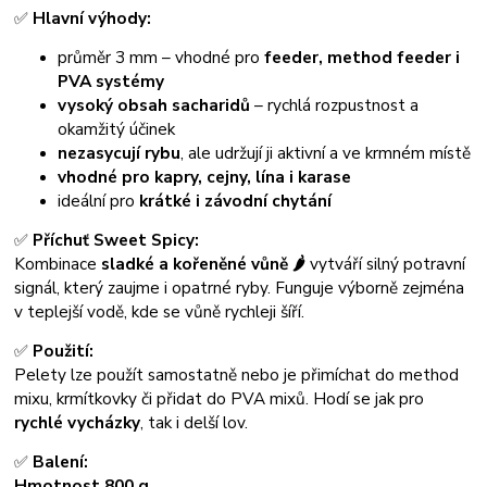
✅
Hlavní výhody:
průměr 3 mm – vhodné pro
feeder, method feeder i
PVA systémy
vysoký obsah sacharidů
– rychlá rozpustnost a
okamžitý účinek
nezasycují rybu
, ale udržují ji aktivní a ve krmném místě
vhodné pro kapry, cejny, lína i karase
ideální pro
krátké i závodní chytání
✅
Příchuť Sweet Spicy:
Kombinace
sladké a kořeněné vůně 🌶️
vytváří silný potravní
signál, který zaujme i opatrné ryby. Funguje výborně zejména
v teplejší vodě, kde se vůně rychleji šíří.
✅
Použití:
Pelety lze použít samostatně nebo je přimíchat do method
mixu, krmítkovky či přidat do PVA mixů. Hodí se jak pro
rychlé vycházky
, tak i delší lov.
✅
Balení:
Hmotnost 800 g
.