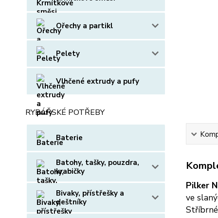
Ořechy a partikl
Pelety
Vlhčené extrudy a pufy
RYBÁŘSKÉ POTŘEBY
Kompl
Baterie
Batohy, tašky, pouzdra,
Komple
krabičky
Pilker 
Bivaky, přístřešky a
ve slan
deštníky
Stříbrné