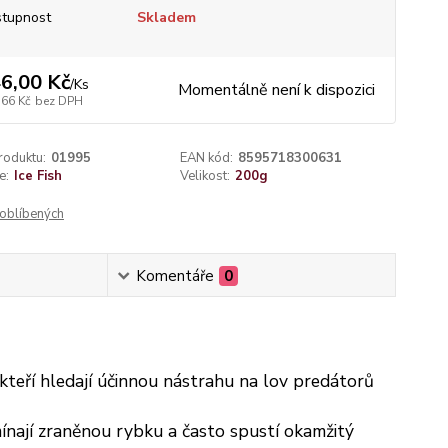
tupnost
Skladem
6,00 Kč
/
Ks
Momentálně není k dispozici
,66 Kč
bez DPH
roduktu:
01995
EAN kód:
8595718300631
e:
Ice Fish
Velikost:
200g
oblíbených
Komentáře
0
kteří hledají účinnou nástrahu na lov predátorů
mínají zraněnou rybku a často spustí okamžitý