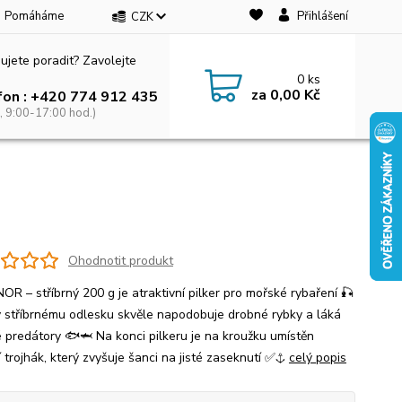
Pomáháme
Přihlášení
CZK
ujete poradit? Zavolejte
0
ks
za
0,00 Kč
fon : +420 774 912 435
, 9:00-17:00 hod.)
Ohodnotit produkt
NOR – stříbrný 200 g je atraktivní pilker pro mořské rybaření 🎣
y stříbrnému odlesku skvěle napodobuje drobné rybky a láká
 predátory 🐟🦈 Na konci pilkeru je na kroužku umístěn
í trojhák, který zvyšuje šanci na jisté zaseknutí ✅⚓
celý popis