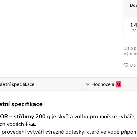
Dos
14
120
Číslo p
Výrobc
Do 
etní specifikace
Hodnocení
0
tní specifikace
NOR – stříbrný 200 g
je skvělá volba pro mořské rybáře, 
ých vodách 🎣🌊
 provedení vytváří výrazné odlesky, které ve vodě připo