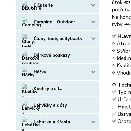
útok 🐟
Bižuterie
potřeba
Na konci
Camping - Outdoor
ryby 🦈
✅
Hlavn
Čluny, lodě, bellyboaty
⭐ Atrakt
⭐ Stříb
Dárkové poukazy
⭐ Ideál
⭐ Kvalit
Háčky
⭐ Vhodn
⚙️
Tech
Kbelíky a síta
✅ Typ ná
✅ Určení
Lahvičky a dózy
✅ Hmot
✅ Barva
✅ Osazen
Lehátka a Křesla