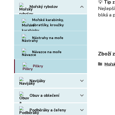
💡
Tip z
Mořský rybolov
Nejlepší
bliká a
Mořské karabinky,
obratlíky, kroužky
Nástrahy na moře
Návazce na moře
Zboží 
Mořsk
Pilkry
Navijáky
Obuv a oblečení
Podběráky a čeřeny