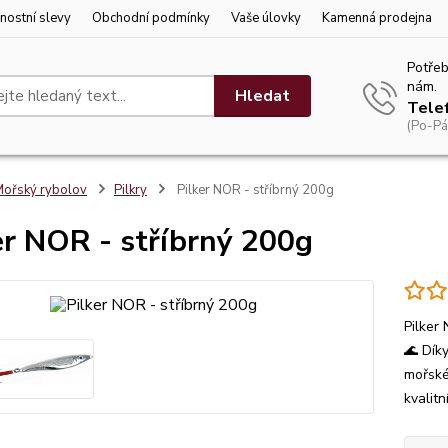
nostní slevy
Obchodní podmínky
Vaše úlovky
Kamenná prodejna
Potřeb
nám.
Hledat
Tele
(Po-Pá
ořský rybolov
Pilkry
Pilker NOR - stříbrný 200g
er NOR - stříbrný 200g
Pilker 
🌊 Dík
mořské
kvalitn