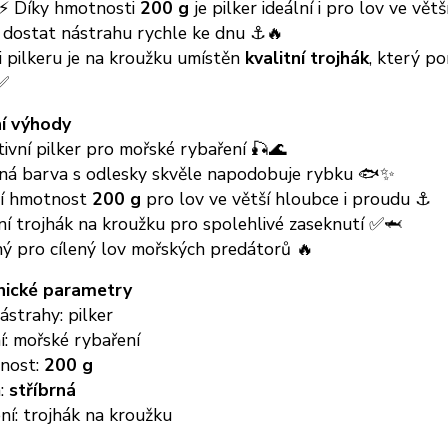
⚡ Díky hmotnosti
200 g
je pilker ideální i pro lov ve vět
 dostat nástrahu rychle ke dnu ⚓🔥
 pilkeru je na kroužku umístěn
kvalitní trojhák
, který po
✅
í výhody
ivní pilker pro mořské rybaření 🎣🌊
rná barva s odlesky skvěle napodobuje rybku 🐟✨
ní hmotnost
200 g
pro lov ve větší hloubce i proudu ⚓
ní trojhák na kroužku pro spolehlivé zaseknutí ✅🦈
ý pro cílený lov mořských predátorů 🔥
nické parametry
strahy: pilker
: mořské rybaření
nost:
200 g
:
stříbrná
í: trojhák na kroužku