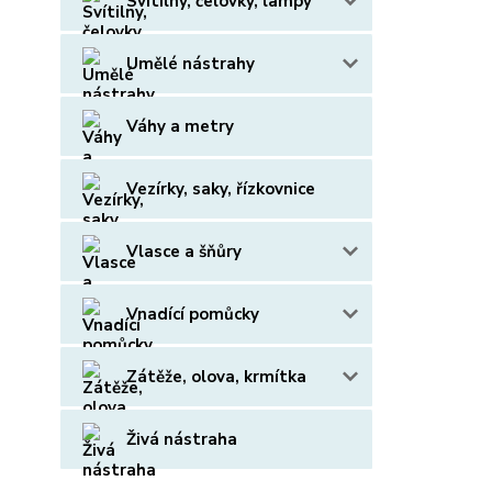
Svítilny, čelovky, lampy
Umělé nástrahy
Váhy a metry
Vezírky, saky, řízkovnice
Vlasce a šňůry
Vnadící pomůcky
Zátěže, olova, krmítka
Živá nástraha