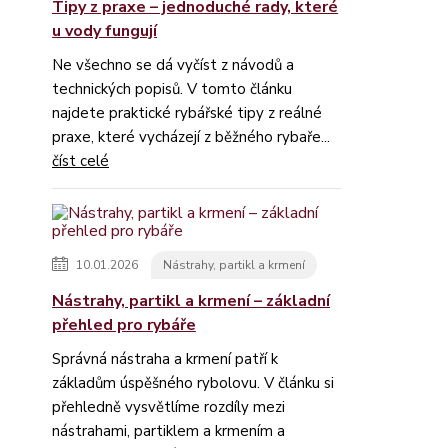
Tipy z praxe – jednoduché rady, které
u vody fungují
Ne všechno se dá vyčíst z návodů a
technických popisů. V tomto článku
najdete praktické rybářské tipy z reálné
praxe, které vycházejí z běžného rybaře...
číst celé
10.01.2026
Nástrahy, partikl a krmení
Nástrahy, partikl a krmení – základní
přehled pro rybáře
Správná nástraha a krmení patří k
základům úspěšného rybolovu. V článku si
přehledně vysvětlíme rozdíly mezi
nástrahami, partiklem a krmením a