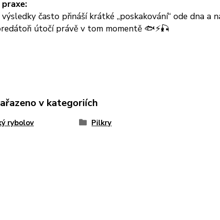
 praxe:
 výsledky často přináší krátké „poskakování“ ode dna a
 predátoři útočí právě v tom momentě 🐟⚡🎣
zařazeno v kategoriích
ý rybolov
Pilkry