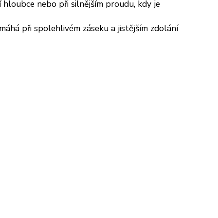
ší hloubce nebo při silnějším proudu, kdy je
máhá při spolehlivém záseku a jistějším zdolání