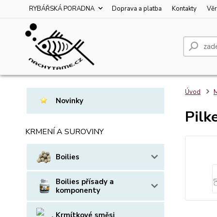
RYBÁŘSKÁ PORADNA
Doprava a platba
Kontakty
Věr
Úvod
M
Novinky
Pilk
KRMENÍ A SUROVINY
Boilies
Boilies přísady a
komponenty
Krmítkové směsi