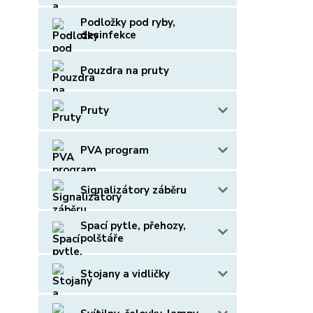
Podložky pod ryby,
desinfekce
Pouzdra na pruty
Pruty
PVA program
Signalizátory záběru
Spací pytle, přehozy,
polštáře
Stojany a vidličky