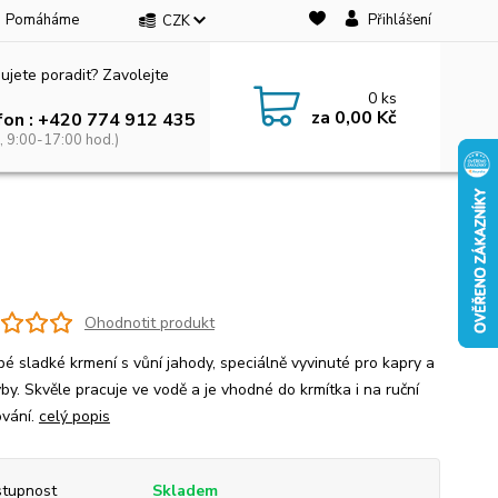
Pomáháme
Přihlášení
CZK
ujete poradit? Zavolejte
0
ks
za
0,00 Kč
fon : +420 774 912 435
, 9:00-17:00 hod.)
Ohodnotit produkt
bé sladké krmení s vůní jahody, speciálně vyvinuté pro kapry a
yby. Skvěle pracuje ve vodě a je vhodné do krmítka i na ruční
vání.
celý popis
tupnost
Skladem