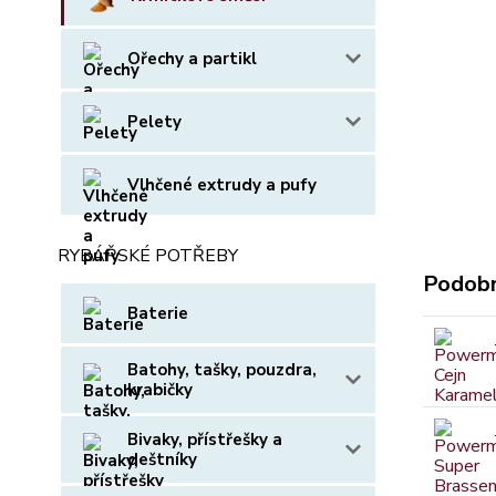
Ořechy a partikl
Pelety
Vlhčené extrudy a pufy
RYBÁŘSKÉ POTŘEBY
Podobn
Baterie
Batohy, tašky, pouzdra,
krabičky
Bivaky, přístřešky a
deštníky