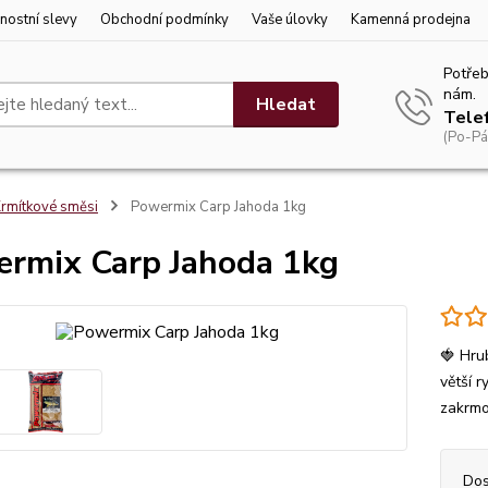
nostní slevy
Obchodní podmínky
Vaše úlovky
Kamenná prodejna
Potřeb
nám.
Hledat
Tele
(Po-Pá
rmítkové směsi
Powermix Carp Jahoda 1kg
rmix Carp Jahoda 1kg
🍓 Hru
větší r
zakrmo
Dos