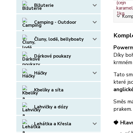
Bižuterie
Kompl
Camping - Outdoor
Komple
Čluny, lodě, bellyboaty
Powerm
Díky boh
Dárkové poukazy
krmném 
Háčky
Tato sm
které js
anglick
Kbelíky a síta
Směs má 
Lahvičky a dózy
prakem.
🍓
Hlav
Lehátka a Křesla