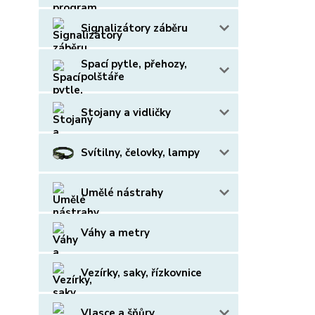
Signalizátory záběru
Spací pytle, přehozy,
polštáře
Stojany a vidličky
Svítilny, čelovky, lampy
Umělé nástrahy
Váhy a metry
Vezírky, saky, řízkovnice
Vlasce a šňůry