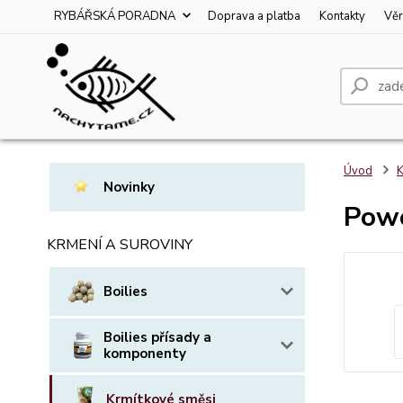
RYBÁŘSKÁ PORADNA
Doprava a platba
Kontakty
Věr
Úvod
K
Novinky
Powe
KRMENÍ A SUROVINY
Boilies
Boilies přísady a
komponenty
Krmítkové směsi