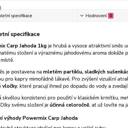
etní specifikace
Hodnocení
0
tní specifikace
ix Carp Jahoda 1kg
je hrubá a vysoce atraktivní směs u
atému složení a výraznému jahodovému aroma dokáže přil
místě.
ěs je postavena na
mletém partiklu, sladkých sušenkách
ou pro kapry mimořádně lákavé. Pro zvýšení vizuální atrak
é vločky
, které pracují ihned po dopadu do vody a zvedaj
skvělou konzistenci pro použití v klasickém krmítku, me
 Díky svému složení je
účinná celoročně
, ať už lovíte na 
ní výhody Powermix Carp Jahoda