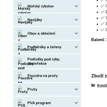
✅ H
✅ I
Mořský rybolov
✅ B
✅ 
Navijáky
✅ P
✅ C
Obuv a oblečení
Balení:
Podběráky a čeřeny
Podložky pod ryby,
desinfekce
Zboží 
Pouzdra na pruty
Krmít
Pruty
PVA program