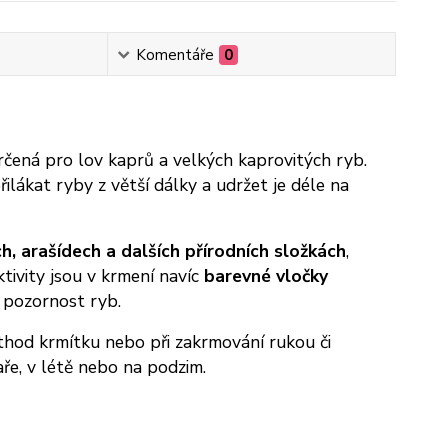
Komentáře
0
rčená pro lov kaprů a velkých kaprovitých ryb.
ákat ryby z větší dálky a udržet je déle na
, arašídech a dalších přírodních složkách
,
tivity jsou v krmení navíc
barevné vločky
í pozornost ryb.
thod krmítku nebo při zakrmování rukou či
jaře, v létě nebo na podzim.