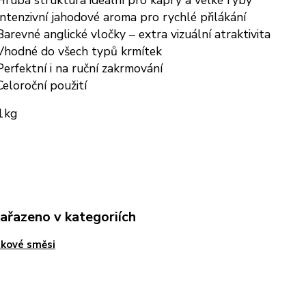
rubá struktura ideální pro kapry a velké ryby
ntenzivní jahodové aroma pro rychlé přilákání
arevné anglické vločky – extra vizuální atraktivita
Vhodné do všech typů krmítek
erfektní i na ruční zakrmování
eloroční použití
1kg
zařazeno v kategoriích
kové směsi