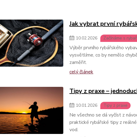
Jak vybrat první rybářs
10
.
02
.
2026
Začínáme s ryba
Výběr prvního rybářského vybave
vysvětlíme, co by nemělo chybět
zaměřit.
celý článek
Tipy z praxe – jednoduc
10
.
01
.
2026
Tipy z praxe
Ne všechno se dá vyčíst z návo
praktické rybářské tipy z reálné
vod.