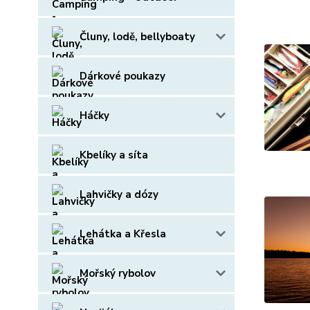
Čluny, lodě, bellyboaty
Dárkové poukazy
Háčky
Kbelíky a síta
Lahvičky a dózy
Lehátka a Křesla
Mořský rybolov