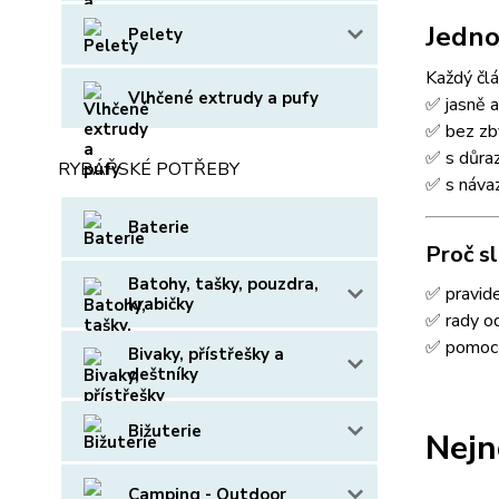
Jedno
Pelety
Každý člá
Vlhčené extrudy a pufy
✅ jasně 
✅ bez zb
✅ s důraz
RYBÁŘSKÉ POTŘEBY
✅ s náva
Baterie
Proč s
Batohy, tašky, pouzdra,
✅ pravid
krabičky
✅ rady od
✅ pomoc 
Bivaky, přístřešky a
deštníky
Bižuterie
Nejn
Camping - Outdoor