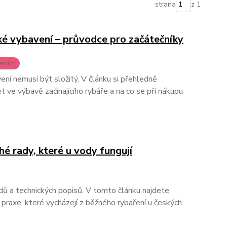
strana
z 1
ké vybavení – průvodce pro začátečníky
řením
ní nemusí být složitý. V článku si přehledně
 ve výbavě začínajícího rybáře a na co se při nákupu
hé rady, které u vody fungují
dů a technických popisů. V tomto článku najdete
 praxe, které vycházejí z běžného rybaření u českých