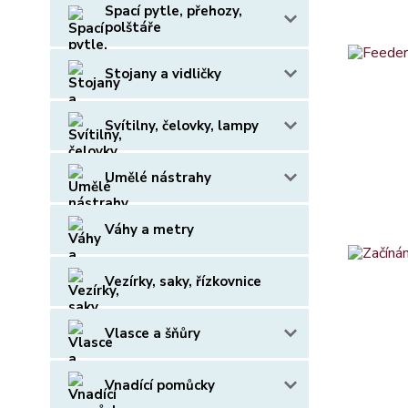
Spací pytle, přehozy,
polštáře
Stojany a vidličky
Svítilny, čelovky, lampy
Umělé nástrahy
Váhy a metry
Vezírky, saky, řízkovnice
Vlasce a šňůry
Vnadící pomůcky