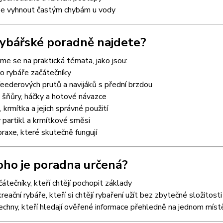
 se vyhnout častým chybám u vody
rybářské poradně najdete?
e se na praktická témata, jako jsou:
o rybáře začátečníky
eederových prutů a navijáků s přední brzdou
 šňůry, háčky a hotové návazce
 krmítka a jejich správné použití
partikl a krmítkové směsi
praxe, které skutečně fungují
oho je poradna určená?
čátečníky, kteří chtějí pochopit základy
reační rybáře, kteří si chtějí rybaření užít bez zbytečné složitosti
echny, kteří hledají ověřené informace přehledně na jednom míst