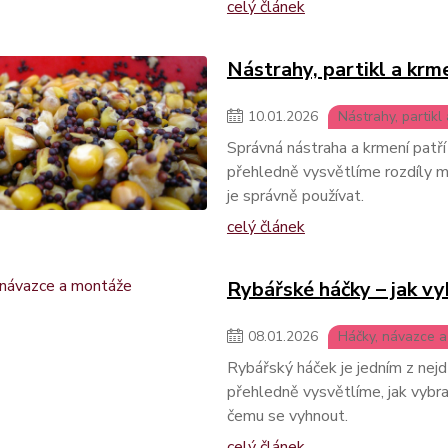
celý článek
Nástrahy, partikl a krm
10
.
01
.
2026
Nástrahy, partikl
Správná nástraha a krmení patř
přehledně vysvětlíme rozdíly m
je správně používat.
celý článek
Rybářské háčky – jak vy
08
.
01
.
2026
Háčky, návazce 
Rybářský háček je jedním z nejd
přehledně vysvětlíme, jak vybra
čemu se vyhnout.
celý článek