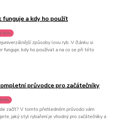
 funguje a kdy ho použít
a lovu
juniverzálnější způsoby lovu ryb. V článku si
 funguje, kdy ho používat a na co se při této
 kompletní průvodce pro začátečníky
řením
 kde začít? V tomto přehledném průvodci vám
ete, jaký styl rybaření je vhodný pro začátečníky a