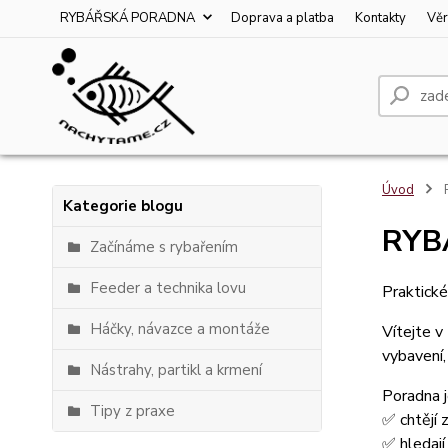
RYBÁŘSKÁ PORADNA
Doprava a platba
Kontakty
Věr
Úvod
Kategorie blogu
RYB
Začínáme s rybařením
Feeder a technika lovu
Praktické
Háčky, návazce a montáže
Vítejte v
vybavení,
Nástrahy, partikl a krmení
Poradna j
Tipy z praxe
✅ chtějí 
✅ hledají