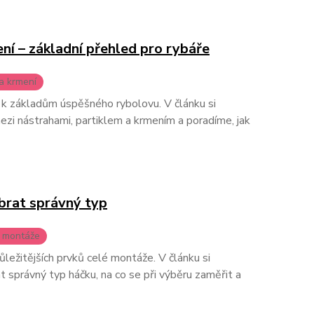
ení – základní přehled pro rybáře
 a krmení
í k základům úspěšného rybolovu. V článku si
ezi nástrahami, partiklem a krmením a poradíme, jak
brat správný typ
a montáže
ůležitějších prvků celé montáže. V článku si
t správný typ háčku, na co se při výběru zaměřit a