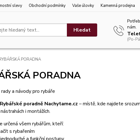
nostní slevy
Obchodní podmínky
Vaše úlovky
Kamenná prodejna
Potřeb
nám.
Hledat
Tele
(Po-Pá
RYBÁŘSKÁ PORADNA
ÁŘSKÁ PORADNA
 rady a návody pro rybáře
Rybářské poradně Nachytame.cz
– místě, kde najdete srozum
 nástrahách i montážích.
e určená všem rybářům, kteří:
začít s rybařením
 jednoduché a funkční postupy