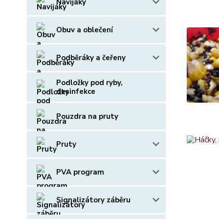
Navijáky
Obuv a oblečení
Podběráky a čeřeny
Podložky pod ryby,
desinfekce
Pouzdra na pruty
Pruty
PVA program
Signalizátory záběru