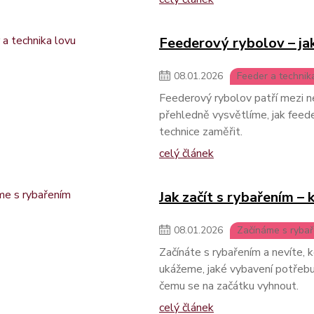
Feederový rybolov – jak
08
.
01
.
2026
Feeder a technik
Feederový rybolov patří mezi ne
přehledně vysvětlíme, jak feeder
technice zaměřit.
celý článek
Jak začít s rybařením –
08
.
01
.
2026
Začínáme s ryba
Začínáte s rybařením a nevíte,
ukážeme, jaké vybavení potřebuj
čemu se na začátku vyhnout.
celý článek