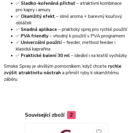
✅
Sladko-kořeněná příchuť
– atraktivní kombinace
pro kapry i amury
✅
Okamžitý efekt
– silné aroma + barevný kouřový
obláček
✅
Snadná aplikace
– praktický sprej pro rychlé použití
✅
PVA friendly
– vhodný k použití s PVA programem
✅
Univerzální použití
– feeder, method feeder i
klasická kaprařina
✅
Praktické balení 30 ml
– ideální i na kratší vycházky
Smoke Spray je skvělým pomocníkem, když chcete
rychle
zvýšit atraktivitu nástrah
a přimět ryby k okamžitému
záběru.
Související zboží
2