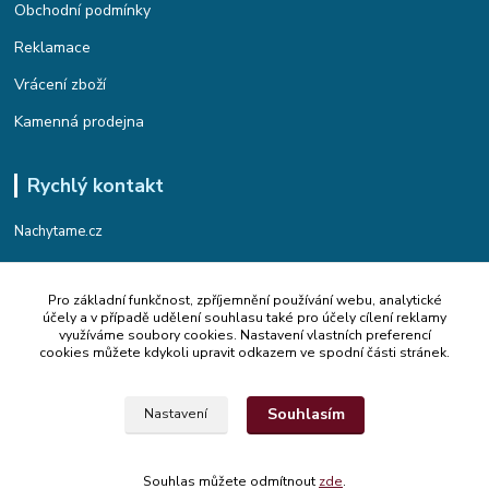
Obchodní podmínky
Reklamace
Vrácení zboží
Kamenná prodejna
Rychlý kontakt
Nachytame.cz
Telefon : +420 774 912 435
Pro základní funkčnost, zpříjemnění používání webu, analytické
(Po-Pá, 9:00-17:00 hod.)
účely a v případě udělení souhlasu také pro účely cílení reklamy
využíváme soubory cookies. Nastavení vlastních preferencí
Email : info@nachytame.cz
cookies můžete kdykoli upravit odkazem ve spodní části stránek.
Souhlasím
Nastavení
© 2015 Nachytame.cz
Souhlas můžete odmítnout
zde
.