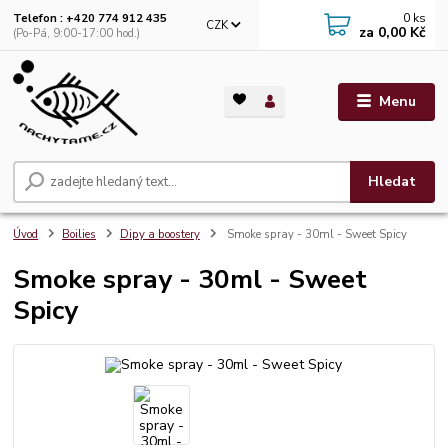
0
ks
Telefon : +420 774 912 435
CZK
za
0,00 Kč
(Po-Pá, 9:00-17:00 hod.)
Menu
Hledat
Úvod
Boilies
Dipy a boostery
Smoke spray - 30ml - Sweet Spicy
Smoke spray - 30ml - Sweet
Spicy