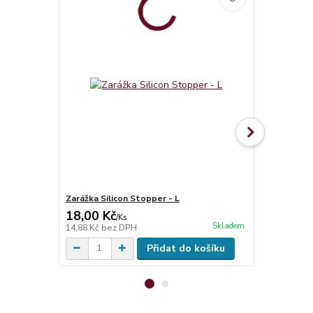
Zarážka Silicon Stopper - L
Zarážka pro
18,00 Kč
33,00 Kč
/
Ks
Skladem
14,88 Kč
bez DPH
27,27 Kč
bez
Přidat do košíku