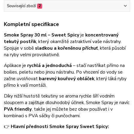
Související zboží
2
Kompletní specifikace
Smoke Spray 30 ml – Sweet Spicy
je
koncentrovaný
tekutý postřik
, který okamžitě zatraktivní vaše nástrahy.
Spojuje v sobě
sladkou a kořeněnou příchuť
, která působí
na ryby velmi provokativně.
Aplikace je
rychlá a jednoduchá
– stačí nastříkat přímo na
boilies, peletu nebo jinou nástrahu. Po vhození do vody se
začne uvolňovat
barevný kouřový obláček
, který láká ryby
přímo k vaší montáži.
Díky nižší hustotě tekutiny se aroma rychle šíří vodním
sloupcem a zajišťuje dlouhodobý účinek. Smoke Spray je navíc
PVA friendly
, takže jej můžete bez obav používat i v
kombinaci s PVA sáčky či punčochami.
👉
Hlavní přednosti Smoke Spray Sweet Spicy: