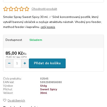
Ohodnotit produkt
Smoke Spray Sweet Spicy 30 ml. ✅ Silně koncentrovaný postřik, který
vytváří barevný obláček a zvyšuje atraktivitu nástrah. Vhodný pro feeder,
method feeder i kaprařinu.
celý popis
Dostupnost
Skladem
85,00 Kč
/
Ks
75,89 Kč
bez DPH
Přidat do košíku
Číslo produktu:
02545
EAN kód:
5992589656080
Výrobce:
Stég
Příchuť:
Sweet Spicy
Velikost:
30ml
Do oblíbených