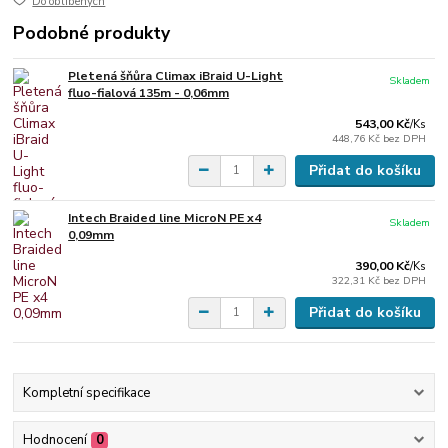
Do oblíbených
Podobné produkty
Pletená šňůra Climax iBraid U-Light
Skladem
fluo-fialová 135m - 0,06mm
543,00 Kč
/
Ks
448,76 Kč
bez DPH
Přidat do košíku
Intech Braided line MicroN PE x4
Skladem
0,09mm
390,00 Kč
/
Ks
322,31 Kč
bez DPH
Přidat do košíku
Kompletní specifikace
Hodnocení
0