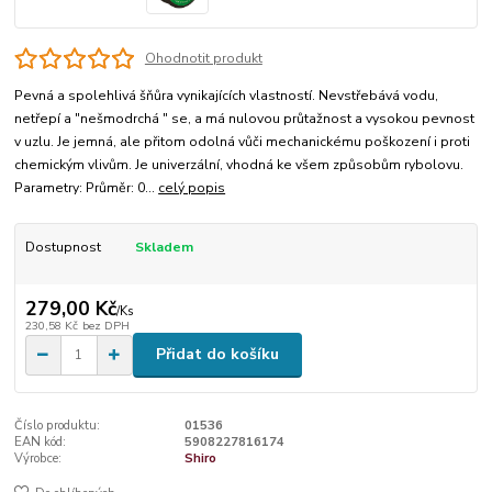
Ohodnotit produkt
Pevná a spolehlivá šňůra vynikajících vlastností. Nevstřebává vodu,
netřepí a "nešmodrchá " se, a má nulovou průtažnost a vysokou pevnost
v uzlu. Je jemná, ale přitom odolná vůči mechanickému poškození i proti
chemickým vlivům. Je univerzální, vhodná ke všem způsobům rybolovu.
Parametry: Průměr: 0...
celý popis
Dostupnost
Skladem
279,00 Kč
/
Ks
230,58 Kč
bez DPH
Přidat do košíku
Číslo produktu:
01536
EAN kód:
5908227816174
Výrobce:
Shiro