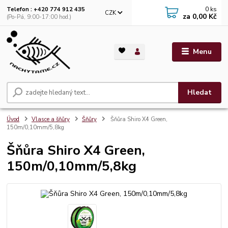
0
ks
Telefon : +420 774 912 435
CZK
za
0,00 Kč
(Po-Pá, 9:00-17:00 hod.)
Menu
Hledat
Úvod
Vlasce a šňůry
Šňůry
Šňůra Shiro X4 Green,
150m/0,10mm/5,8kg
Šňůra Shiro X4 Green,
150m/0,10mm/5,8kg