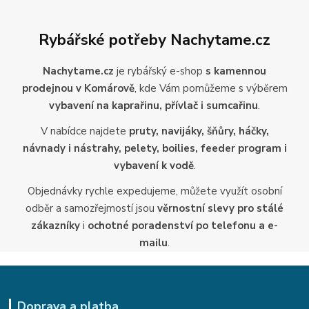
Rybářské potřeby Nachytame.cz
Nachytame.cz
je rybářský e-shop
s kamennou
prodejnou v Komárově
, kde Vám pomůžeme s výběrem
vybavení na kaprařinu, přívlač i sumcařinu
.
V nabídce najdete
pruty, navijáky, šňůry, háčky,
návnady i nástrahy, pelety, boilies, feeder program i
vybavení k vodě
.
Objednávky rychle expedujeme, můžete využít osobní
odběr a samozřejmostí jsou
věrnostní slevy pro stálé
zákazníky
i
ochotné poradenství po telefonu a e-
mailu
.
Doprava a platba