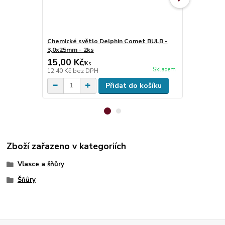
Chemické světlo Delphin Comet BULB -
Váha Hand D
3,0x25mm - 2ks
15,00 Kč
399,00 K
/
Ks
Skladem
12,40 Kč
bez DPH
329,75 Kč
be
Přidat do košíku
Zboží zařazeno v kategoriích
Vlasce a šňůry
Šňůry