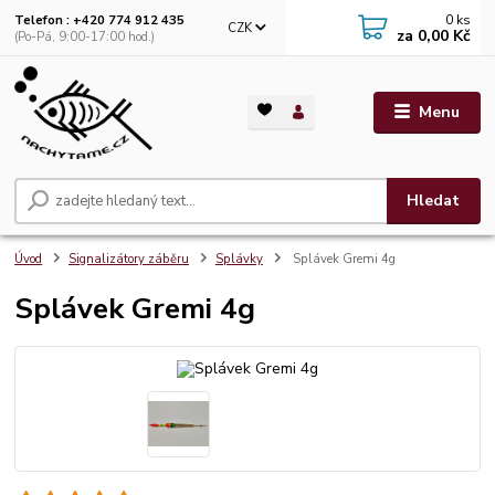
0
ks
Telefon : +420 774 912 435
CZK
za
0,00 Kč
(Po-Pá, 9:00-17:00 hod.)
Menu
Hledat
Úvod
Signalizátory záběru
Splávky
Splávek Gremi 4g
Splávek Gremi 4g