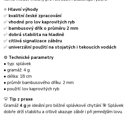
⭐
Hlavní výhody
✅
kvalitní české zpracování
✅
vhodné pro lov kaprovitých ryb
✅
bambusový dřík o průměru 2 mm
✅
dobrá stabilita na hladině
✅
citlivá signalizace záběru
✅
univerzální použití na stojatých i tekoucích vodách
⚙️
Technické parametry
• typ: splávek
• gramáž: 4 g
• délka: 18 cm
• průměr bambusového dříku: 2 mm
• použití: lov kaprovitých ryb
💡
Tip z praxe
Gramáž
4 g
je ideální pro běžné splávkové chytání 🎯 Splávek
dobře drží stabilitu a citlivě ukazuje záběr i při jemnějším lovu.