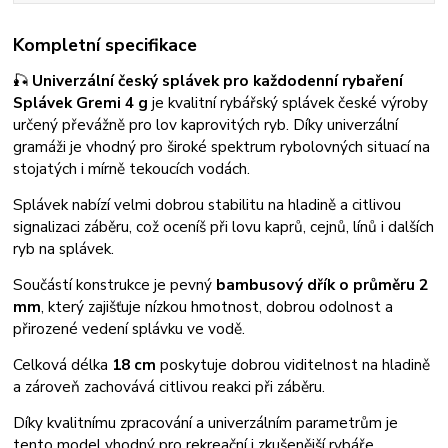
Kompletní specifikace
🎣
Univerzální český splávek pro každodenní rybaření
Splávek Gremi 4 g
je kvalitní rybářský splávek české výroby
určený převážně pro lov kaprovitých ryb. Díky univerzální
gramáži je vhodný pro široké spektrum rybolovných situací na
stojatých i mírně tekoucích vodách.
Splávek nabízí velmi dobrou stabilitu na hladině a citlivou
signalizaci záběru, což oceníš při lovu kaprů, cejnů, línů i dalších
ryb na splávek.
Součástí konstrukce je pevný
bambusový dřík o průměru 2
mm
, který zajišťuje nízkou hmotnost, dobrou odolnost a
přirozené vedení splávku ve vodě.
Celková délka
18 cm
poskytuje dobrou viditelnost na hladině
a zároveň zachovává citlivou reakci při záběru.
Díky kvalitnímu zpracování a univerzálním parametrům je
tento model vhodný pro rekreační i zkušenější rybáře.