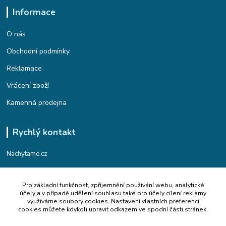
Informace
O nás
Obchodní podmínky
Reklamace
Vrácení zboží
Kamenná prodejna
Rychlý kontakt
Nachytame.cz
Telefon : +420 774 912 435
Pro základní funkčnost, zpříjemnění používání webu, analytické
(Po-Pá, 9:00-17:00 hod.)
účely a v případě udělení souhlasu také pro účely cílení reklamy
využíváme soubory cookies. Nastavení vlastních preferencí
Email : info@nachytame.cz
cookies můžete kdykoli upravit odkazem ve spodní části stránek.