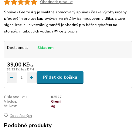
Ohodnotit produkt
Splávek Gremi 4 g je kvalitně zpracovaný splávek české výroby určený
především pro lov kaprovitých ryb 🎣 Díky bambusovému dříku, citlivé
signalizaci a univerzální gramáži je vhodný pro běžné rybaření na
stojatých i tekoucích vodách 🐟
celý popis
Dostupnost
Skladem
39,00 Kč
/
Ks
32,23 Kč
bez DPH
Přidat do košíku
Číslo produktu:
02527
Výrobce:
Gremi
Velikost:
4g
Do oblíbených
Podobné produkty