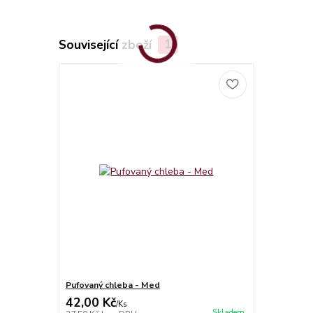
Související zboží
1
Pufovaný chleba - Med
42,00 Kč
/
Ks
Skladem