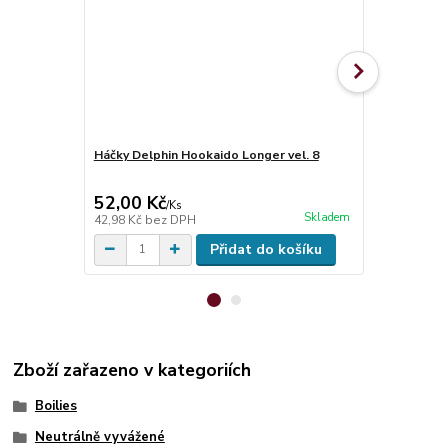
Háčky Delphin Hookaido Longer vel. 8
Šňůrka Sixc
52,00 Kč
224,00 K
/
Ks
Skladem
42,98 Kč
bez DPH
185,12 Kč
be
Přidat do košíku
Zboží zařazeno v kategoriích
Boilies
Neutrálně vyvážené