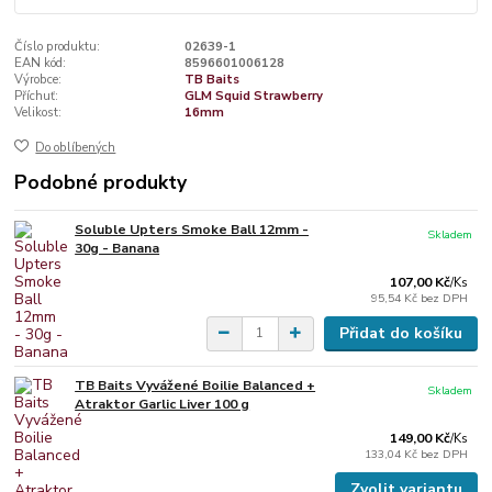
Číslo produktu:
02639-1
EAN kód:
8596601006128
Výrobce:
TB Baits
Příchuť:
GLM Squid Strawberry
Velikost:
16mm
Do oblíbených
Podobné produkty
Soluble Upters Smoke Ball 12mm -
Skladem
30g - Banana
107,00 Kč
/
Ks
95,54 Kč
bez DPH
Přidat do košíku
TB Baits Vyvážené Boilie Balanced +
Skladem
Atraktor Garlic Liver 100 g
149,00 Kč
/
Ks
133,04 Kč
bez DPH
Zvolit variantu