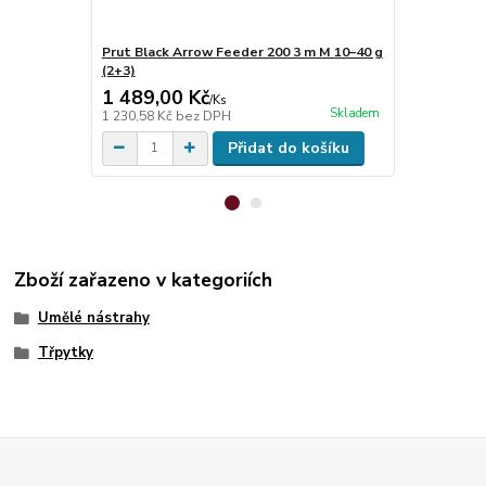
Prut Black Arrow Feeder 200 3 m M 10–40 g
Naviják Del
(2+3)
1 489,00 Kč
573,00 K
/
Ks
Skladem
1 230,58 Kč
bez DPH
473,55 Kč
be
Přidat do košíku
Zboží zařazeno v kategoriích
Umělé nástrahy
Třpytky