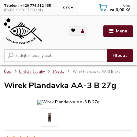
0
ks
Telefon : +420 774 912 435
CZK
za
0,00 Kč
(Po-Pá, 9:00-17:00 hod.)
Menu
Hledat
Úvod
Umělé nástrahy
Třpytky
Wirek Plandavka AA-3 B 27g
Wirek Plandavka AA-3 B 27g