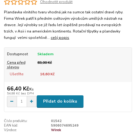
Ohodnotit produkt
Plandavka vlnitého tvaru vhodná jak na sumce tak ostatní dravé ryby.
Firma Wirek patří k předním světovým výrobcům umělých nástrah na
dravce. Její výrobky se již řadu let úspěšně prodávají na evropských
trzích, v Asii i na americkém kontinentu. Rotační třpytky a plandavky
fungují velmi spolehlivě...
celý popis
Dostupnost
Skladem
Cena před
83,00 Kč
slevou
Ušetříte
16,60 Kč
66,40 Kč
/
Ks
54,88 Kč
bez DPH
Přidat do košíku
Číslo produktu:
01542
EAN kód:
5906074695249
Výrobce:
Wirek