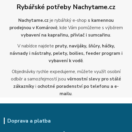
Rybářské potřeby Nachytame.cz
Nachytame.cz
je rybářský e-shop
s kamennou
prodejnou v Komárově
, kde Vám pomůžeme s výběrem
vybavení na kaprařinu, přívlač i sumcařinu
.
V nabídce najdete
pruty, navijáky, šňůry, háčky,
návnady i nástrahy, pelety, boilies, feeder program i
vybavení k vodě
.
Objednávky rychle expedujeme, můžete využít osobní
odběr a samozřejmostí jsou
věrnostní slevy pro stálé
zákazníky
i
ochotné poradenství po telefonu a e-
mailu
.
Doprava a platba