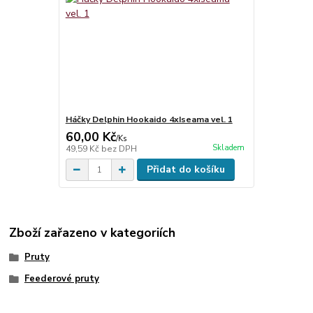
Háčky Delphin Hookaido 4xIseama vel. 1
60,00 Kč
/
Ks
Skladem
49,59 Kč
bez DPH
Přidat do košíku
Zboží zařazeno v kategoriích
Pruty
Feederové pruty