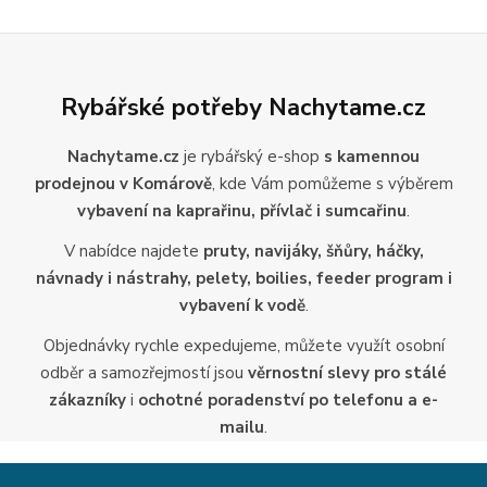
Rybářské potřeby Nachytame.cz
Nachytame.cz
je rybářský e-shop
s kamennou
prodejnou v Komárově
, kde Vám pomůžeme s výběrem
vybavení na kaprařinu, přívlač i sumcařinu
.
V nabídce najdete
pruty, navijáky, šňůry, háčky,
návnady i nástrahy, pelety, boilies, feeder program i
vybavení k vodě
.
Objednávky rychle expedujeme, můžete využít osobní
odběr a samozřejmostí jsou
věrnostní slevy pro stálé
zákazníky
i
ochotné poradenství po telefonu a e-
mailu
.