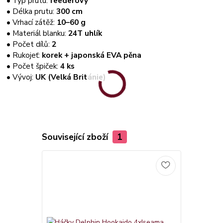
• Typ prutu:
feederový
• Délka prutu:
300 cm
• Vrhací zátěž:
10–60 g
• Materiál blanku:
24T uhlík
• Počet dílů:
2
• Rukojeť:
korek + japonská EVA pěna
• Počet špiček:
4 ks
• Vývoj:
UK (Velká Británie)
Související zboží
1