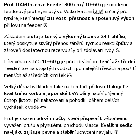
Prut DAM Intenze Feeder 300 cm / 10–60 g
je moderní
feederový prut vyvinutý ve Velké Británii 🇬🇧, určený pro
rybáře, kteří hledají
citlivost, přesnost a spolehlivý výkon
při lovu na feeder 🎯
Základem prutu je
tenký a výkonný blank z 24T uhlíku
,
který poskytuje skvělý přenos záběrů, rychlou reakci špičky a
zároveň dostatečnou rezervu síly při zdolávání ryby 💪
Díky vrhací zátěži
10–60 g
je prut ideální pro
lehčí až střední
feeder
, lov na stojatých vodách i pomalejších řekách a použití
menších až středních krmítek 🎣
Velký důraz byl kladen také na komfort při lovu.
Rukojeť z
kvalitního korku a japonské EVA pěny
nabízí příjemný
úchop, jistotu při nahazování a pohodlí i během delších
vycházek k vodě 🐟
Prut je osazen
lehkými očky
, která přispívají k výbornému
vyvážení prutu a plynulému průchodu vlasce.
Kvalitní sedlo
navijáku
zajišťuje pevné a stabilní uchycení navijáku 🎯