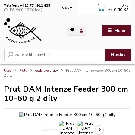
0
ks
Telefon : +420 774 912 435
CZK
za
0,00 Kč
(Po-Pá, 9:00-17:00 hod.)
Menu
Hledat
Úvod
Pruty
Feederové pruty
Prut DAM Intenze Feeder 300 cm 10–60 g
2 díly
Prut DAM Intenze Feeder 300 cm
10–60 g 2 díly