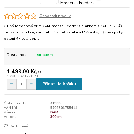
Ohodnotit produkt
Citlivý feederový prut DAM Intenze Feeder s blankem z 24T uhlíku 🎣
Lehká konstrukce, komfortní rukojeť z korku a EVA a 4 výměnné špičky v
balení 🐟
celý popis
Dostupnost
Skladem
1 499,00 Kč
/
Ks
1 238,84 Kč
bez DPH
Přidat do košíku
Číslo produktu:
01335
EAN kód:
5706301755414
Výrobce:
DAM
Velikost:
300cm
Do oblíbených