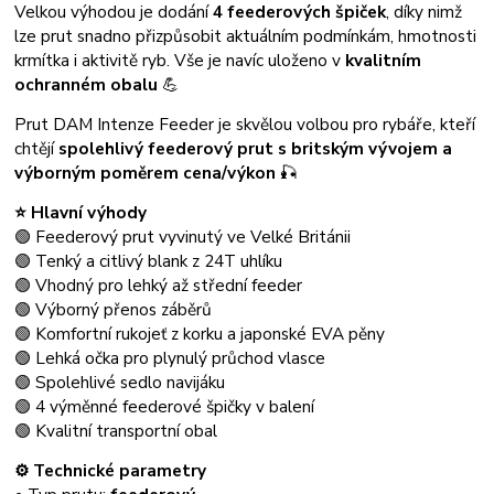
Velkou výhodou je dodání
4 feederových špiček
, díky nimž
lze prut snadno přizpůsobit aktuálním podmínkám, hmotnosti
krmítka i aktivitě ryb. Vše je navíc uloženo v
kvalitním
ochranném obalu
💪
Prut DAM Intenze Feeder je skvělou volbou pro rybáře, kteří
chtějí
spolehlivý feederový prut s britským vývojem a
výborným poměrem cena/výkon
🎣
⭐ Hlavní výhody
🟢 Feederový prut vyvinutý ve Velké Británii
🟢 Tenký a citlivý blank z 24T uhlíku
🟢 Vhodný pro lehký až střední feeder
🟢 Výborný přenos záběrů
🟢 Komfortní rukojeť z korku a japonské EVA pěny
🟢 Lehká očka pro plynulý průchod vlasce
🟢 Spolehlivé sedlo navijáku
🟢 4 výměnné feederové špičky v balení
🟢 Kvalitní transportní obal
⚙️ Technické parametry