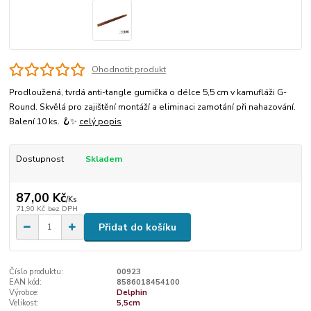
Ohodnotit produkt
Prodloužená, tvrdá anti-tangle gumička o délce 5,5 cm v kamufláži G-
Round. Skvělá pro zajištění montáží a eliminaci zamotání při nahazování.
Balení 10 ks. 🪝✨
celý popis
Dostupnost
Skladem
87,00 Kč
/
Ks
71,90 Kč
bez DPH
Přidat do košíku
Číslo produktu:
00923
EAN kód:
8586018454100
Výrobce:
Delphin
Velikost:
5,5cm