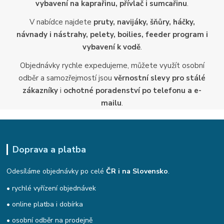
vybavení na kaprařinu, přívlač i sumcařinu
.
V nabídce najdete
pruty, navijáky, šňůry, háčky,
návnady i nástrahy, pelety, boilies, feeder program i
vybavení k vodě
.
Objednávky rychle expedujeme, můžete využít osobní
odběr a samozřejmostí jsou
věrnostní slevy pro stálé
zákazníky
i
ochotné poradenství po telefonu a e-
mailu
.
Doprava a platba
Odesíláme objednávky po celé
ČR i na Slovensko
.
• rychlé vyřízení objednávek
• online platba i dobírka
• osobní odběr na prodejně