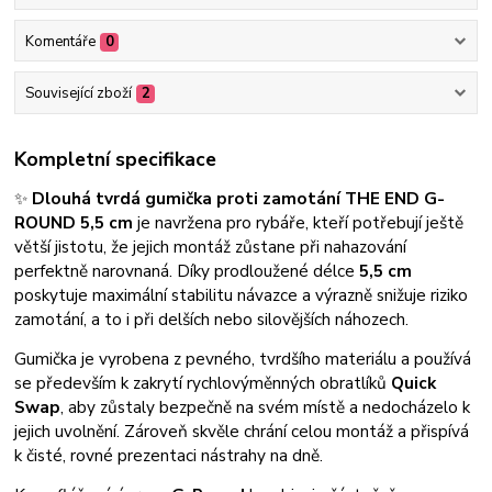
Komentáře
0
Související zboží
2
Kompletní specifikace
✨
Dlouhá tvrdá gumička proti zamotání THE END G-
ROUND 5,5 cm
je navržena pro rybáře, kteří potřebují ještě
větší jistotu, že jejich montáž zůstane při nahazování
perfektně narovnaná. Díky prodloužené délce
5,5 cm
poskytuje maximální stabilitu návazce a výrazně snižuje riziko
zamotání, a to i při delších nebo silovějších náhozech.
Gumička je vyrobena z pevného, tvrdšího materiálu a používá
se především k zakrytí rychlovýměnných obratlíků
Quick
Swap
, aby zůstaly bezpečně na svém místě a nedocházelo k
jejich uvolnění. Zároveň skvěle chrání celou montáž a přispívá
k čisté, rovné prezentaci nástrahy na dně.