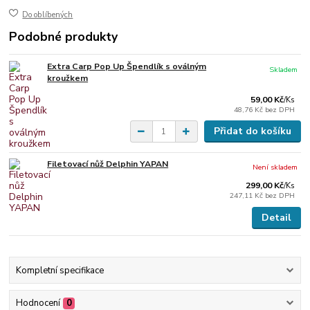
Do oblíbených
Podobné produkty
Extra Carp Pop Up Špendlík s oválným
Skladem
kroužkem
59,00 Kč
/
Ks
48,76 Kč
bez DPH
Přidat do košíku
Filetovací nůž Delphin YAPAN
Není skladem
299,00 Kč
/
Ks
247,11 Kč
bez DPH
Detail
Kompletní specifikace
Hodnocení
0