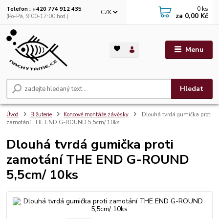
0
ks
Telefon : +420 774 912 435
CZK
za
0,00 Kč
(Po-Pá, 9:00-17:00 hod.)
Menu
Hledat
Úvod
Bižuterie
Koncové montáže,závěsky
Dlouhá tvrdá gumička proti
zamotání THE END G-ROUND 5,5cm/ 10ks
Dlouhá tvrdá gumička proti
zamotání THE END G-ROUND
5,5cm/ 10ks