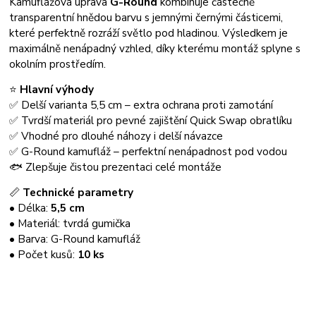
Kamuflážová úprava
G-Round
kombinuje částečně
transparentní hnědou barvu s jemnými černými částicemi,
které perfektně rozráží světlo pod hladinou. Výsledkem je
maximálně nenápadný vzhled, díky kterému montáž splyne s
okolním prostředím.
⭐
Hlavní výhody
✅ Delší varianta 5,5 cm – extra ochrana proti zamotání
✅ Tvrdší materiál pro pevné zajištění Quick Swap obratlíku
✅ Vhodné pro dlouhé náhozy i delší návazce
✅ G-Round kamufláž – perfektní nenápadnost pod vodou
🐟 Zlepšuje čistou prezentaci celé montáže
📏
Technické parametry
• Délka:
5,5 cm
• Materiál: tvrdá gumička
• Barva: G-Round kamufláž
• Počet kusů:
10 ks