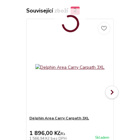
Související zboží
2
Delphin Area Carry Carpath 3XL
Pouzdro na 
1 896,00 Kč
290,00 K
/
Ks
Skladem
1 566,94 Kč
bez DPH
239,67 Kč
be