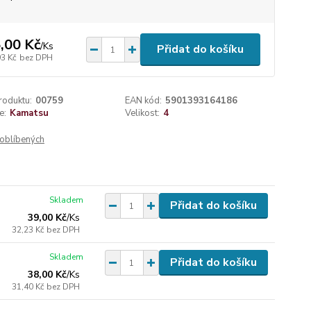
,00 Kč
/
Ks
Přidat do košíku
93 Kč
bez DPH
roduktu:
00759
EAN kód:
5901393164186
e:
Kamatsu
Velikost:
4
oblíbených
Skladem
Přidat do košíku
39,00 Kč
/
Ks
32,23 Kč
bez DPH
Skladem
Přidat do košíku
38,00 Kč
/
Ks
31,40 Kč
bez DPH