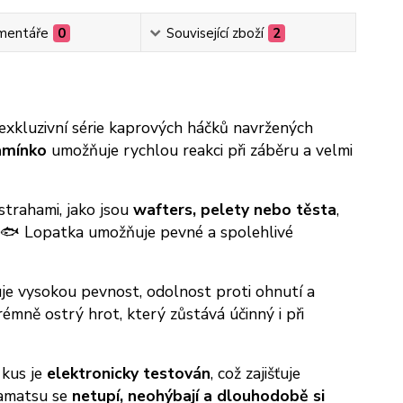
mentáře
0
Související zboží
2
exkluzivní série kaprových háčků navržených
amínko
umožňuje rychlou reakci při záběru a velmi
strahami, jako jsou
wafters, pelety nebo těsta
,
ou 🐟 Lopatka umožňuje pevné a spolehlivé
uje vysokou pevnost, odolnost proti ohnutí a
rémně ostrý hrot, který zůstává účinný i při
 kus je
elektronicky testován
, což zajišťuje
Kamatsu se
netupí, neohýbají a dlouhodobě si