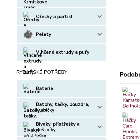
Ořechy a partikl
Pelety
Vlhčené extrudy a pufy
RYBÁŘSKÉ POTŘEBY
Podobn
Baterie
Batohy, tašky, pouzdra,
krabičky
Bivaky, přístřešky a
deštníky