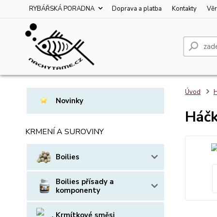
RYBÁŘSKÁ PORADNA
Doprava a platba
Kontakty
Věr
Úvod
Novinky
Háčk
KRMENÍ A SUROVINY
Boilies
Boilies přísady a
komponenty
Krmítkové směsi