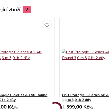
jící zboží
2
ologic C-Series AB All Round
Prut Prologic C-Series AB A
0 lb 2 díly
3,0 m 3,0 lb 2 díly
,00 Kč
1 599,00 Kč
/
Ks
/
Ks