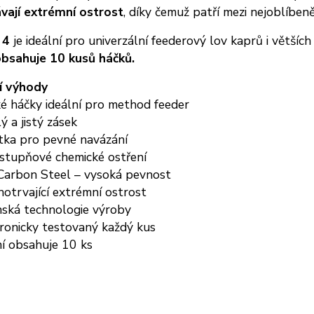
vají extrémní ostrost
, díky čemuž patří mezi nejoblíben
t
4
je ideální pro univerzální feederový lov kaprů i větších
obsahuje 10 kusů háčků.
í výhody
é háčky ideální pro method feeder
ý a jistý zásek
tka pro pevné navázání
stupňové chemické ostření
Carbon Steel – vysoká pevnost
otrvající extrémní ostrost
nská technologie výroby
ronicky testovaný každý kus
í obsahuje 10 ks