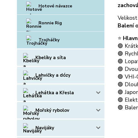
zachová
Hotové návazce
Velikos
Ronnie Rig
Balení 
⭐
Hlavn
Trojháčky
🟢 Krátk
🟢 Rychl
Kbelíky a síta
🟢 Lopa
🟢 Dvou
Lahvičky a dózy
🟢 VHI-
🟢 Dlouh
🟢 Japo
Lehátka a Křesla
🟢 Elekt
🟢 Balen
Mořský rybolov
Navijáky