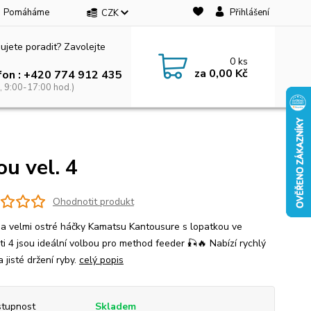
Pomáháme
Přihlášení
CZK
ujete poradit? Zavolejte
0
ks
za
0,00 Kč
fon : +420 774 912 435
, 9:00-17:00 hod.)
u vel. 4
Ohodnotit produkt
 a velmi ostré háčky Kamatsu Kantousure s lopatkou ve
ti 4 jsou ideální volbou pro method feeder 🎣🔥 Nabízí rychlý
 jisté držení ryby.
celý popis
tupnost
Skladem