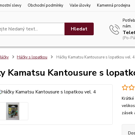
nostní slevy
Obchodní podmínky
Vaše úlovky
Kamenná prodejna
Potřeb
nám.
Hledat
Tele
(Po-Pá
Háčky
Háčky s lopatkou
Háčky Kamatsu Kantousure s lopatkou vel. 4
y Kamatsu Kantousure s lopatko
Krátké
velikos
zásek a
Dos