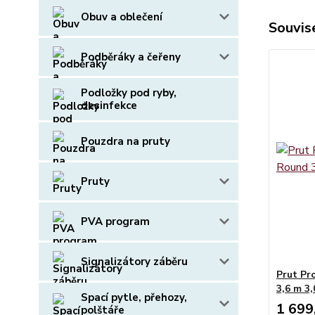
Obuv a oblečení
Souvise
Podběráky a čeřeny
Podložky pod ryby,
desinfekce
Pouzdra na pruty
Pruty
PVA program
Signalizátory záběru
Prut Pr
3,6 m 3,
Spací pytle, přehozy,
1 699
polštáře