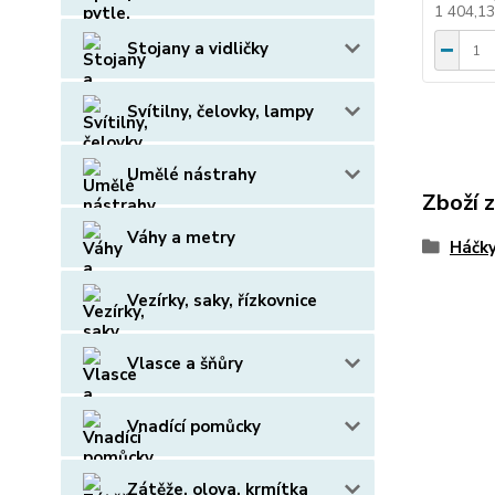
1 404,1
Stojany a vidličky
Svítilny, čelovky, lampy
Umělé nástrahy
Zboží 
Váhy a metry
Háčk
Vezírky, saky, řízkovnice
Vlasce a šňůry
Vnadící pomůcky
Zátěže, olova, krmítka