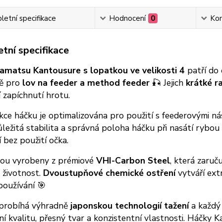
etní specifikace
Hodnocení
0
Ko
tní specifikace
amatsu Kantousure s lopatkou ve velikosti 4
patří do 
ně pro
lov na feeder a method feeder
🎣 Jejich
krátké r
í zapíchnutí hrotu.
ce háčku je optimalizována pro použití s feederovými ná
ůležitá stabilita a správná poloha háčku při nasátí ryb
 bez použití očka.
sou vyrobeny z prémiové
VHI-Carbon Steel
, která zaruč
 životnost.
Dvoustupňové chemické ostření
vytváří ext
používání 🎯
probíhá výhradně
japonskou technologií tažení
a každý
í kvalitu, přesný tvar a konzistentní vlastnosti. Háčky 