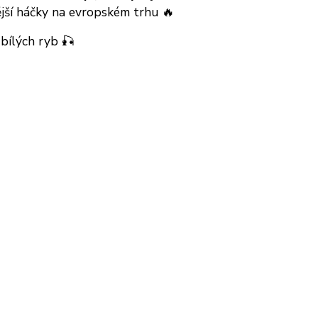
ější háčky na evropském trhu 🔥
 bílých ryb 🎣