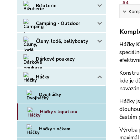
Bižuterie
Kompl
Camping - Outdoor
Komple
Čluny, lodě, bellyboaty
Háčky K
speciál
Dárkové poukazy
efektivn
Konstruk
Háčky
kde je d
navázání
Dvojháčky
Háčky j
dlouhou
Háčky s lopatkou
častém 
Háčky s očkem
Výroba 
maximáln