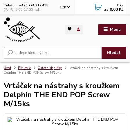
0
ks
Telefon : +420 774 912 435
CZK
za
0,00 Kč
(Po-Pá, 9:00-17:00 hod.)
Menu
Hledat
Úvod
Bižuterie
Ostatní doplňky
Vrtáček na nástrahy s kroužkem
Delphin THE END POP Screw M/15ks
Vrtáček na nástrahy s kroužkem
Delphin THE END POP Screw
M/15ks