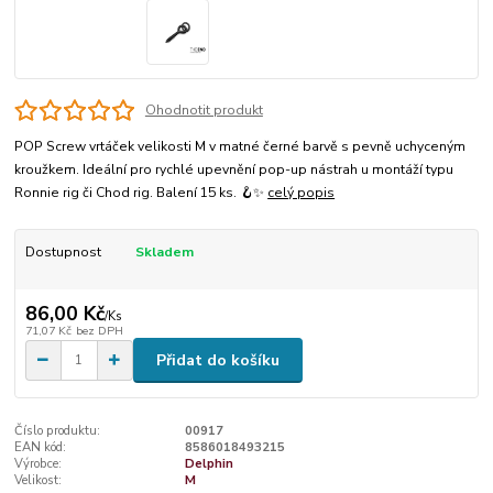
Ohodnotit produkt
POP Screw vrtáček velikosti M v matné černé barvě s pevně uchyceným
kroužkem. Ideální pro rychlé upevnění pop-up nástrah u montáží typu
Ronnie rig či Chod rig. Balení 15 ks. 🪝✨
celý popis
Dostupnost
Skladem
86,00 Kč
/
Ks
71,07 Kč
bez DPH
Přidat do košíku
Číslo produktu:
00917
EAN kód:
8586018493215
Výrobce:
Delphin
Velikost:
M