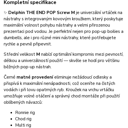
Kompletní specifikace
✨
Delphin THE END POP Screw M
je univerzální vrtáček na
nástrahy s integrovaným kovovým kroužkem, který poskytuje
maximální volnost pohybu nástrahy a velmi přirozenou
prezentaci pod vodou. Je perfektní nejen pro pop-up boilies a
dumbells, ale i pro různé mini nástrahy, které potřebujete
rychle a pevně připevnit.
Střední velikost
M
nabízí optimální kompromis mezi pevností,
délkou a univerzálností použití — skvěle se hodí pro většinu
běžných pop-up nástrah.
Černé
matné provedení
eliminuje nežádoucí odlesky a
přispívá k maximální nenápadnosti, což oceníte na čistých
vodách i při lovu opatrných ryb. Kroužek na vrchu vrtáčku
umožňuje volné otáčení a správný chod montáže při použití
oblíbených návazců:
Ronnie rig
Chod rig
Multi rig