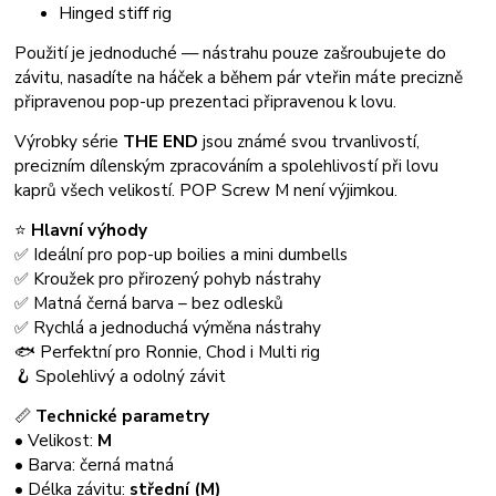
Hinged stiff rig
Použití je jednoduché — nástrahu pouze zašroubujete do
závitu, nasadíte na háček a během pár vteřin máte precizně
připravenou pop-up prezentaci připravenou k lovu.
Výrobky série
THE END
jsou známé svou trvanlivostí,
precizním dílenským zpracováním a spolehlivostí při lovu
kaprů všech velikostí. POP Screw M není výjimkou.
⭐
Hlavní výhody
✅ Ideální pro pop-up boilies a mini dumbells
✅ Kroužek pro přirozený pohyb nástrahy
✅ Matná černá barva – bez odlesků
✅ Rychlá a jednoduchá výměna nástrahy
🐟 Perfektní pro Ronnie, Chod i Multi rig
🪝 Spolehlivý a odolný závit
📏
Technické parametry
• Velikost:
M
• Barva: černá matná
• Délka závitu:
střední (M)