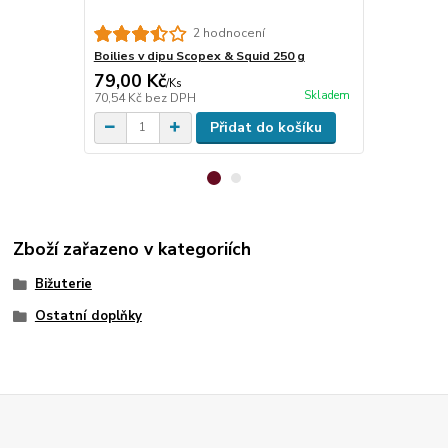
TB Baits Boo
2 hodnocení
120 g
Boilies v dipu Scopex & Squid 250 g
79,00 Kč
139,00 K
/
Ks
Skladem
70,54 Kč
bez DPH
124,11 Kč
be
Přidat do košíku
Zboží zařazeno v kategoriích
Bižuterie
Ostatní doplňky