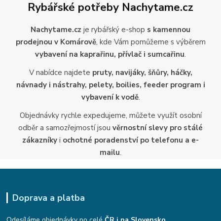
Rybářské potřeby Nachytame.cz
Nachytame.cz
je rybářský e-shop
s kamennou
prodejnou v Komárově
, kde Vám pomůžeme s výběrem
vybavení na kaprařinu, přívlač i sumcařinu
.
V nabídce najdete
pruty, navijáky, šňůry, háčky,
návnady i nástrahy, pelety, boilies, feeder program i
vybavení k vodě
.
Objednávky rychle expedujeme, můžete využít osobní
odběr a samozřejmostí jsou
věrnostní slevy pro stálé
zákazníky
i
ochotné poradenství po telefonu a e-
mailu
.
Doprava a platba
Odesíláme objednávky po celé
ČR i na Slovensko
.