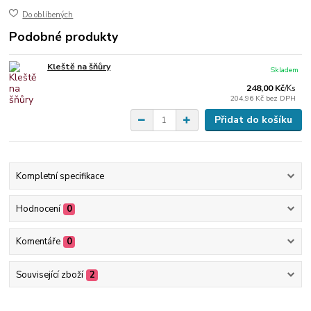
Do oblíbených
Podobné produkty
Kleště na šňůry
Skladem
248,00 Kč
/
Ks
204,96 Kč
bez DPH
Přidat do košíku
Kompletní specifikace
Hodnocení
0
Komentáře
0
Související zboží
2