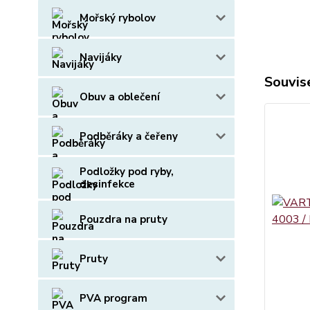
Mořský rybolov
Navijáky
Souvise
Obuv a oblečení
Podběráky a čeřeny
Podložky pod ryby,
desinfekce
Pouzdra na pruty
Pruty
PVA program