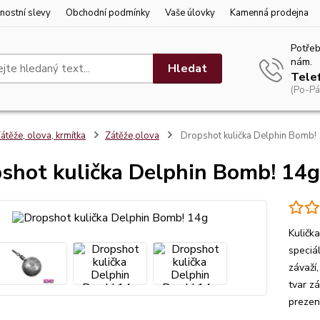
nostní slevy
Obchodní podmínky
Vaše úlovky
Kamenná prodejna
Potřeb
nám.
Hledat
Tele
(Po-Pá
átěže, olova, krmítka
Zátěže,olova
Dropshot kulička Delphin Bomb!
shot kulička Delphin Bomb! 14g
Kuličk
speciá
závaží
tvar zá
prezent