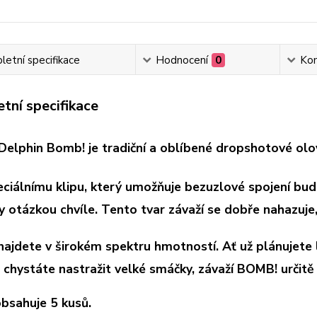
etní specifikace
Hodnocení
0
Ko
tní specifikace
 Delphin Bomb! je tradiční a oblíbené dropshotové olo
eciálnímu klipu, který umožňuje bezuzlové spojení bu
 otázkou chvíle. Tento tvar závaží se dobře nahazuje, 
 najdete v širokém spektru hmotností. Ať už plánujet
 chystáte nastražit velké smáčky, závaží BOMB! určit
obsahuje 5 kusů.