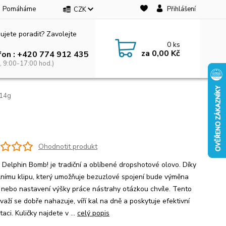
Pomáháme
Přihlášení
CZK
ujete poradit? Zavolejte
0
ks
za
0,00 Kč
fon : +420 774 912 435
, 9:00-17:00 hod.)
 14g
Ohodnotit produkt
a Delphin Bomb! je tradiční a oblíbené dropshotové olovo. Díky
lnímu klipu, který umožňuje bezuzlové spojení bude výměna
, nebo nastavení výšky práce nástrahy otázkou chvíle. Tento
važí se dobře nahazuje, víří kal na dně a poskytuje efektivní
aci. Kuličky najdete v ...
celý popis