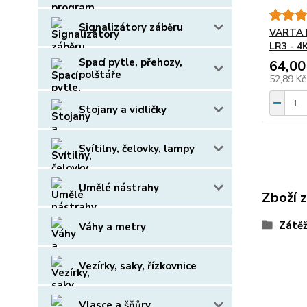
Signalizátory záběru
VARTA I
LR3 - 4
Spací pytle, přehozy,
64,00
polštáře
52,89 K
Stojany a vidličky
Svítilny, čelovky, lampy
Umělé nástrahy
Zboží 
Zátěž
Váhy a metry
Vezírky, saky, řízkovnice
Vlasce a šňůry