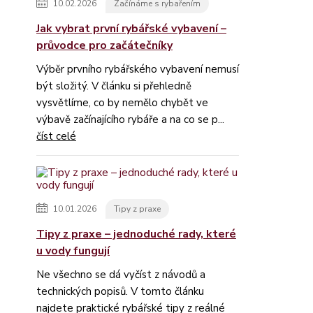
10.02.2026
Začínáme s rybařením
Jak vybrat první rybářské vybavení –
průvodce pro začátečníky
Výběr prvního rybářského vybavení nemusí
být složitý. V článku si přehledně
vysvětlíme, co by nemělo chybět ve
výbavě začínajícího rybáře a na co se p...
číst celé
10.01.2026
Tipy z praxe
Tipy z praxe – jednoduché rady, které
u vody fungují
Ne všechno se dá vyčíst z návodů a
technických popisů. V tomto článku
najdete praktické rybářské tipy z reálné