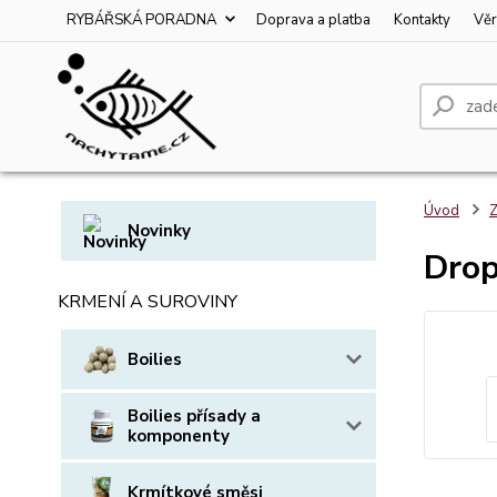
RYBÁŘSKÁ PORADNA
Doprava a platba
Kontakty
Věr
Úvod
Z
Novinky
Drop
KRMENÍ A SUROVINY
Boilies
Boilies přísady a
komponenty
Krmítkové směsi