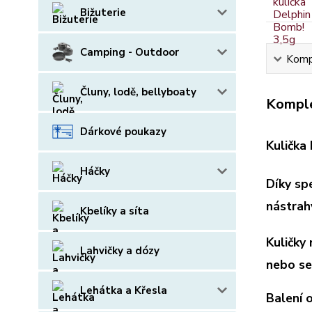
Bižuterie
Camping - Outdoor
Kompl
Čluny, lodě, bellyboaty
Komple
Dárkové poukazy
Kulička
Háčky
Díky sp
nástrahy
Kbelíky a síta
Kuličky
Lahvičky a dózy
nebo se
Lehátka a Křesla
Balení 