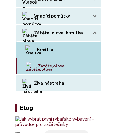
Vnadící pomůcky
Zátěže, olova, krmítka
Krmítka
Zátěže,olova
Živá nástraha
Blog