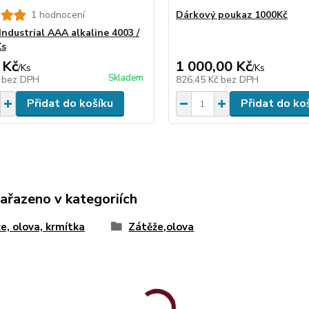
1 hodnocení
Dárkový poukaz 1000Kč
ndustrial AAA alkaline 4003 /
Ks
 Kč
1 000,00 Kč
/
Ks
/
Ks
Skladem
č
bez DPH
826,45 Kč
bez DPH
Přidat do košíku
Přidat do ko
zařazeno v kategoriích
e, olova, krmítka
Zátěže,olova