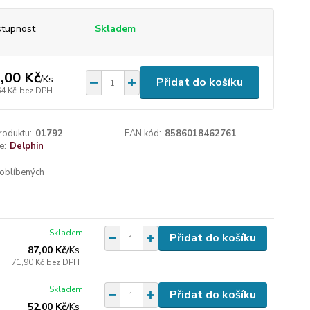
tupnost
Skladem
,00 Kč
/
Ks
Přidat do košíku
64 Kč
bez DPH
roduktu:
01792
EAN kód:
8586018462761
e:
Delphin
oblíbených
Skladem
Přidat do košíku
87,00 Kč
/
Ks
71,90 Kč
bez DPH
Skladem
Přidat do košíku
52,00 Kč
/
Ks