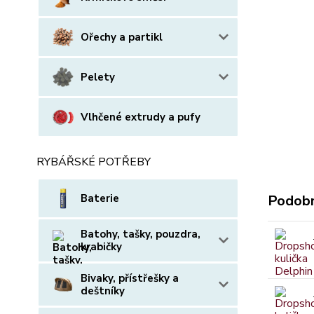
Ořechy a partikl
Pelety
Vlhčené extrudy a pufy
RYBÁŘSKÉ POTŘEBY
Baterie
Podobn
Batohy, tašky, pouzdra,
krabičky
Bivaky, přístřešky a
deštníky