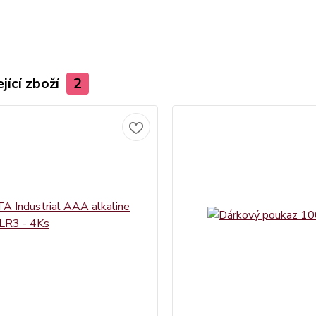
jící zboží
2