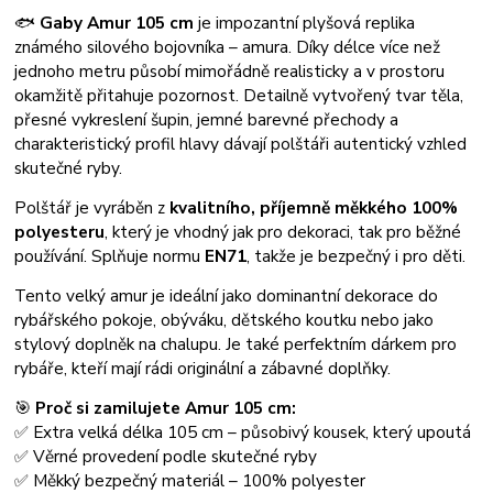
🐟
Gaby Amur 105 cm
je impozantní plyšová replika
známého silového bojovníka – amura. Díky délce více než
jednoho metru působí mimořádně realisticky a v prostoru
okamžitě přitahuje pozornost. Detailně vytvořený tvar těla,
přesné vykreslení šupin, jemné barevné přechody a
charakteristický profil hlavy dávají polštáři autentický vzhled
skutečné ryby.
Polštář je vyráběn z
kvalitního, příjemně měkkého 100%
polyesteru
, který je vhodný jak pro dekoraci, tak pro běžné
používání. Splňuje normu
EN71
, takže je bezpečný i pro děti.
Tento velký amur je ideální jako dominantní dekorace do
rybářského pokoje, obýváku, dětského koutku nebo jako
stylový doplněk na chalupu. Je také perfektním dárkem pro
rybáře, kteří mají rádi originální a zábavné doplňky.
🎯
Proč si zamilujete Amur 105 cm:
✅ Extra velká délka 105 cm – působivý kousek, který upoutá
✅ Věrné provedení podle skutečné ryby
✅ Měkký bezpečný materiál – 100% polyester