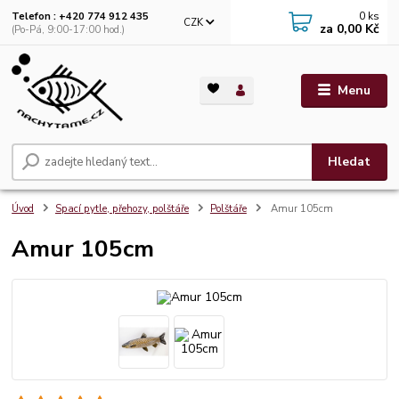
0
ks
Telefon : +420 774 912 435
CZK
za
0,00 Kč
(Po-Pá, 9:00-17:00 hod.)
Menu
Hledat
Úvod
Spací pytle, přehozy, polštáře
Polštáře
Amur 105cm
Amur 105cm