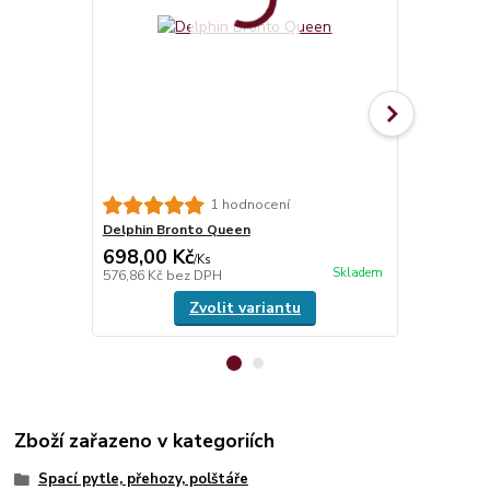
Guatemala 
1 hodnocení
Delphin Bronto Queen
698,00 Kč
220,00 K
/
Ks
Skladem
576,86 Kč
bez DPH
181,82 Kč
be
Zvolit variantu
Zboží zařazeno v kategoriích
Spací pytle, přehozy, polštáře