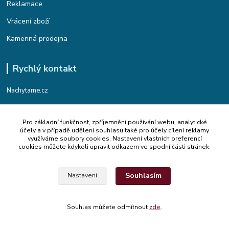
Reklamace
Vrácení zboží
Kamenná prodejna
Rychlý kontakt
Nachytame.cz
Telefon : +420 774 912 435
Pro základní funkčnost, zpříjemnění používání webu, analytické
(Po-Pá, 9:00-17:00 hod.)
účely a v případě udělení souhlasu také pro účely cílení reklamy
využíváme soubory cookies. Nastavení vlastních preferencí
Email : info@nachytame.cz
cookies můžete kdykoli upravit odkazem ve spodní části stránek.
Souhlasím
Nastavení
© 2015 Nachytame.cz
Souhlas můžete odmítnout
zde
.
Vytvořeno na
Eshop-rychle.cz