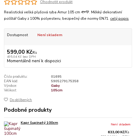
Ohodnotit produkt
Realistická velká plyšová ryba Amur 105 cm 🐟💚. Měkký dekorativní
polštář Gaby z 100% polyesteru, bezpečný dle normy EN71.
celý popis
Dostupnost
Není skladem
599,00 Kč
/
Ks
495,04 Kč
bez DPH
Momentálně není k dispozici
Číslo produktu:
01695
EAN kód:
5905279175358
Výrobce:
Gaby
Velikost:
105cm
Do oblíbených
Podobné produkty
Kapr šupinatý 100cm
Není skladem
633,00 Kč
/
Ks