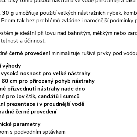
ci. Díky tomu působí nástraha ve vodě přirozeněji a láká 
t
30 g
umožňuje použití velkých nástražních rybek, komb
 Boom tak bez problémů zvládne i náročnější podmínky p
stém je ideální při lovu nad bahnitým, měkkým nebo zaro
itelnost a účinnost.
dné
černé provedení
minimalizuje rušivé prvky pod vod
í výhody
 vysoká nosnost pro velké nástrahy
 60 cm pro přirozený pohyb nástrahy
né přizvednutí nástrahy nade dno
é pro lov štik, candátů i sumců
lní prezentace i v proudnější vodě
adné černé provedení
nické parametry
boom s podvodním splávkem