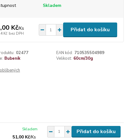
tupnost
Skladem
,00 Kč
/
Ks
Přidat do košíku
24 Kč
bez DPH
roduktu:
02477
EAN kód:
710535504989
e:
Bubeník
Velikost:
60cm/30g
oblíbených
Skladem
Přidat do košíku
51,00 Kč
/
Ks