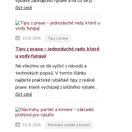
výbavě začínajícího rybáře a na co se p...
číst celé
10.01.2026
Tipy z praxe
Tipy z praxe – jednoduché rady, které
u vody fungují
Ne všechno se dá vyčíst z návodů a
technických popisů. V tomto článku
najdete praktické rybářské tipy z reálné
praxe, které vycházejí z běžného rybaře...
číst celé
10.01.2026
Nástrahy, partikl a krmení