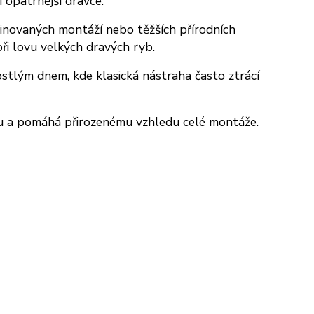
i opatrnější dravce.
inovaných montáží nebo těžších přírodních
ři lovu velkých dravých ryb.
stlým dnem, kde klasická nástraha často ztrácí
ou a pomáhá přirozenému vzhledu celé montáže.