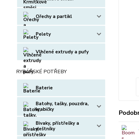
Ořechy a partikl
Pelety
Vlhčené extrudy a pufy
RYBÁŘSKÉ POTŘEBY
Baterie
Batohy, tašky, pouzdra,
krabičky
Podobn
Bivaky, přístřešky a
deštníky