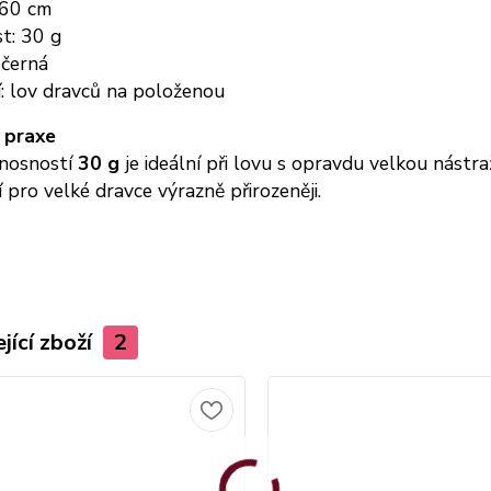
 60 cm
t: 30 g
 černá
í: lov dravců na položenou
 praxe
nosností
30 g
je ideální při lovu s opravdu velkou nást
 pro velké dravce výrazně přirozeněji.
jící zboží
2