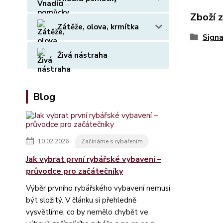
Zboží 
Zátěže, olova, krmítka
Signa
Živá nástraha
Blog
10.02.2026
Začínáme s rybařením
Jak vybrat první rybářské vybavení –
průvodce pro začátečníky
Výběr prvního rybářského vybavení nemusí
být složitý. V článku si přehledně
vysvětlíme, co by nemělo chybět ve