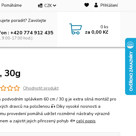
Pomáháme
Přihlášení
CZK
ujete poradit? Zavolejte
0
ks
za
0,00 Kč
fon : +420 774 912 435
, 9:00-17:00 hod.)
, 30g
Ohodnotit produkt
 podvodním splávkem 60 cm / 30 g je extra silná montáž pro
lkých dravců na položenou 🎣 Díky vysoké nosnosti a
mu provedení pomáhá udržet rozměrné nástrahy výrazně
nem a zajistit jejich přirozený pohyb 🐟
celý popis