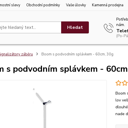
nostní slevy
Obchodní podmínky
Vaše úlovky
Kamenná prodejna
Potřeb
nám.
Hledat
Tele
(Po-Pá
ignalizátory záběru
Boom s podvodním splávkem - 60cm, 30g
 s podvodním splávkem - 60cm
Boom s
lov ve
dlouhé
nade d