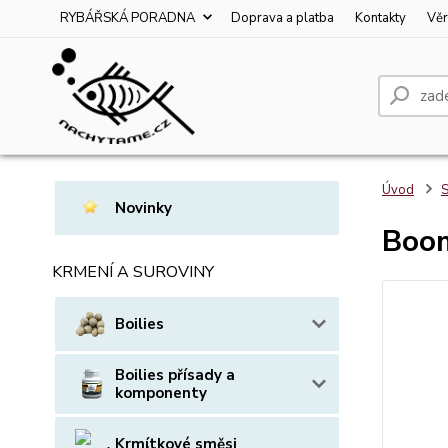
RYBÁŘSKÁ PORADNA
Doprava a platba
Kontakty
Věr
Úvod
S
Novinky
Boom
KRMENÍ A SUROVINY
Boilies
Boilies přísady a
komponenty
Krmítkové směsi