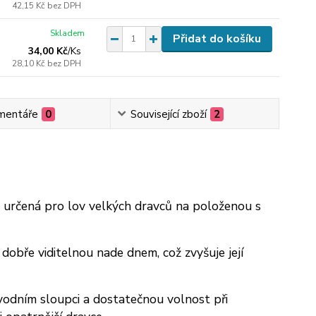
42,15 Kč
bez DPH
Skladem
Přidat do košíku
34,00 Kč
/
Ks
28,10 Kč
bez DPH
mentáře
0
Související zboží
2
ž určená pro lov velkých dravců na položenou s
obře viditelnou nade dnem, což zvyšuje její
odním sloupci a dostatečnou volnost při