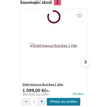
Související zboží
2
DAM Intenze Rod Bag 1,25m
Dropshot ku
1 099,00 Kč
77,00 Kč
/
Ks
Skladem
908,26 Kč
bez DPH
63,64 Kč
bez
Přidat do košíku