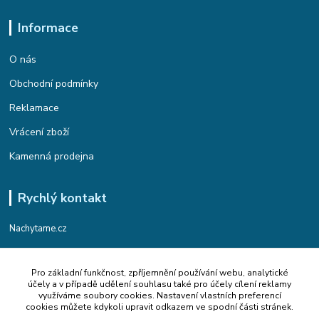
Informace
O nás
Obchodní podmínky
Reklamace
Vrácení zboží
Kamenná prodejna
Rychlý kontakt
Nachytame.cz
Telefon : +420 774 912 435
Pro základní funkčnost, zpříjemnění používání webu, analytické
(Po-Pá, 9:00-17:00 hod.)
účely a v případě udělení souhlasu také pro účely cílení reklamy
využíváme soubory cookies. Nastavení vlastních preferencí
Email : info@nachytame.cz
cookies můžete kdykoli upravit odkazem ve spodní části stránek.