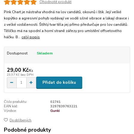
Ohodnotit produkt
Pink Chart je nástraha vhodná na lov candátů, okounů i štik. Její velké
kopýtko a agresivní pohyb vydávají ve vodě silné vibrace a lákají dravce i
z velké vzdálenosti. Štíhlý tvar těla jej přímo předurčuje pro lov candátů.
Tělíčko má na spodní a horní straně zářezy pro umístění offsetového
háčku. B...
celý popis
Dostupnost
Skladem
29,00 Kč
/
Ks
23,97 Kč
bez DPH
Přidat do košíku
Číslo produktu:
02741
EAN kód:
3297839763221
Výrobce:
Gunki
Do oblíbených
Podobné produkty