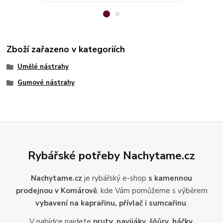
Zboží zařazeno v kategoriích
Umělé nástrahy
Gumové nástrahy
Rybářské potřeby Nachytame.cz
Nachytame.cz
je rybářský e-shop
s kamennou
prodejnou v Komárově
, kde Vám pomůžeme s výběrem
vybavení na kaprařinu, přívlač i sumcařinu
.
V nabídce najdete
pruty, navijáky, šňůry, háčky,