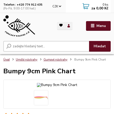
0
ks
Telefon : +420 774 912 435
CZK
za
0,00 Kč
(Po-Pá, 9:00-17:00 hod.)
Menu
Hledat
Úvod
Umělé nástrahy
Gumové nástrahy
Bumpy 9cm Pink Chart
Bumpy 9cm Pink Chart