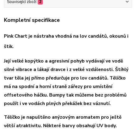
Související zboží
2
Kompletní specifikace
Pink Chart je nástraha vhodná na lov candátů, okounů i
štik.
Její velké kopýtko a agresivní pohyb vydávají ve vodě
silné vibrace a lákají dravce i z velké vzdálenosti. Štíhlý
tvar těla jej přímo předurčuje pro lov candátů. Tělíčko
má na spodní a horní straně zářezy pro umístění
offsetového háčku. Bumpy tak můžeme bez problémů
použít i ve vodách plných překážek bez váznutí.
Tělíčko je napuštěno anýzovým aromatem pro ještě
větší atraktivitu. Některé barvy obsahují UV body.