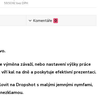
59,50 Kč
bez DPH
Komentáře
0
vo.
de výměna závaží, nebo nastavení výšky práce
víří kal na dně a poskytuje efektivní prezentaci.
e lovit na Dropshot s malými jemnými nymfami,
ě nezklamou.