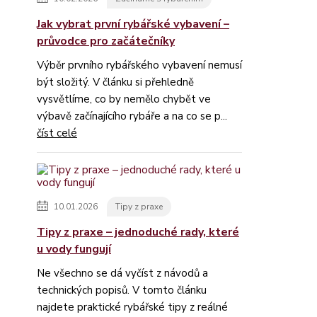
Jak vybrat první rybářské vybavení –
průvodce pro začátečníky
Výběr prvního rybářského vybavení nemusí
být složitý. V článku si přehledně
vysvětlíme, co by nemělo chybět ve
výbavě začínajícího rybáře a na co se p...
číst celé
10.01.2026
Tipy z praxe
Tipy z praxe – jednoduché rady, které
u vody fungují
Ne všechno se dá vyčíst z návodů a
technických popisů. V tomto článku
najdete praktické rybářské tipy z reálné