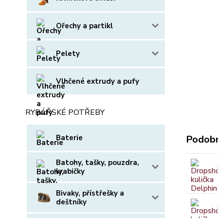
Ořechy a partikl
Pelety
Vlhčené extrudy a pufy
RYBÁŘSKÉ POTŘEBY
Baterie
Podobn
Batohy, tašky, pouzdra,
krabičky
Bivaky, přístřešky a
deštníky