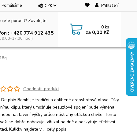
Pomáháme
Přihlášení
CZK
ujete poradit? Zavolejte
0
ks
za
0,00 Kč
fon : +420 774 912 435
, 9:00-17:00 hod.)
 18g
Ohodnotit produkt
a Delphin Bomb! je tradiční a oblíbené dropshotové olovo. Díky
lnímu klipu, který umožňuje bezuzlové spojení bude výměna
, nebo nastavení výšky práce nástrahy otázkou chvíle. Tento
važí se dobře nahazuje, víří kal na dně a poskytuje efektivní
aci. Kuličky najdete v ...
celý popis