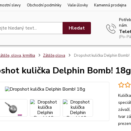
nostní slevy
Obchodní podmínky
Vaše úlovky
Kamenná prodejna
Potřeb
nám.
Hledat
Tele
(Po-Pá
átěže, olova, krmítka
Zátěže,olova
Dropshot kulička Delphin Bomb!
shot kulička Delphin Bomb! 18g
Kuličk
speciá
závaží
tvar zá
prezent