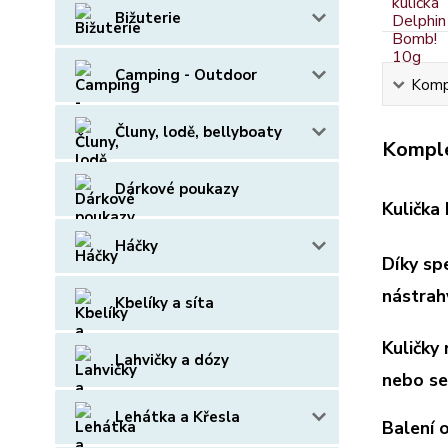
Bižuterie
Camping - Outdoor
Kompl
Čluny, lodě, bellyboaty
Komple
Dárkové poukazy
Kulička
Háčky
Díky sp
nástrahy
Kbelíky a síta
Kuličky
Lahvičky a dózy
nebo se
Lehátka a Křesla
Balení 