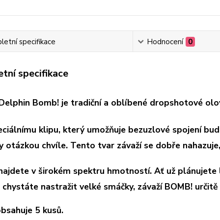
etní specifikace
Hodnocení
0
tní specifikace
 Delphin Bomb! je tradiční a oblíbené dropshotové olo
eciálnímu klipu, který umožňuje bezuzlové spojení bu
 otázkou chvíle. Tento tvar závaží se dobře nahazuje, 
 najdete v širokém spektru hmotností. Ať už plánujet
 chystáte nastražit velké smáčky, závaží BOMB! určit
obsahuje 5 kusů.