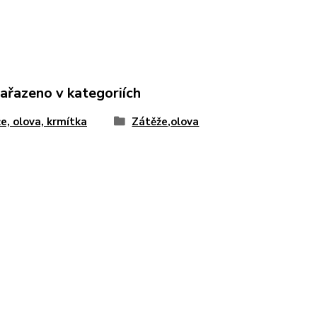
zařazeno v kategoriích
e, olova, krmítka
Zátěže,olova