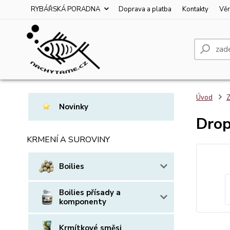
RYBÁŘSKÁ PORADNA
Doprava a platba
Kontakty
Věr
Úvod
Z
Novinky
Drop
KRMENÍ A SUROVINY
Boilies
Boilies přísady a
komponenty
Krmítkové směsi