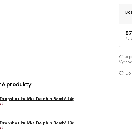
Dos
87
71,
Číslo p
Výrobc
Do 
é produkty
Dropshot kulička Delphin Bomb! 14g
Dropshot kulička Delphin Bomb! 10g