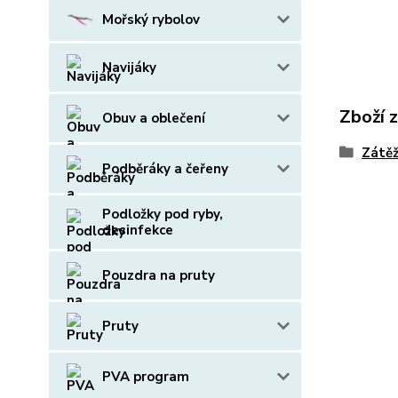
Mořský rybolov
Navijáky
Zboží 
Obuv a oblečení
Zátěž
Podběráky a čeřeny
Podložky pod ryby,
desinfekce
Pouzdra na pruty
Pruty
PVA program