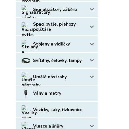
Signalizátory záběru
Spací pytle, přehozy,
polštáře
Stojany a vidličky
Svítilny, čelovky, lampy
Umělé nástrahy
Váhy a metry
Vezírky, saky, řízkovnice
Vlasce a šňůry