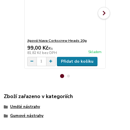
Jigová hlava Corkscrew Heads 20g
Jigová hlav
99,00 Kč
19,00 Kč
/
Ks
Skladem
81,82 Kč
bez DPH
15,70 Kč
bez
Přidat do košíku
Zboží zařazeno v kategoriích
Umělé nástrahy
Gumové nástrahy