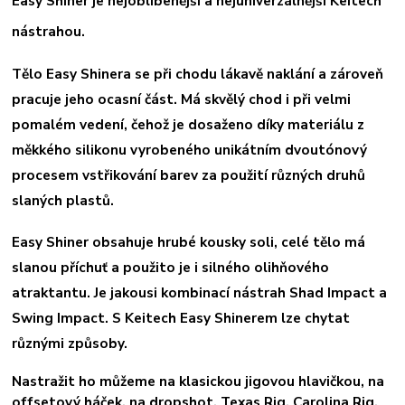
Easy Shiner je nejoblíbenější a nejuniverzálnější Keitech
nástrahou.
Tělo Easy Shinera se při chodu lákavě naklání a zároveň
pracuje jeho ocasní část. Má skvělý chod i při velmi
pomalém vedení, čehož je dosaženo díky materiálu z
měkkého silikonu vyrobeného unikátním dvoutónový
procesem vstřikování barev za použití různých druhů
slaných plastů.
Easy Shiner obsahuje hrubé kousky soli, celé tělo má
slanou příchuť a použito je i silného olihňového
atraktantu. Je jakousi kombinací nástrah Shad Impact a
Swing Impact. S Keitech Easy Shinerem lze chytat
různými způsoby.
Nastražit ho můžeme na klasickou jigovou hlavičkou, na
offsetový háček, na dropshot, Texas Rig, Carolina Rig,