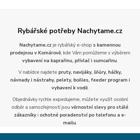
Rybářské potřeby Nachytame.cz
Nachytame.cz
je rybářský e-shop
s kamennou
prodejnou v Komárově
, kde Vám pomůžeme s výběrem
vybavení na kaprařinu, přívlač i sumcařinu
.
V nabídce najdete
pruty, navijáky, šňůry, háčky,
návnady i nástrahy, pelety, boilies, feeder program i
vybavení k vodě
.
Objednávky rychle expedujeme, můžete využít osobní
odběr a samozřejmostí jsou
věrnostní slevy pro stálé
zákazníky
i
ochotné poradenství po telefonu a e-
mailu
.