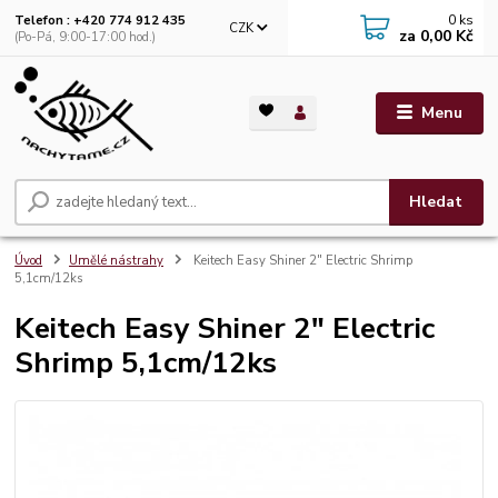
0
ks
Telefon : +420 774 912 435
CZK
za
0,00 Kč
(Po-Pá, 9:00-17:00 hod.)
Menu
Hledat
Úvod
Umělé nástrahy
Keitech Easy Shiner 2" Electric Shrimp
5,1cm/12ks
Keitech Easy Shiner 2" Electric
Shrimp 5,1cm/12ks