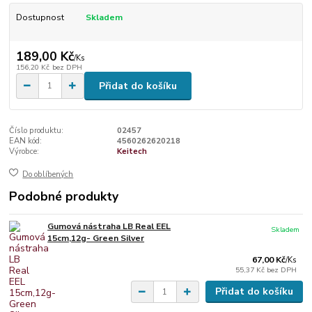
Dostupnost
Skladem
189,00 Kč
/
Ks
156,20 Kč
bez DPH
Přidat do košíku
Číslo produktu:
02457
EAN kód:
4560262620218
Výrobce:
Keitech
Do oblíbených
Podobné produkty
Gumová nástraha LB Real EEL
Skladem
15cm,12g- Green Silver
67,00 Kč
/
Ks
55,37 Kč
bez DPH
Přidat do košíku