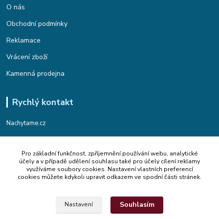
O nás
Obchodní podmínky
Reklamace
Vrácení zboží
Kamenná prodejna
Rychlý kontakt
Nachytame.cz
Telefon : +420 774 912 435
Pro základní funkčnost, zpříjemnění používání webu, analytické
(Po-Pá, 9:00-17:00 hod.)
účely a v případě udělení souhlasu také pro účely cílení reklamy
využíváme soubory cookies. Nastavení vlastních preferencí
Email : info@nachytame.cz
cookies můžete kdykoli upravit odkazem ve spodní části stránek.
Souhlasím
Nastavení