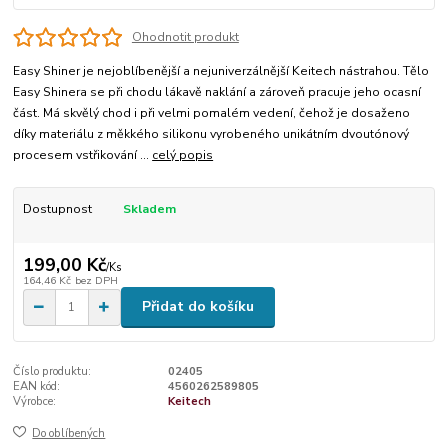
Ohodnotit produkt
Easy Shiner je nejoblíbenější a nejuniverzálnější Keitech nástrahou. Tělo
Easy Shinera se při chodu lákavě naklání a zároveň pracuje jeho ocasní
část. Má skvělý chod i při velmi pomalém vedení, čehož je dosaženo
díky materiálu z měkkého silikonu vyrobeného unikátním dvoutónový
procesem vstřikování ...
celý popis
Dostupnost
Skladem
199,00 Kč
/
Ks
164,46 Kč
bez DPH
Přidat do košíku
Číslo produktu:
02405
EAN kód:
4560262589805
Výrobce:
Keitech
Do oblíbených