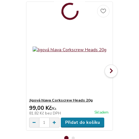
Jigová hlava Corkscrew Heads 20g
Jigová hlav
99,00 Kč
19,00 Kč
/
Ks
Skladem
81,82 Kč
bez DPH
15,70 Kč
bez
Přidat do košíku