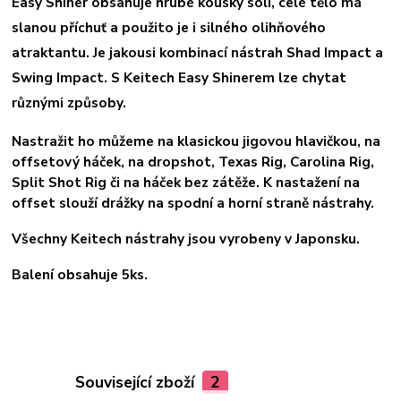
Easy Shiner obsahuje hrubé kousky soli, celé tělo má
slanou příchuť a použito je i silného olihňového
atraktantu. Je jakousi kombinací nástrah Shad Impact a
Swing Impact. S Keitech Easy Shinerem lze chytat
různými způsoby.
Nastražit ho můžeme na klasickou jigovou hlavičkou, na
offsetový háček, na dropshot, Texas Rig, Carolina Rig,
Split Shot Rig či na háček bez zátěže. K nastažení na
offset slouží drážky na spodní a horní straně nástrahy.
Všechny Keitech nástrahy jsou vyrobeny v Japonsku.
Balení obsahuje 5ks.
Související zboží
2