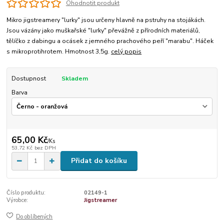
Ohodnotit produkt
Mikro jigstreamery "lurky" jsou určeny hlavně na pstruhy na stojákách.
Jsou vázány jako muškařské "lurky" převážně z přírodních materiálů,
tělíčko z dabingu a ocásek z jemného prachového peří "marabu". Háček
s mikroprotihrotem. Hmotnost 3,5g.
celý popis
Dostupnost
Skladem
Barva
65,00 Kč
/
Ks
53,72 Kč
bez DPH
Přidat do košíku
Číslo produktu:
02149-1
Výrobce:
Jigstreamer
Do oblíbených