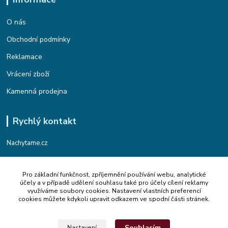
O nás
Obchodní podmínky
Reklamace
Vrácení zboží
Kamenná prodejna
Rychlý kontakt
Nachytame.cz
Telefon : +420 774 912 435
Pro základní funkčnost, zpříjemnění používání webu, analytické
(Po-Pá, 9:00-17:00 hod.)
účely a v případě udělení souhlasu také pro účely cílení reklamy
využíváme soubory cookies. Nastavení vlastních preferencí
Email : info@nachytame.cz
cookies můžete kdykoli upravit odkazem ve spodní části stránek.
Souhlasím
Nastavení