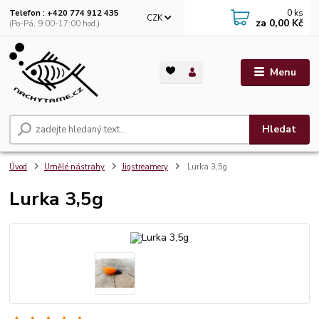
0
ks
Telefon : +420 774 912 435
CZK
za
0,00 Kč
(Po-Pá, 9:00-17:00 hod.)
Menu
Hledat
Úvod
Umělé nástrahy
Jigstreamery
Lurka 3,5g
Lurka 3,5g