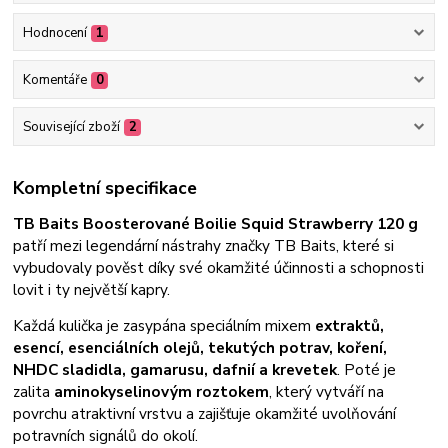
Hodnocení
1
Komentáře
0
Související zboží
2
Kompletní specifikace
TB Baits Boosterované Boilie Squid Strawberry 120 g
patří mezi legendární nástrahy značky TB Baits, které si
vybudovaly pověst díky své okamžité účinnosti a schopnosti
lovit i ty největší kapry.
Každá kulička je zasypána speciálním mixem
extraktů,
esencí, esenciálních olejů, tekutých potrav, koření,
NHDC sladidla, gamarusu, dafnií a krevetek
. Poté je
zalita
aminokyselinovým roztokem
, který vytváří na
povrchu atraktivní vrstvu a zajišťuje okamžité uvolňování
potravních signálů do okolí.