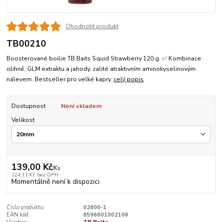
Ohodnotit produkt
TB00210
Boosterované boilie TB Baits Squid Strawberry 120 g. ✅ Kombinace
olihně, GLM extraktu a jahody, zalité atraktivním aminokyselinovým
nálevem. Bestseller pro velké kapry.
celý popis
Dostupnost
Není skladem
Velikost
139,00 Kč
/
Ks
124,11 Kč
bez DPH
Momentálně není k dispozici
Číslo produktu:
02600-1
EAN kód:
8596601002106