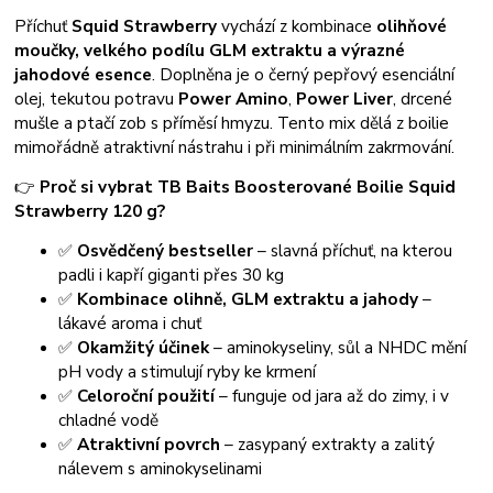
Příchuť
Squid Strawberry
vychází z kombinace
olihňové
moučky, velkého podílu GLM extraktu a výrazné
jahodové esence
. Doplněna je o černý pepřový esenciální
olej, tekutou potravu
Power Amino
,
Power Liver
, drcené
mušle a ptačí zob s příměsí hmyzu. Tento mix dělá z boilie
mimořádně atraktivní nástrahu i při minimálním zakrmování.
👉
Proč si vybrat TB Baits Boosterované Boilie Squid
Strawberry 120 g?
✅
Osvědčený bestseller
– slavná příchuť, na kterou
padli i kapří giganti přes 30 kg
✅
Kombinace olihně, GLM extraktu a jahody
–
lákavé aroma i chuť
✅
Okamžitý účinek
– aminokyseliny, sůl a NHDC mění
pH vody a stimulují ryby ke krmení
✅
Celoroční použití
– funguje od jara až do zimy, i v
chladné vodě
✅
Atraktivní povrch
– zasypaný extrakty a zalitý
nálevem s aminokyselinami