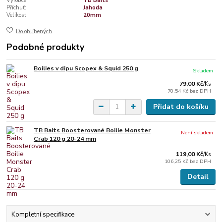
Výrobce:
TB Baits
Příchuť:
Jahoda
Velikost:
20mm
Do oblíbených
Podobné produkty
Boilies v dipu Scopex & Squid 250 g
Skladem
79,00 Kč
/
Ks
70,54 Kč
bez DPH
Přidat do košíku
TB Baits Boosterované Boilie Monster
Není skladem
Crab 120 g 20-24 mm
119,00 Kč
/
Ks
106,25 Kč
bez DPH
Detail
Kompletní specifikace