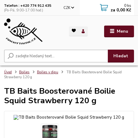
0
ks
Telefon : +420 774 912 435
CZK
za
0,00 Kč
(Po-Pá, 9:00-17:00 hod.)
Menu
Hledat
Úvod
Boilies
Boilies v dipu
TB Baits Boosterované Boilie Squid
Strawberry 120 g
TB Baits Boosterované Boilie
Squid Strawberry 120 g