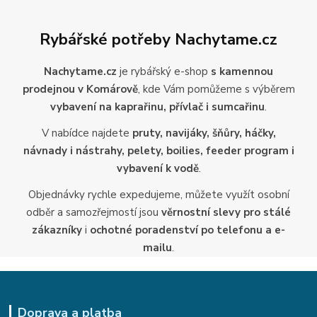
Rybářské potřeby Nachytame.cz
Nachytame.cz
je rybářský e-shop
s kamennou
prodejnou v Komárově
, kde Vám pomůžeme s výběrem
vybavení na kaprařinu, přívlač i sumcařinu
.
V nabídce najdete
pruty, navijáky, šňůry, háčky,
návnady i nástrahy, pelety, boilies, feeder program i
vybavení k vodě
.
Objednávky rychle expedujeme, můžete využít osobní
odběr a samozřejmostí jsou
věrnostní slevy pro stálé
zákazníky
i
ochotné poradenství po telefonu a e-
mailu
.
Doprava a platba