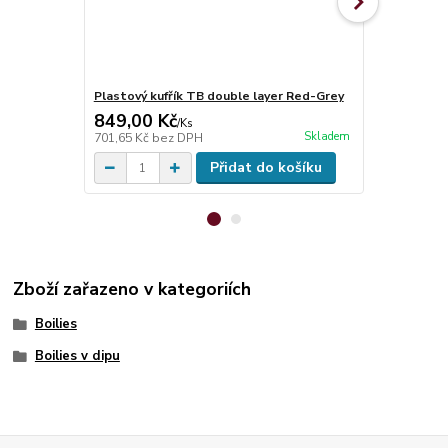
Plastový kufřík TB double layer Red-Grey
Pouzdro Del
849,00 Kč
581,00 K
/
Ks
Skladem
701,65 Kč
bez DPH
480,17 Kč
be
Přidat do košíku
Zboží zařazeno v kategoriích
Boilies
Boilies v dipu